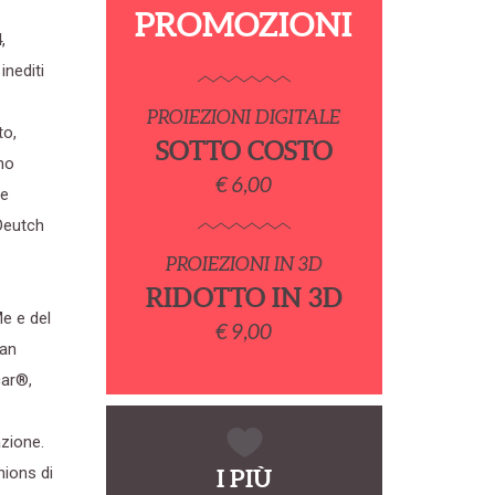
PROMOZIONI
,
inediti
PROIEZIONI DIGITALE
to,
SOTTO COSTO
ano
€ 6,00
te
Deutch
PROIEZIONI IN 3D
RIDOTTO IN 3D
Me e del
€ 9,00
ian
car®,
azione.
nions di
I PIÙ