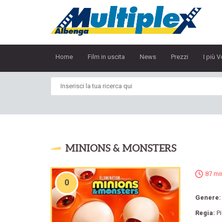
Home
Film in uscita
News
Prezzi
I più V
MINIONS & MONSTERS
87 mi
0
Genere
Regia:
P