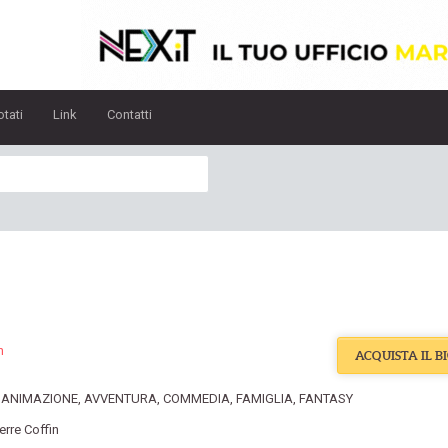
otati
Link
Contatti
n
ACQUISTA IL B
:
ANIMAZIONE
,
AVVENTURA
,
COMMEDIA
,
FAMIGLIA
,
FANTASY
ierre Coffin