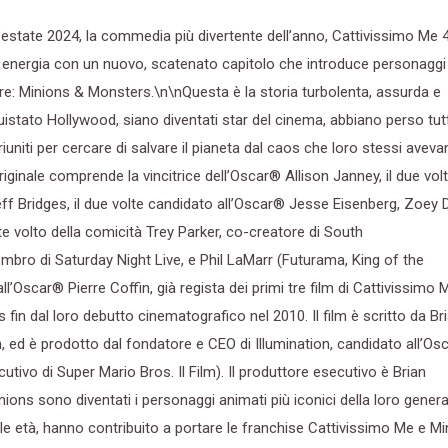
’estate 2024, la commedia più divertente dell’anno, Cattivissimo Me 4
i energia con un nuovo, scatenato capitolo che introduce personaggi 
re: Minions & Monsters.\n\nQuesta è la storia turbolenta, assurda e
stato Hollywood, siano diventati star del cinema, abbiano perso tut
iuniti per cercare di salvare il pianeta dal caos che loro stessi avev
riginale comprende la vincitrice dell’Oscar® Allison Janney, il due vol
f Bridges, il due volte candidato all’Oscar® Jesse Eisenberg, Zoey 
te volto della comicità Trey Parker, co-creatore di South
bro di Saturday Night Live, e Phil LaMarr (Futurama, King of the
l’Oscar® Pierre Coffin, già regista dei primi tre film di Cattivissimo 
 fin dal loro debutto cinematografico nel 2010. Il film è scritto da Br
n, ed è prodotto dal fondatore e CEO di Illumination, candidato all’Os
utivo di Super Mario Bros. Il Film). Il produttore esecutivo è Brian
inions sono diventati i personaggi animati più iconici della loro gener
 le età, hanno contribuito a portare le franchise Cattivissimo Me e Mi