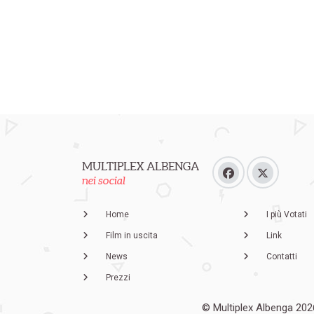
MULTIPLEX ALBENGA
nei social
Home
I più Votati
Film in uscita
Link
News
Contatti
Prezzi
© Multiplex Albenga 202