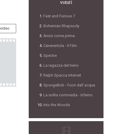
votati
Fast and Furious 7
Bohemian Rhapsody
 video
Amici come prima
Cenerentola - Il Film
Spectre
La ragazza del treno
Ralph Spacca Internet
SpongeBob - Fuori dall´acqua
La solita commedia - Inferno
Into the Woods