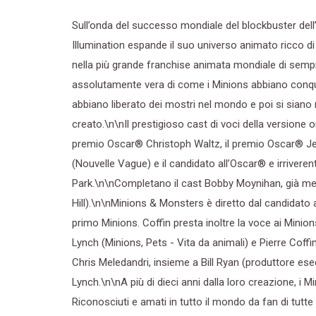
Sull’onda del successo mondiale del blockbuster dell
Illumination espande il suo universo animato ricco d
nella più grande franchise animata mondiale di semp
assolutamente vera di come i Minions abbiano conqui
abbiano liberato dei mostri nel mondo e poi si siano r
creato.\n\nIl prestigioso cast di voci della versione o
premio Oscar® Christoph Waltz, il premio Oscar® Jef
(Nouvelle Vague) e il candidato all’Oscar® e irriveren
Park.\n\nCompletano il cast Bobby Moynihan, già mem
Hill).\n\nMinions & Monsters è diretto dal candidato al
primo Minions. Coffin presta inoltre la voce ai Minions
Lynch (Minions, Pets - Vita da animali) e Pierre Coffi
Chris Meledandri, insieme a Bill Ryan (produttore esec
Lynch.\n\nA più di dieci anni dalla loro creazione, i M
Riconosciuti e amati in tutto il mondo da fan di tutte