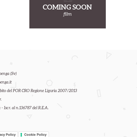
COMING SOON
film
benga (Sv)
enga.it
ambito del POR CRO Regione Liguria 2007/2013
.
- Iscr. al n.136787 del R.E.A.
acy Policy
Cookie Policy