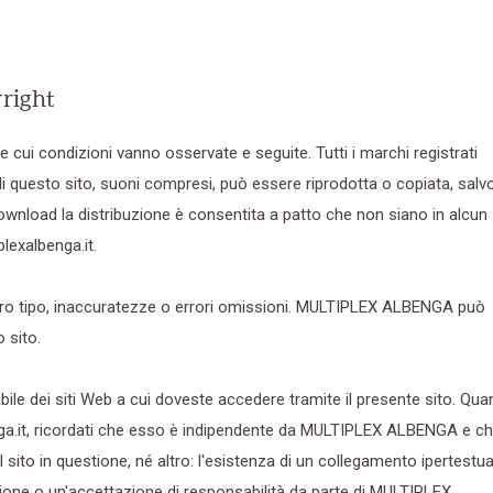
yright
 le cui condizioni vanno osservate e seguite. Tutti i marchi registrati
di questo sito, suoni compresi, può essere riprodotta o copiata, salv
 download la distribuzione è consentita a patto che non siano in alcun
plexalbenga.it.
altro tipo, inaccuratezze o errori omissioni. MULTIPLEX ALBENGA può
 sito.
 dei siti Web a cui doveste accedere tramite il presente sito. Qu
nga.it, ricordati che esso è indipendente da MULTIPLEX ALBENGA e c
sito in questione, né altro: l'esistenza di un collegamento ipertestua
ione o un'accettazione di responsabilità da parte di MULTIPLEX