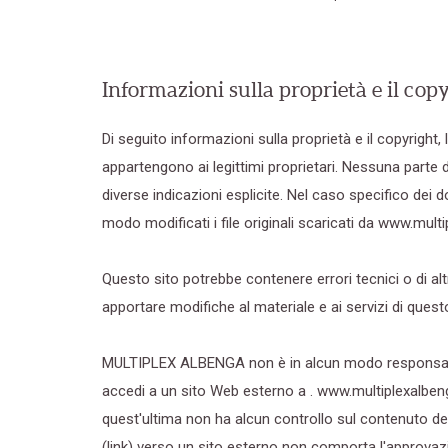
Informazioni sulla proprietà e il cop
Di seguito informazioni sulla proprietà e il copyright,
appartengono ai legittimi proprietari. Nessuna parte 
diverse indicazioni esplicite. Nel caso specifico dei
modo modificati i file originali scaricati da www.multi
Questo sito potrebbe contenere errori tecnici o di 
apportare modifiche al materiale e ai servizi di questo
MULTIPLEX ALBENGA non è in alcun modo responsabile
accedi a un sito Web esterno a . www.multiplexalbe
quest'ultima non ha alcun controllo sul contenuto del 
(link) verso un sito esterno non comporta l'approvaz