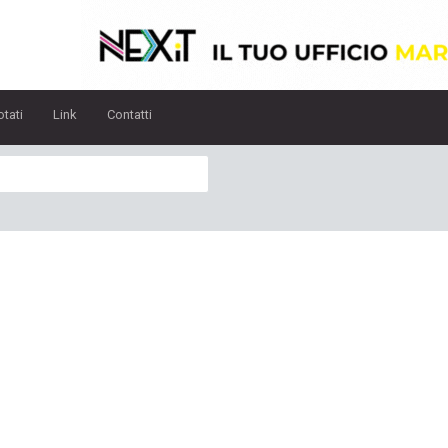
otati
Link
Contatti