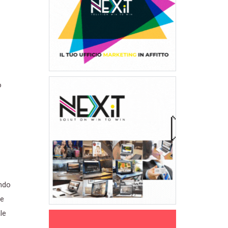
o
ando
he
le