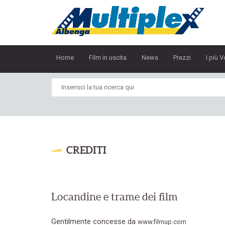
Home
Film in uscita
News
Prezzi
I più V
CREDITI
Locandine e trame dei film
Gentilmente concesse da
www.filmup.com