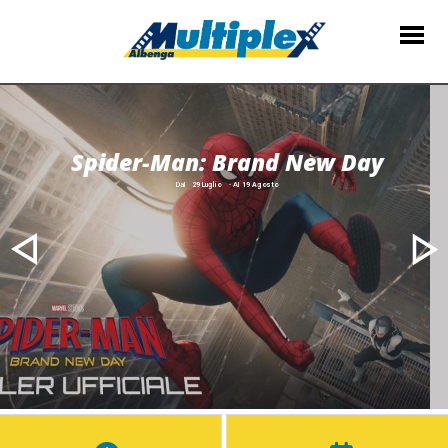
S
p
i
d
e
r
-
M
a
n
:
B
r
a
n
d
N
e
w
D
a
y
Dal
29 Luglio
- Al
19 Agosto