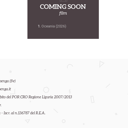
COMING SOON
film
Oceania (2026)
benga (Sv)
enga.it
ambito del POR CRO Regione Liguria 2007/2013
.
- Iscr. al n.136787 del R.E.A.