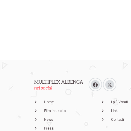
MULTIPLEX ALBENGA
nei social
Home
I più Votati
Film in uscita
Link
News
Contatti
Prezzi