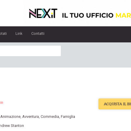
otati
Link
Contatti
in
ACQUISTA IL B
:
Animazione
,
Avventura
,
Commedia
,
Famiglia
ndrew Stanton