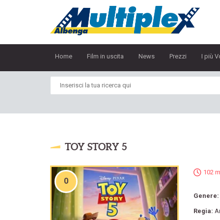
Home
Film in uscita
News
Prezzi
I più V
TOY STORY 5
102 m
0
Genere
Regia:
A