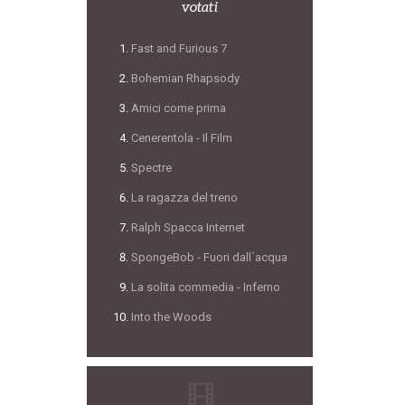
votati
Fast and Furious 7
Bohemian Rhapsody
Amici come prima
Cenerentola - Il Film
Spectre
La ragazza del treno
Ralph Spacca Internet
SpongeBob - Fuori dall´acqua
La solita commedia - Inferno
Into the Woods