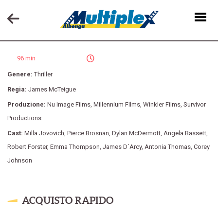
SURVIVOR
96 min
Genere:
Thriller
Regia:
James McTeigue
Produzione:
Nu Image Films
,
Millennium Films
,
Winkler Films
,
Survivor
Productions
Cast:
Milla Jovovich
,
Pierce Brosnan
,
Dylan McDermott
,
Angela Bassett
,
Robert Forster
,
Emma Thompson
,
James D´Arcy
,
Antonia Thomas
,
Corey
Johnson
ACQUISTO RAPIDO