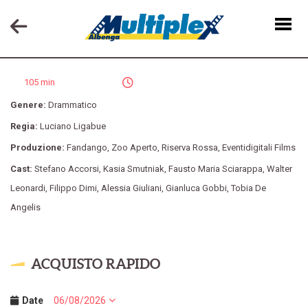
MADE IN ITALY
105 min
Genere:
Drammatico
Regia:
Luciano Ligabue
Produzione:
Fandango
,
Zoo Aperto
,
Riserva Rossa
,
Eventidigitali Films
Cast:
Stefano Accorsi
,
Kasia Smutniak
,
Fausto Maria Sciarappa
,
Walter
Leonardi
,
Filippo Dimi
,
Alessia Giuliani
,
Gianluca Gobbi
,
Tobia De
Angelis
ACQUISTO RAPIDO
Date