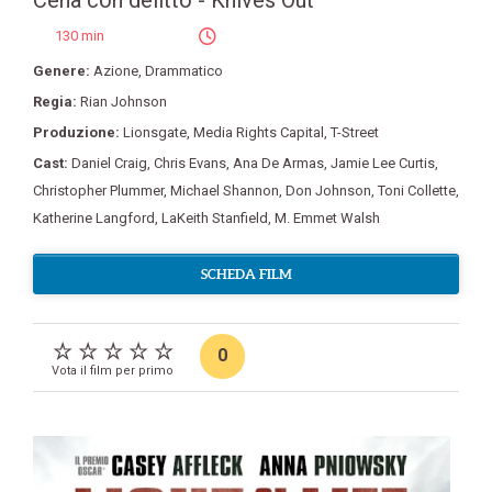
Cena con delitto - Knives Out
130 min
Genere:
Azione
,
Drammatico
Regia:
Rian Johnson
Produzione:
Lionsgate
,
Media Rights Capital
,
T-Street
Cast:
Daniel Craig
,
Chris Evans
,
Ana De Armas
,
Jamie Lee Curtis
,
Christopher Plummer
,
Michael Shannon
,
Don Johnson
,
Toni Collette
,
Katherine Langford
,
LaKeith Stanfield
,
M. Emmet Walsh
SCHEDA FILM
0
Vota il film per primo