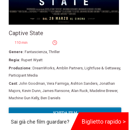
Captive State
110 min
Genere:
Fantascienza
,
Thriller
Regia:
Rupert Wyatt
Produzione:
DreamWorks
,
Amblin Partners
,
Lightfuse & Gettaway
,
Participant Media
Cast:
John Goodman
,
Vera Farmiga
,
Ashton Sanders
,
Jonathan
Majors
,
Kevin Dunn
,
James Ransone
,
Alan Ruck
,
Madeline Brewer
,
Machine Gun Kelly
,
Ben Daniels
SCHEDA FILM
Biglietto rapido >
Sai già che film guardare?