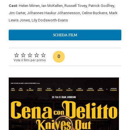
Cast:
Helen Mirren
,
Ian McKellen
,
Russell Tovey
,
Patrick Godfrey
,
Jim Carter
,
Jóhannes Haukur Jóhannesson
,
Celine Buckens
,
Mark
Lewis Jones
,
Lily Dodsworth-Evans
SCHEDA FILM
0
Vota il film per primo