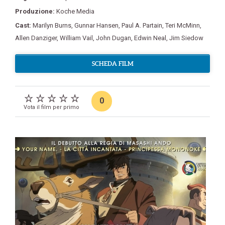
Produzione:
Koche Media
Cast:
Marilyn Burns
,
Gunnar Hansen
,
Paul A. Partain
,
Teri McMinn
,
Allen Danziger
,
William Vail
,
John Dugan
,
Edwin Neal
,
Jim Siedow
SCHEDA FILM
0
Vota il film per primo