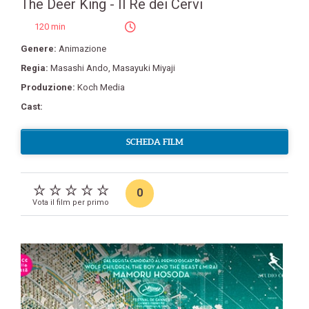
The Deer King - Il Re dei Cervi
120 min
Genere:
Animazione
Regia:
Masashi Ando
,
Masayuki Miyaji
Produzione:
Koch Media
Cast:
SCHEDA FILM
0
Vota il film per primo