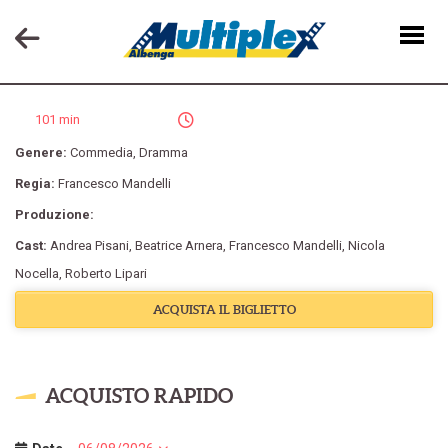
CENA DI CLASSE
101 min
Genere:
Commedia
,
Dramma
Regia:
Francesco Mandelli
Produzione:
Cast:
Andrea Pisani
,
Beatrice Arnera
,
Francesco Mandelli
,
Nicola
Nocella
,
Roberto Lipari
ACQUISTA IL BIGLIETTO
ACQUISTO RAPIDO