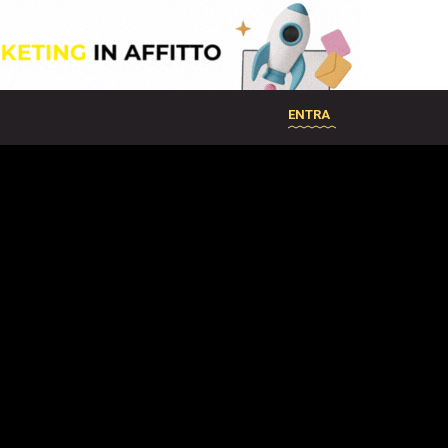
ENTRA
e
w
D
a
y