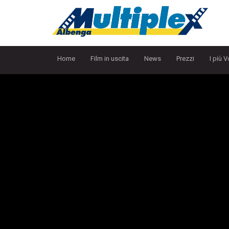
Home
Film in uscita
News
Prezzi
I più V
S
p
i
d
e