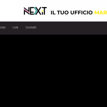
otati
Link
Contatti
r
-
M
a
n
:
B
r
a
n
d
N
Dal
29 Luglio
- Al
19 Agosto