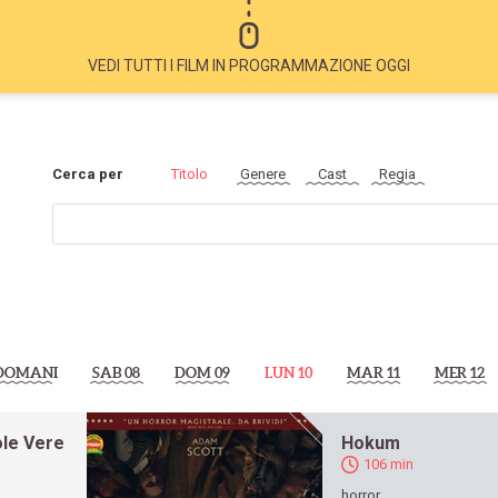
VEDI TUTTI I FILM IN PROGRAMMAZIONE OGGI
Cerca per
Titolo
Genere
Cast
Regia
DOMANI
SAB 08
DOM 09
LUN 10
MAR 11
MER 12
ole Vere
Hokum
106 min
a
horror