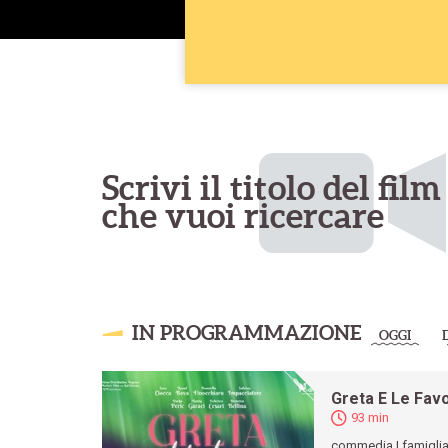
Scrivi il titolo del film
che vuoi ricercare
IN PROGRAMMAZIONE
OGGI
Greta E Le Fav
93 min
commedia | famigli