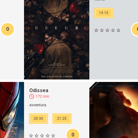
19:15
0
Odissea
172 min
avventura
20:30
21:25
0