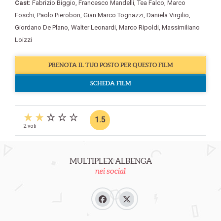
Cast:
Fabrizio Biggio
,
Francesco Mandelli
,
Tea Falco
,
Marco
Foschi
,
Paolo Pierobon
,
Gian Marco Tognazzi
,
Daniela Virgilio
,
Giordano De Plano
,
Walter Leonardi
,
Marco Ripoldi
,
Massimiliano
Loizzi
PRENOTA IL TUO POSTO PER QUESTO FILM
SCHEDA FILM
1.5
2 voti
MULTIPLEX ALBENGA
nei social