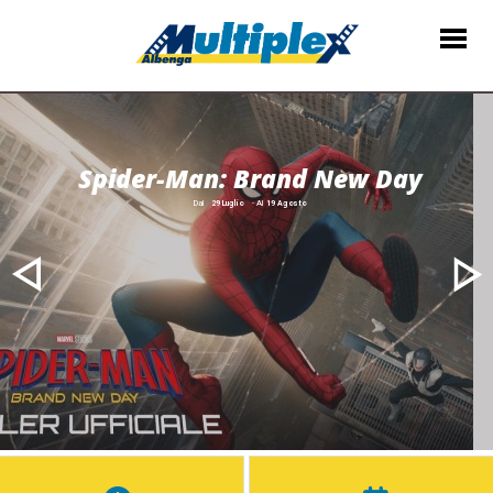
S
p
i
d
e
r
-
M
a
n
:
B
r
a
n
d
N
e
w
D
a
y
Dal
29 Luglio
- Al
19 Agosto