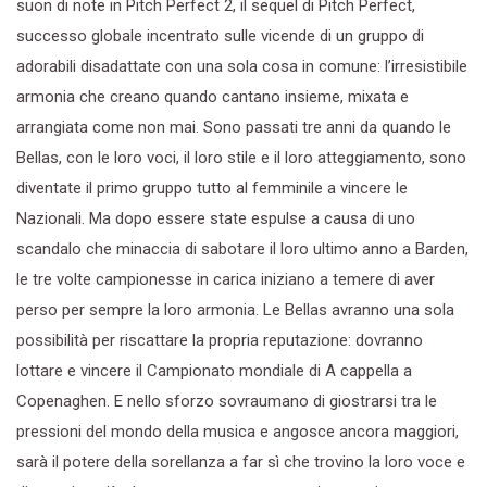
suon di note in Pitch Perfect 2, il sequel di Pitch Perfect,
successo globale incentrato sulle vicende di un gruppo di
adorabili disadattate con una sola cosa in comune: l’irresistibile
armonia che creano quando cantano insieme, mixata e
arrangiata come non mai. Sono passati tre anni da quando le
Bellas, con le loro voci, il loro stile e il loro atteggiamento, sono
diventate il primo gruppo tutto al femminile a vincere le
Nazionali. Ma dopo essere state espulse a causa di uno
scandalo che minaccia di sabotare il loro ultimo anno a Barden,
le tre volte campionesse in carica iniziano a temere di aver
perso per sempre la loro armonia. Le Bellas avranno una sola
possibilità per riscattare la propria reputazione: dovranno
lottare e vincere il Campionato mondiale di A cappella a
Copenaghen. E nello sforzo sovraumano di giostrarsi tra le
pressioni del mondo della musica e angosce ancora maggiori,
sarà il potere della sorellanza a far sì che trovino la loro voce e