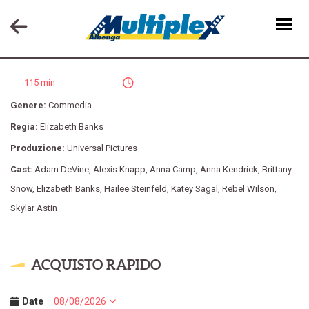
PITCH PERFECT 2
115 min
Genere:
Commedia
Regia:
Elizabeth Banks
Produzione:
Universal Pictures
Cast:
Adam DeVine
,
Alexis Knapp
,
Anna Camp
,
Anna Kendrick
,
Brittany
Snow
,
Elizabeth Banks
,
Hailee Steinfeld
,
Katey Sagal
,
Rebel Wilson
,
Skylar Astin
ACQUISTO RAPIDO
Date