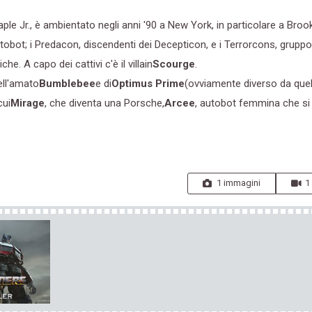
aple Jr., è ambientato negli anni '90 a New York, in particolare a Brook
Autobot; i Predacon, discendenti dei Decepticon, e i Terrorcons, gruppo
e. A capo dei cattivi c'è il villain
Scourge
.
ell'amato
Bumblebee
e di
Optimus Prime
(ovviamente diverso da quel
cui
Mirage
, che diventa una Porsche,
Arcee
, autobot femmina che si
1 immagini
1