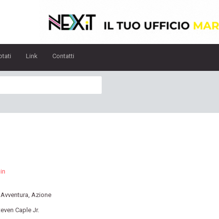
otati
Link
Contatti
in
:
Avventura
,
Azione
teven Caple Jr.