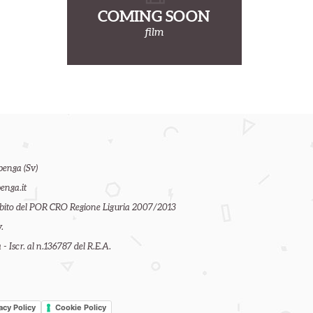
COMING SOON
film
benga (Sv)
enga.it
ambito del POR CRO Regione Liguria 2007/2013
.
- Iscr. al n.136787 del R.E.A.
acy Policy
Cookie Policy