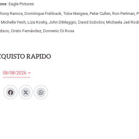
one:
Eagle Pictures
thony Ramos
,
Dominique Fishback
,
Tobe Nwigwe
,
Peter Cullen
,
Ron Perlman
,
P
,
Michelle Yeoh
,
Liza Koshy
,
John DiMaggio
,
David Sobolov
,
Michaela Jaé Rod
idson
,
Cristo Fernández
,
Domenic Di Rosa
CQUISTO RAPIDO