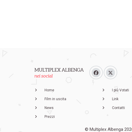
MULTIPLEX ALBENGA
nei social
Home
I più Votati
Film in uscita
Link
News
Contatti
Prezzi
© Multiplex Albenga 202