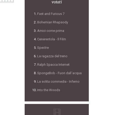
votati
Fast and Furious 7
Bohemian Rhapsody
Amici come prima
Cenerentola - Il Film
Spectre
La ragazza del treno
Ralph Spacca Internet
SpongeBob - Fuori dall´acqua
La solita commedia - Inferno
Into the Woods