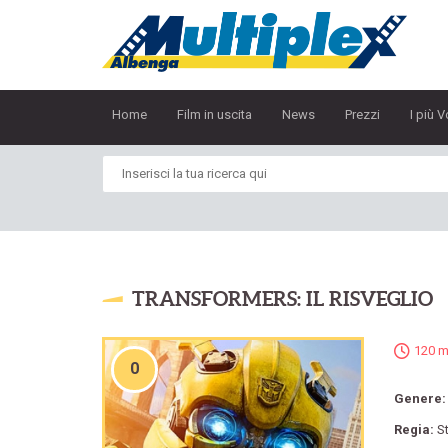
Home
Film in uscita
News
Prezzi
I più V
TRANSFORMERS: IL RISVEGLIO
120 m
0
Genere
Regia:
S