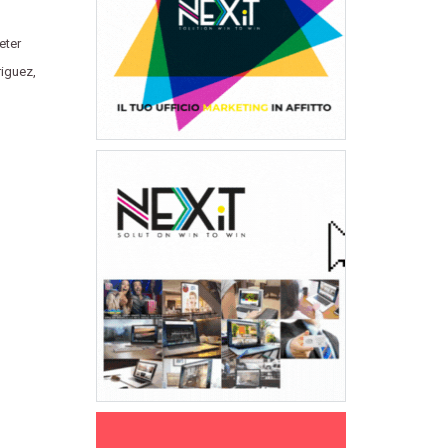
eter
riguez
,