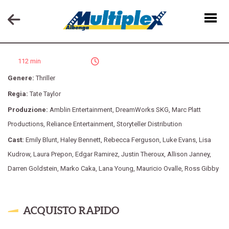
LA RAGAZZA DEL TRENO
112 min
Genere:
Thriller
Regia:
Tate Taylor
Produzione:
Amblin Entertainment
,
DreamWorks SKG
,
Marc Platt
Productions
,
Reliance Entertainment
,
Storyteller Distribution
Cast:
Emily Blunt
,
Haley Bennett
,
Rebecca Ferguson
,
Luke Evans
,
Lisa
Kudrow
,
Laura Prepon
,
Edgar Ramirez
,
Justin Theroux
,
Allison Janney
,
Darren Goldstein
,
Marko Caka
,
Lana Young
,
Mauricio Ovalle
,
Ross Gibby
ACQUISTO RAPIDO