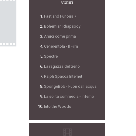
votati
Fast and Furious 7
Bohemian Rhapsody
Amici come prima
Cenerentola - Il Film
Spectre
La ragazza del treno
Ralph Spacca Internet
SpongeBob - Fuori dall´acqua
La solita commedia - Inferno
Into the Woods