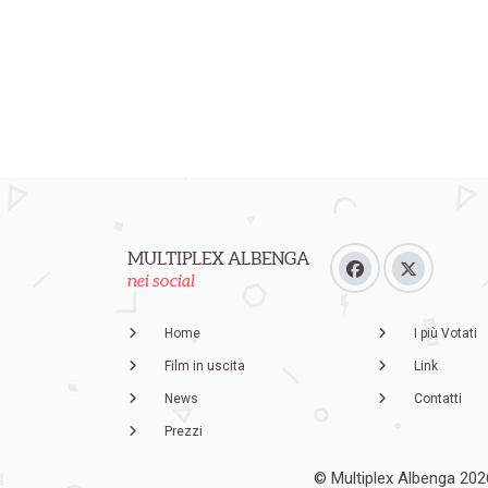
MULTIPLEX ALBENGA
nei social
Home
I più Votati
Film in uscita
Link
News
Contatti
Prezzi
© Multiplex Albenga 202