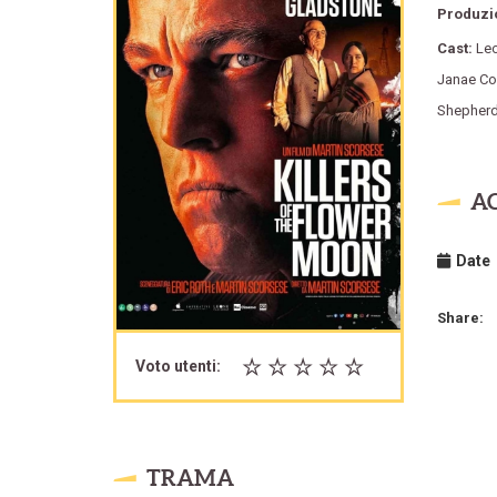
Produzi
Cast:
Le
Janae Col
Shepher
A
Date
Share:
Voto utenti:
TRAMA