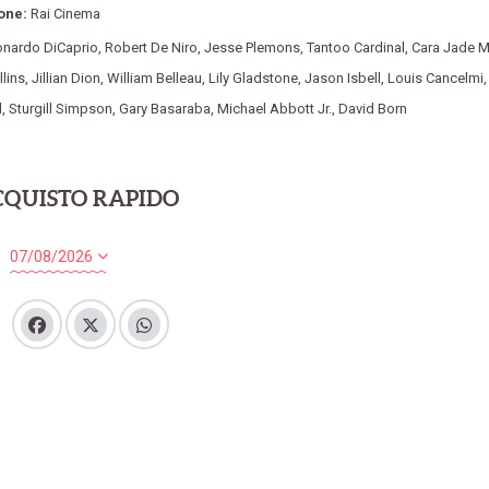
one:
Rai Cinema
onardo DiCaprio
,
Robert De Niro
,
Jesse Plemons
,
Tantoo Cardinal
,
Cara Jade M
lins
,
Jillian Dion
,
William Belleau
,
Lily Gladstone
,
Jason Isbell
,
Louis Cancelmi
d
,
Sturgill Simpson
,
Gary Basaraba
,
Michael Abbott Jr.
,
David Born
CQUISTO RAPIDO