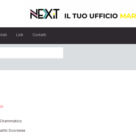
otati
Link
Contatti
in
:
Drammatico
artin Scorsese