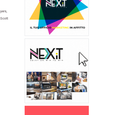
yers
,
,
Scott