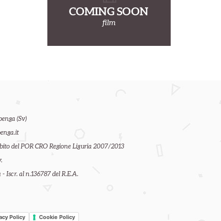
COMING SOON
film
benga (Sv)
enga.it
ambito del POR CRO Regione Liguria 2007/2013
.
- Iscr. al n.136787 del R.E.A.
acy Policy
Cookie Policy