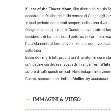
Killers of the Flower Moon
, film diretto da Martin
accaduto in Oklahoma, nella contea di Osage agli iniz
In quel periodo sono stati scoperti nella zona diversi
Osage di arricchirsi molto. Questo nuovo stato di ben
desiderosi di far soldi con il petrolio, iniziarono a m
Parallelamente al loro arrivo in zona si sono verificat
della tribù.
Essendo i morti tutti proprietari di territori in cui è 
un'indagine sui decessi sospetti. Il ranger
Tom White
autore di tutti questi omicidi. Nelle indagini intervien
Guerra, sposato con l'indiana
Mollie
(
).
Lily Gladstone
IMMAGINI & VIDEO