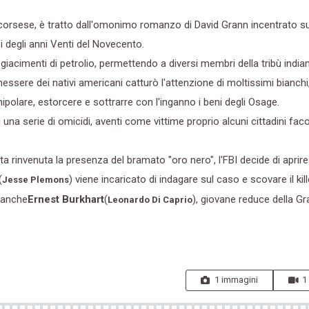
 Scorsese, è tratto dall'omonimo romanzo di David Grann incentrato 
i degli anni Venti del Novecento.
 giacimenti di petrolio, permettendo a diversi membri della tribù indian
essere dei nativi americani catturò l'attenzione di moltissimi bianchi
anipolare, estorcere e sottrarre con l'inganno i beni degli Osage.
i una serie di omicidi, aventi come vittime proprio alcuni cittadini faco
stata rinvenuta la presenza del bramato "oro nero", l'FBI decide di aprire
(
) viene incaricato di indagare sul caso e scovare il kill
Jesse Plemons
e anche
Ernest Burkhart
(
), giovane reduce della G
Leonardo Di Caprio
1 immagini
1