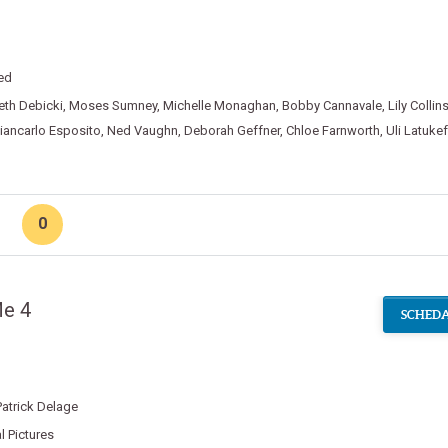
ed
eth Debicki
,
Moses Sumney
,
Michelle Monaghan
,
Bobby Cannavale
,
Lily Collin
iancarlo Esposito
,
Ned Vaughn
,
Deborah Geffner
,
Chloe Farnworth
,
Uli Latuke
n
0
Me 4
SCHEDA
Patrick Delage
l Pictures