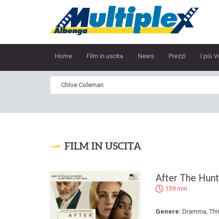
Home
Film in uscita
News
Prezzi
I più V
FILM IN USCITA
After The Hunt
139 min
Genere:
Dramma
,
Thri