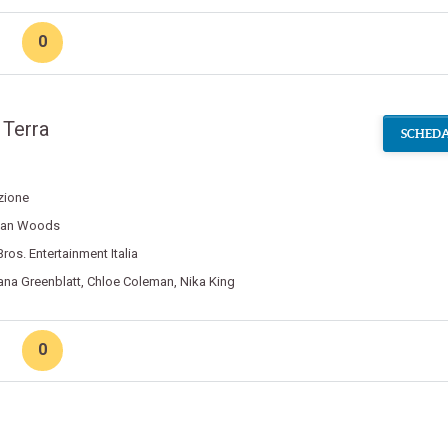
0
 Terra
SCHEDA
zione
yan Woods
ros. Entertainment Italia
ana Greenblatt
,
Chloe Coleman
,
Nika King
0