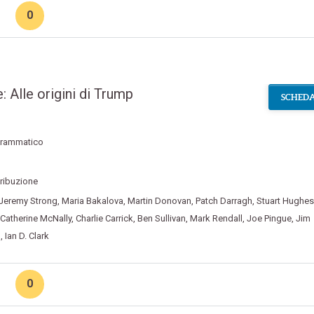
0
 Alle origini di Trump
SCHEDA
rammatico
ribuzione
Jeremy Strong
,
Maria Bakalova
,
Martin Donovan
,
Patch Darragh
,
Stuart Hughes
Catherine McNally
,
Charlie Carrick
,
Ben Sullivan
,
Mark Rendall
,
Joe Pingue
,
Jim
n
,
Ian D. Clark
0