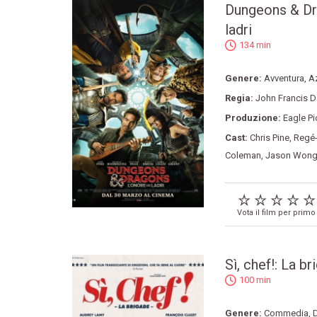
Dungeons & Dr
ladri
134 min
Genere:
Avventura
,
A
Regia:
John Francis D
Produzione:
Eagle Pi
Cast:
Chris Pine
,
Regé
Coleman
,
Jason Won
Vota il film per primo
Sì, chef!: La br
100 min
Genere:
Commedia
,