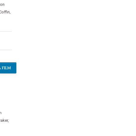
son
Coffin
,
 FILM
n
Baker
,