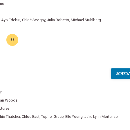
ino
,
Ayo Edebiri
,
Chloë Sevigny
,
Julia Roberts
,
Michael Stuhlbarg
0
SCHEDA
r
yan Woods
ctures
hie Thatcher
,
Chloe East
,
Topher Grace
,
Elle Young
,
Julie Lynn Mortensen