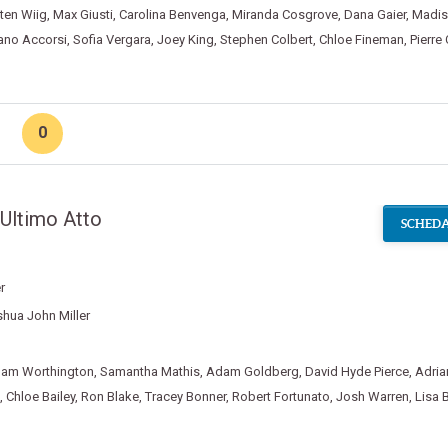
sten Wiig
,
Max Giusti
,
Carolina Benvenga
,
Miranda Cosgrove
,
Dana Gaier
,
Madi
ano Accorsi
,
Sofia Vergara
,
Joey King
,
Stephen Colbert
,
Chloe Fineman
,
Pierre 
0
Ultimo Atto
SCHEDA
r
hua John Miller
am Worthington
,
Samantha Mathis
,
Adam Goldberg
,
David Hyde Pierce
,
Adria
,
Chloe Bailey
,
Ron Blake
,
Tracey Bonner
,
Robert Fortunato
,
Josh Warren
,
Lisa 