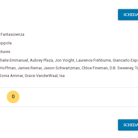
SCHEDA
,
Fantascienza
Coppola
ctures
thalie Emmanuel
,
Aubrey Plaza
,
Jon Voight
,
Laurence Fishburne
,
Giancarlo Esp
 Hoffman
,
James Remar
,
Jason Schwartzman
,
Chloe Fineman
,
D.B. Sweeney
,
T
Sonia Ammar
,
Grace VanderWaal
,
Isa
0
SCHEDA