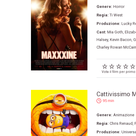
Genere:
Horror
Regia:
Ti West
Produzione:
Lucky R
Cast:
Mia Goth
,
Elizab
Halsey
,
Kevin Bacon
,
G
Charley Rowan McCai
Vota il film per primo
Cattivissimo 
95 min
Genere:
Animazione
Regia:
Chris Renaud
,
Produzione:
Universa