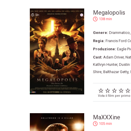
Megalopolis
138 min
Genere:
Drammatico
Regia:
Francis Ford 
Produzione:
Eagle Pi
Cast:
Adam Driver
,
Na
Kathryn Hunter
,
Dustin
Shire
,
Balthazar Getty
,
Vota il film per primo
MaXXXine
105 min