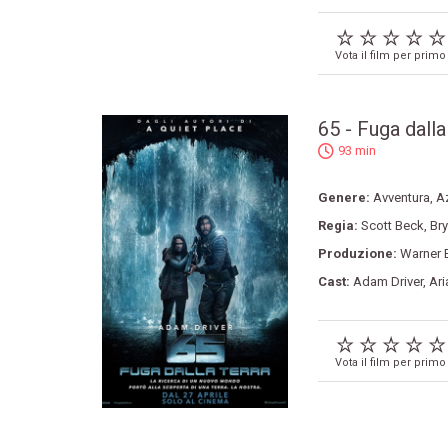
Vota il film per primo
65 - Fuga dalla
93 min
Genere:
Avventura
,
A
Regia:
Scott Beck
,
Br
Produzione:
Warner B
Cast:
Adam Driver
,
Ari
Vota il film per primo