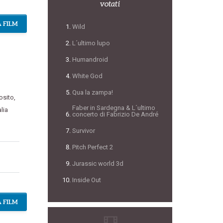
votati
 FILM
Wild
L´ultimo lupo
Humandroid
White God
Qua la zampa!
osito
,
Faber in Sardegna & L´ultimo
alia
concerto di Fabrizio De André
Survivor
Pitch Perfect 2
Jurassic world 3d
Inside Out
 FILM