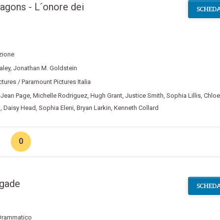
agons - L´onore dei
SCHEDA
zione
aley
,
Jonathan M. Goldstein
ctures / Paramount Pictures Italia
-Jean Page
,
Michelle Rodriguez
,
Hugh Grant
,
Justice Smith
,
Sophia Lillis
,
Chloe
g
,
Daisy Head
,
Sophia Eleni
,
Bryan Larkin
,
Kenneth Collard
0
igade
SCHEDA
Drammatico