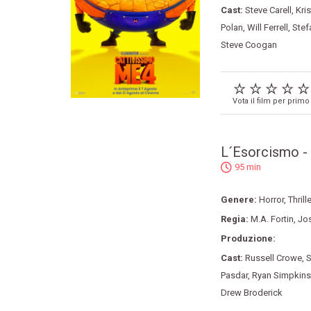
Cast:
Steve Carell
,
Kri
Polan
,
Will Ferrell
,
Stef
Steve Coogan
Vota il film per primo
L´Esorcismo - 
95 min
Genere:
Horror
,
Thrille
Regia:
M.A. Fortin
,
Jos
Produzione:
Cast:
Russell Crowe
,
S
Pasdar
,
Ryan Simpkins
Drew Broderick