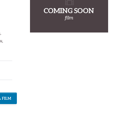
COMING SOON
film
s
,
fu
,
 FILM