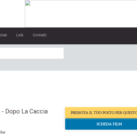
otati
Link
Contatti
 - Dopo La Caccia
PRENOTA IL TUO POSTO PER QUEST
SCHEDA FILM
ller