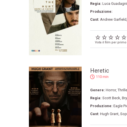
Regia:
Luca Guadagn
Produzione:
Cast:
Andrew Garfield
Vota il film per primo
Heretic
110 min
Genere:
Horror
,
Thrille
Regia:
Scott Beck
,
Br
Produzione:
Eagle Pi
Cast:
Hugh Grant
,
Sop