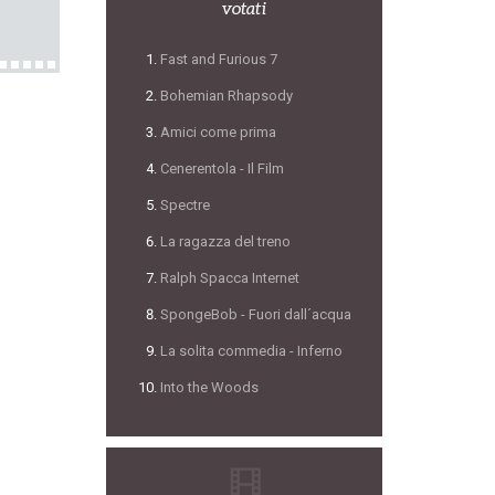
votati
Fast and Furious 7
Bohemian Rhapsody
Amici come prima
Cenerentola - Il Film
Spectre
La ragazza del treno
Ralph Spacca Internet
SpongeBob - Fuori dall´acqua
La solita commedia - Inferno
Into the Woods