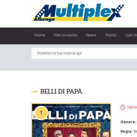
Home
Film in uscita
News
Prezzi
I più V
BELLI DI PAPÀ
100 m
1
Genere
Regia:
G