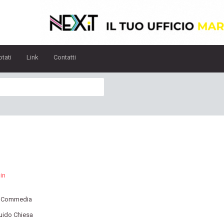
otati
Link
Contatti
in
:
Commedia
uido Chiesa