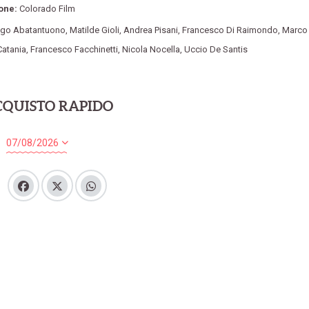
one:
Colorado Film
ego Abatantuono
,
Matilde Gioli
,
Andrea Pisani
,
Francesco Di Raimondo
,
Marco
Catania
,
Francesco Facchinetti
,
Nicola Nocella
,
Uccio De Santis
CQUISTO RAPIDO