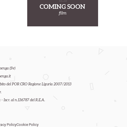
COMING SOON
film
benga (Sv)
enga.it
ambito del POR CRO Regione Liguria 2007/2013
.
- Iscr. al n.136787 del R.E.A.
vacy Policy
Cookie Policy