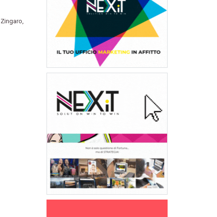
 Zingaro
,