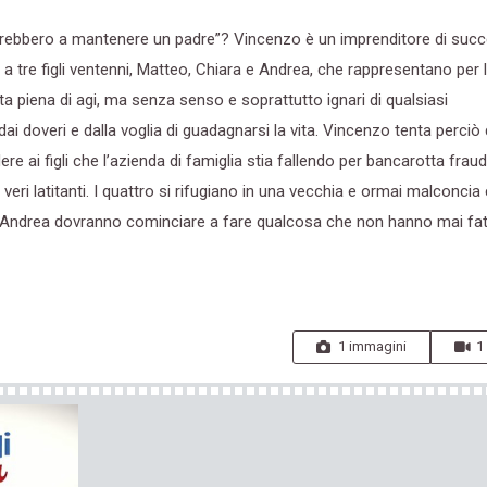
scirebbero a mantenere un padre”? Vincenzo è un imprenditore di suc
tre figli ventenni, Matteo, Chiara e Andrea, che rappresentano per l
vita piena di agi, ma senza senso e soprattutto ignari di qualsiasi
ai doveri e dalla voglia di guadagnarsi la vita. Vincenzo tenta perciò 
ere ai figli che l’azienda di famiglia stia fallendo per bancarotta frau
eri latitanti. I quattro si rifugiano in una vecchia e ormai malconcia
o e Andrea dovranno cominciare a fare qualcosa che non hanno mai fa
1 immagini
1