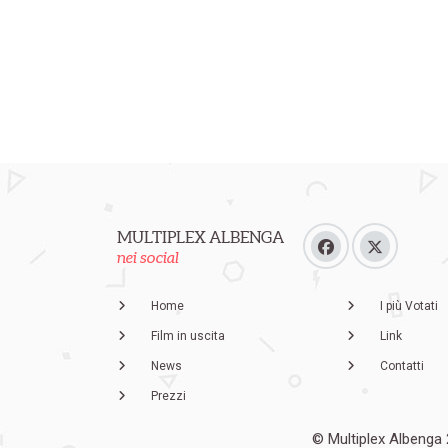
MULTIPLEX ALBENGA
nei social
Home
I più Votati
Film in uscita
Link
News
Contatti
Prezzi
© Multiplex Albenga