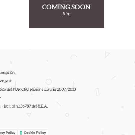
COMING SOON
film
benga (Sv)
enga.it
ambito del POR CRO Regione Liguria 2007/2013
.
- Iscr. al n.136787 del R.E.A.
acy Policy
Cookie Policy