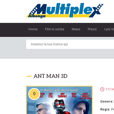
Home
Film in uscita
News
Prezzi
I più V
ANT MAN 3D
117 m
0
Genere
Regia:
P