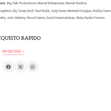
one:
Big Talk Productions
,
Marvel Enterprises
,
Marvel Studios
ngeline Lilly
,
Corey Stoll
,
Paul Rudd
,
Judy Greer
,
Michael Douglas
,
Bobby Cann
Peña
,
John Slattery
,
Wood Harris
,
David Dastmalchian
,
Abby Ryder Fortson
CQUISTO RAPIDO