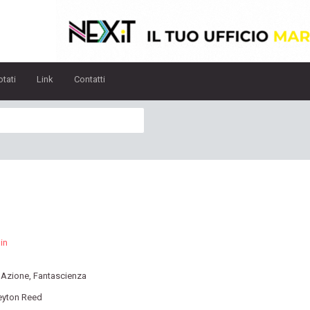
otati
Link
Contatti
in
:
Azione
,
Fantascienza
eyton Reed