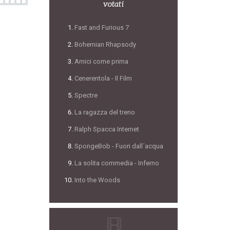
votati
Fast and Furious 7
Bohemian Rhapsody
Amici come prima
Cenerentola - Il Film
Spectre
La ragazza del treno
Ralph Spacca Internet
SpongeBob - Fuori dall´acqua
La solita commedia - Inferno
Into the Woods