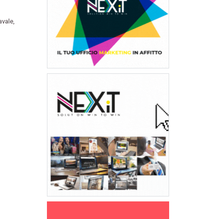
avale
,