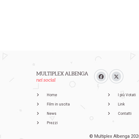
MULTIPLEX ALBENGA
nei social
Home
I più Votati
Film in uscita
Link
News
Contatti
Prezzi
© Multiplex Albenga 202