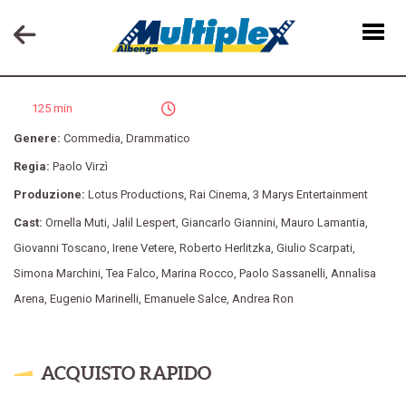
NOTTI MAGICHE
125 min
Genere:
Commedia
,
Drammatico
Regia:
Paolo Virzì
Produzione:
Lotus Productions
,
Rai Cinema
,
3 Marys Entertainment
Cast:
Ornella Muti
,
Jalil Lespert
,
Giancarlo Giannini
,
Mauro Lamantia
,
Giovanni Toscano
,
Irene Vetere
,
Roberto Herlitzka
,
Giulio Scarpati
,
Simona Marchini
,
Tea Falco
,
Marina Rocco
,
Paolo Sassanelli
,
Annalisa
Arena
,
Eugenio Marinelli
,
Emanuele Salce
,
Andrea Ron
ACQUISTO RAPIDO