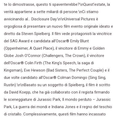
te lo dimostrasse, questo ti spaventerebbe?\nQuest’estate, la
verità appartiene a sette miliardi di persone.\nCi stiamo
avvicinando al… Disclosure Day.\n\nUniversal Pictures è
orgogliosa di presentare un nuovo film evento originale ideato e
diretto da Steven Spielberg. Il film vede protagonisti la vincitrice
del SAG Award e candidata all’Oscar® Emily Blunt
(Oppenheimer, A Quiet Place), il vincitore di Emmy e Golden
Globe Josh O’Connor (Challengers, The Crown), il vincitore
dell’Oscar® Colin Firth (The King’s Speech, la saga di
Kingsman), Eve Hewson (Bad Sisters, The Perfect Couple) e il
due volte candidato all’Oscar® Colman Domingo (Sing Sing,
Rustin).\n\nBasato su un soggetto di Spielberg, il film è scritto
da David Koepp, che ha già collaborato con il regista firmando
le sceneggiature di Jurassic Park, Il mondo perduto – Jurassic
Park, La guerra dei mondi e Indiana Jones e il regno del teschio
di cristallo. Complessivamente, questi film hanno incassato