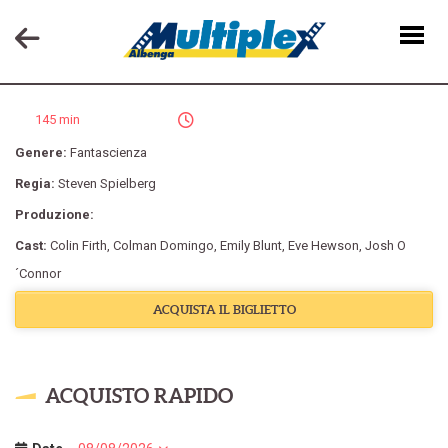
DISCLOSURE DAY
145 min
Genere:
Fantascienza
Regia:
Steven Spielberg
Produzione:
Cast:
Colin Firth
,
Colman Domingo
,
Emily Blunt
,
Eve Hewson
,
Josh O
´Connor
ACQUISTA IL BIGLIETTO
ACQUISTO RAPIDO