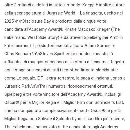
oltre 3 miliardi di dollari in tutto il mondo. Koepp è inoltre autore
della sceneggiatura di Jurassic World – La rinascita, uscito nel
2025.\n\nDisclosure Day è prodotto dalla cinque volte
candidata all’Academy Award® Kristie Macosko Krieger (The
Fabelmans, West Side Story) e da Steven Spielberg per Amblin
Entertainment. I produttori esecutivi sono Adam Somner e
Chris Brigham.\n\nSteven Spielberg è uno dei cineasti più
influenti e di maggior successo nella storia del cinema. Regista
con i maggiori incassi di tutti i tempi, ha firmato blockbuster
come Lo squalo, E.T. l’extra-terrestre, la saga di Indiana Jones e
Jurassic Park.\n\nTra i numerosi riconoscimenti ottenuti,
Spielberg è tre volte vincitore dell’Academy Award®, inclusi gli
Oscar® per la Miglior Regia e il Miglior Film con Schindler’s List,
che ha conquistato complessivamente sette Oscar®, e per la
Miglior Regia con Salvate il Soldato Ryan. Il suo film più recente,
The Fabelmans, ha ricevuto sette candidature agli Academy