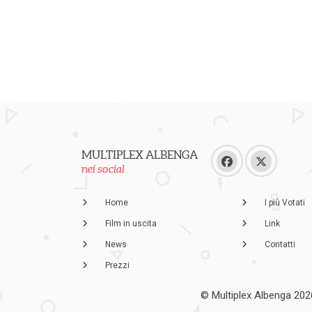
MULTIPLEX ALBENGA
nei social
Home
I più Votati
Film in uscita
Link
News
Contatti
Prezzi
© Multiplex Albenga 202