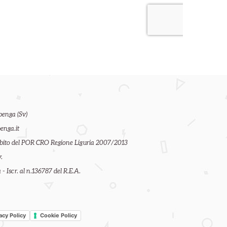
benga (Sv)
enga.it
ambito del POR CRO Regione Liguria 2007/2013
.
- Iscr. al n.136787 del R.E.A.
acy Policy
Cookie Policy