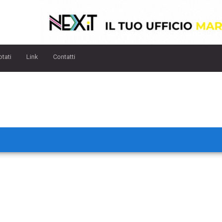
otati
Link
Contatti