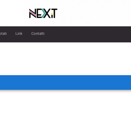
otati
Link
Contatti