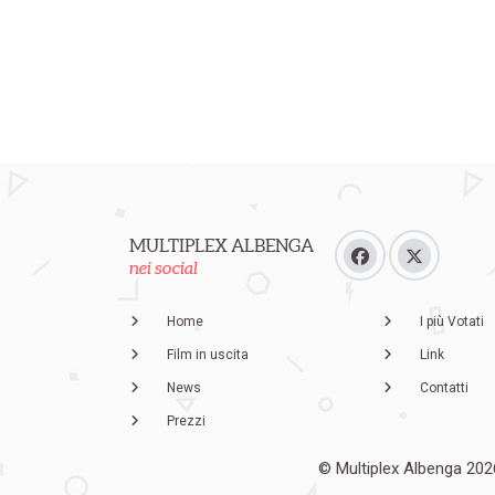
MULTIPLEX ALBENGA
nei social
Home
I più Votati
Film in uscita
Link
News
Contatti
Prezzi
© Multiplex Albenga 202