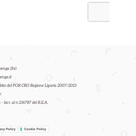
benga (Sv)
enga.it
ambito del POR CRO Regione Liguria 2007/2013
.
- Iscr. al n.136787 del R.E.A.
acy Policy
Cookie Policy