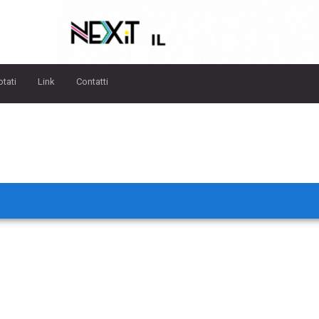
otati
Link
Contatti