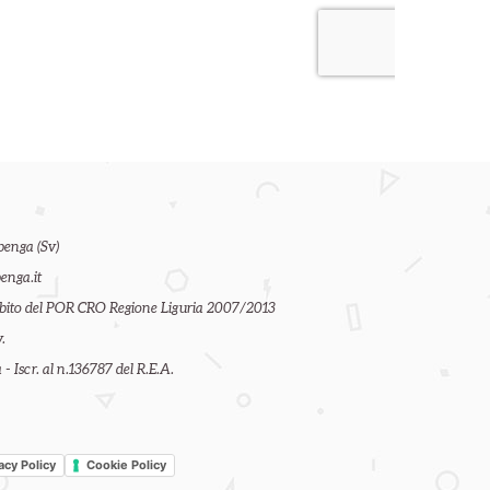
benga (Sv)
enga.it
ambito del POR CRO Regione Liguria 2007/2013
.
- Iscr. al n.136787 del R.E.A.
acy Policy
Cookie Policy