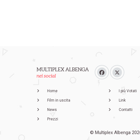
MULTIPLEX ALBENGA
nei social
Home
I più Votati
Film in uscita
Link
News
Contatti
Prezzi
© Multiplex Albenga 202