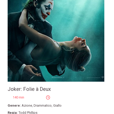
Joker: Folie à Deux
140 min
Genere:
Azione
,
Drammatico
,
Giallo
Regia:
Todd Phillips