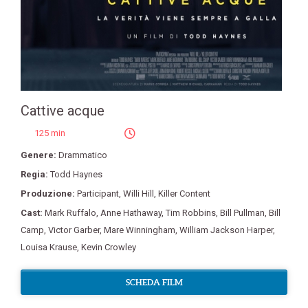
Cattive acque
125 min
Genere:
Drammatico
Regia:
Todd Haynes
Produzione:
Participant
,
Willi Hill
,
Killer Content
Cast:
Mark Ruffalo
,
Anne Hathaway
,
Tim Robbins
,
Bill Pullman
,
Bill
Camp
,
Victor Garber
,
Mare Winningham
,
William Jackson Harper
,
Louisa Krause
,
Kevin Crowley
SCHEDA FILM