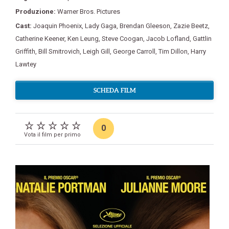
Produzione:
Warner Bros. Pictures
Cast:
Joaquin Phoenix
,
Lady Gaga
,
Brendan Gleeson
,
Zazie Beetz
,
Catherine Keener
,
Ken Leung
,
Steve Coogan
,
Jacob Lofland
,
Gattlin
Griffith
,
Bill Smitrovich
,
Leigh Gill
,
George Carroll
,
Tim Dillon
,
Harry
Lawtey
SCHEDA FILM
0
Vota il film per primo