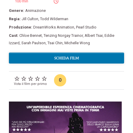
100 min
Genere:
Animazione
Regia:
Jill Culton
,
Todd Wilderman
Produzione:
DreamWorks Animation
,
Pearl Studio
Cast:
Chloe Bennet
,
Tenzing Norgay Trainor
,
Albert Tsai
,
Eddie
Izzard
,
Sarah Paulson
,
Tsai Chin
,
Michelle Wong
SCHEDA FILM
0
Vota il film per primo