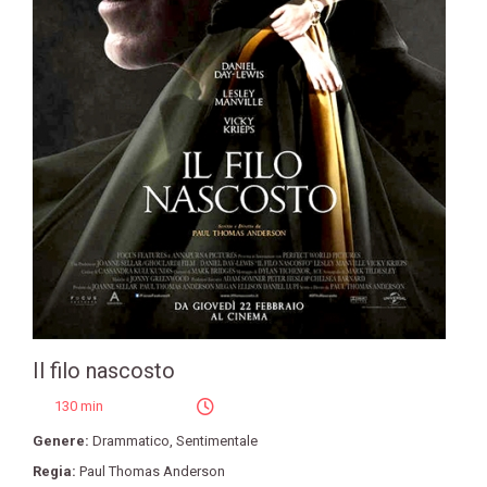
Il filo nascosto
130 min
Genere:
Drammatico
,
Sentimentale
Regia:
Paul Thomas Anderson