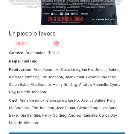
Un piccolo favore
116 min
Genere:
Drammatico
,
Thriller
Regia:
Paul Feig
Produzione:
Anna Kendrick
,
Blake Lively
,
Ian Ho
,
Joshua Satine
,
Kelly McCormack
,
Eric Johnson
,
Jean Smart
,
Glenda Braganza
,
Sarah Baker
,
Gia Sandhu
,
Henry Golding
,
Andrew Rannells
,
Cyndy
Day
,
Melody Johnson
Cast:
Anna Kendrick
,
Blake Lively
,
Ian Ho
,
Joshua Satine
,
Kelly
McCormack
,
Eric Johnson
,
Jean Smart
,
Glenda Braganza
,
Sarah
Baker
,
Gia Sandhu
,
Henry Golding
,
Andrew Rannells
,
Cyndy Day
,
Melody Johnson