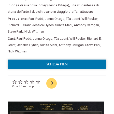
Rudd) e di sua figlia Ridley (Jenna Ortega)
,
una studentessa di
storia dell´arte. I due si trovano in viaggio d´affari attravers
Produzione:
Paul Rudd
,
Jenna Ortega
,
Téa Leoni
,
Will Poulter
,
Richard E. Grant
,
Jessica Hynes
,
Sunita Mani
,
Anthony Carrigan
,
Steve Park
,
Nick Wittman
Cast:
Paul Rudd
,
Jenna Ortega
,
Téa Leoni
,
Will Poulter
,
Richard E.
Grant
,
Jessica Hynes
,
Sunita Mani
,
Anthony Carrigan
,
Steve Park
,
Nick Wittman
SCHEDA FILM
0
Vota il film per primo