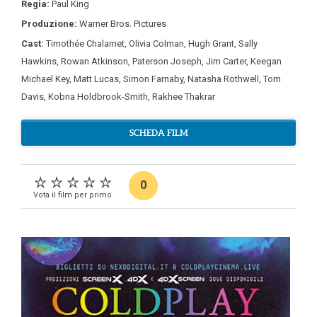
Regia:
Paul King
Produzione:
Warner Bros. Pictures
Cast:
Timothée Chalamet
,
Olivia Colman
,
Hugh Grant
,
Sally
Hawkins
,
Rowan Atkinson
,
Paterson Joseph
,
Jim Carter
,
Keegan
Michael Key
,
Matt Lucas
,
Simon Farnaby
,
Natasha Rothwell
,
Tom
Davis
,
Kobna Holdbrook-Smith
,
Rakhee Thakrar
SCHEDA FILM
0
Vota il film per primo