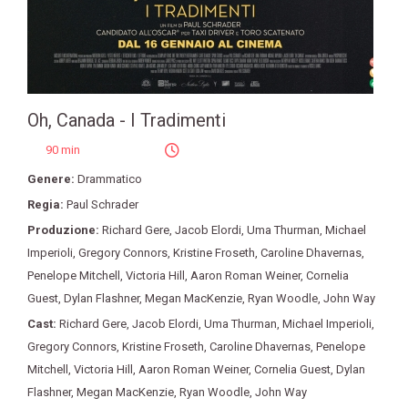
Oh, Canada - I Tradimenti
90 min
Genere:
Drammatico
Regia:
Paul Schrader
Produzione:
Richard Gere
,
Jacob Elordi
,
Uma Thurman
,
Michael
Imperioli
,
Gregory Connors
,
Kristine Froseth
,
Caroline Dhavernas
,
Penelope Mitchell
,
Victoria Hill
,
Aaron Roman Weiner
,
Cornelia
Guest
,
Dylan Flashner
,
Megan MacKenzie
,
Ryan Woodle
,
John Way
Cast:
Richard Gere
,
Jacob Elordi
,
Uma Thurman
,
Michael Imperioli
,
Gregory Connors
,
Kristine Froseth
,
Caroline Dhavernas
,
Penelope
Mitchell
,
Victoria Hill
,
Aaron Roman Weiner
,
Cornelia Guest
,
Dylan
Flashner
,
Megan MacKenzie
,
Ryan Woodle
,
John Way