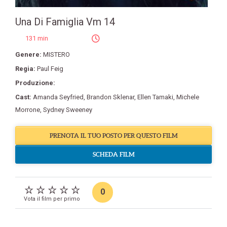
Una Di Famiglia Vm 14
131 min
Genere:
MISTERO
Regia:
Paul Feig
Produzione:
Cast:
Amanda Seyfried
,
Brandon Sklenar
,
Ellen Tamaki
,
Michele
Morrone
,
Sydney Sweeney
PRENOTA IL TUO POSTO PER QUESTO FILM
SCHEDA FILM
0
Vota il film per primo