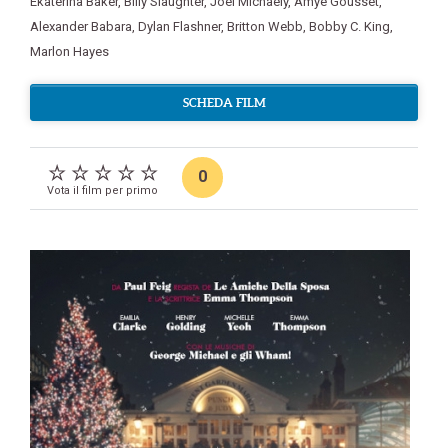
Ekaterina Baker
,
Billy Slaughter
,
Joel Michaely
,
Amye Gousset
,
Alexander Babara
,
Dylan Flashner
,
Britton Webb
,
Bobby C. King
,
Marlon Hayes
SCHEDA FILM
0
Vota il film per primo