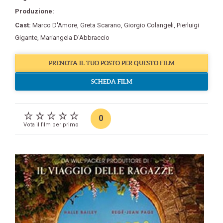
Produzione:
Cast:
Marco D'Amore
,
Greta Scarano
,
Giorgio Colangeli
,
Pierluigi
Gigante
,
Mariangela D'Abbraccio
PRENOTA IL TUO POSTO PER QUESTO FILM
SCHEDA FILM
0
Vota il film per primo