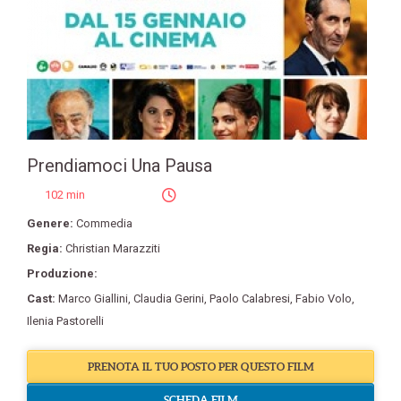
Prendiamoci Una Pausa
102 min
Genere:
Commedia
Regia:
Christian Marazziti
Produzione:
Cast:
Marco Giallini
,
Claudia Gerini
,
Paolo Calabresi
,
Fabio Volo
,
Ilenia Pastorelli
PRENOTA IL TUO POSTO PER QUESTO FILM
SCHEDA FILM