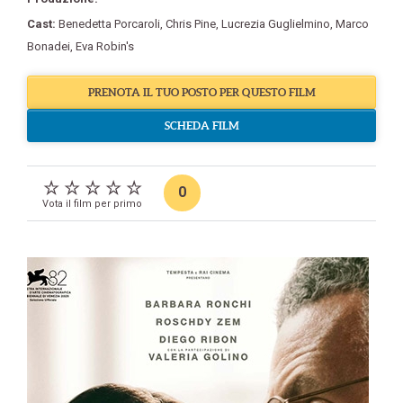
Cast:
Benedetta Porcaroli
,
Chris Pine
,
Lucrezia Guglielmino
,
Marco
Bonadei
,
Eva Robin's
PRENOTA IL TUO POSTO PER QUESTO FILM
SCHEDA FILM
0
Vota il film per primo