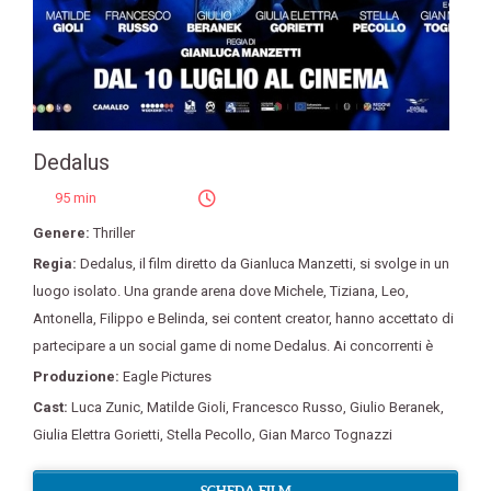
Dedalus
95 min
Genere:
Thriller
Regia:
Dedalus
,
il film diretto da Gianluca Manzetti
,
si svolge in un
luogo isolato. Una grande arena dove Michele
,
Tiziana
,
Leo
,
Antonella
,
Filippo e Belinda
,
sei content creator
,
hanno accettato di
partecipare a un social game di nome Dedalus. Ai concorrenti è
Produzione:
Eagle Pictures
Cast:
Luca Zunic
,
Matilde Gioli
,
Francesco Russo
,
Giulio Beranek
,
Giulia Elettra Gorietti
,
Stella Pecollo
,
Gian Marco Tognazzi
SCHEDA FILM