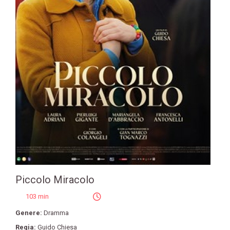
Piccolo Miracolo
103 min
Genere:
Dramma
Regia:
Guido Chiesa