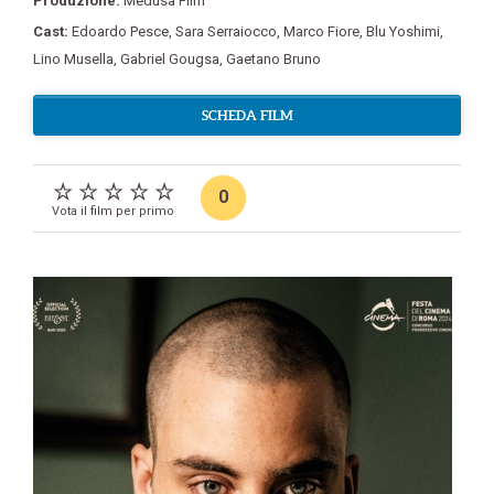
Produzione:
Medusa Film
Cast:
Edoardo Pesce
,
Sara Serraiocco
,
Marco Fiore
,
Blu Yoshimi
,
Lino Musella
,
Gabriel Gougsa
,
Gaetano Bruno
SCHEDA FILM
0
Vota il film per primo