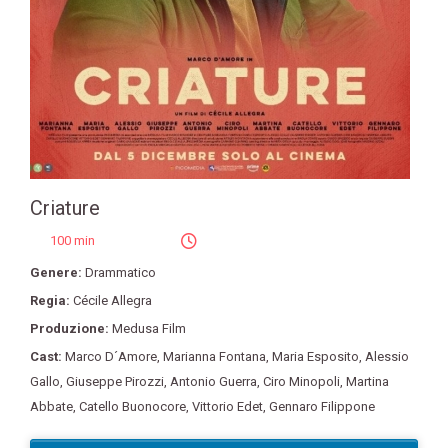
Criature
100 min
Genere:
Drammatico
Regia:
Cécile Allegra
Produzione:
Medusa Film
Cast:
Marco D´Amore
,
Marianna Fontana
,
Maria Esposito
,
Alessio
Gallo
,
Giuseppe Pirozzi
,
Antonio Guerra
,
Ciro Minopoli
,
Martina
Abbate
,
Catello Buonocore
,
Vittorio Edet
,
Gennaro Filippone