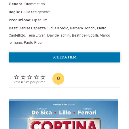
Genere:
Drammatico
Regia:
Giulia Steigerwalt
Produzione:
PiperFilm
Cast:
Denise Capezza
,
Lidija Kordic
,
Barbara Ronchi
,
Pietro
Castellitto
,
Tesa Litvan
,
Davide Iachini
,
Beatrice Puccilli
,
Marco
Iermanò
,
Paolo Ricci
SCHEDA FILM
0
Vota il film per primo