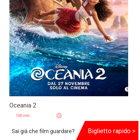
Oceania 2
100 min
Genere:
Animazione
Biglietto rapido >
Sai già che film guardare?
Regia:
David G. Derrick Jr.
,
Jason Hand