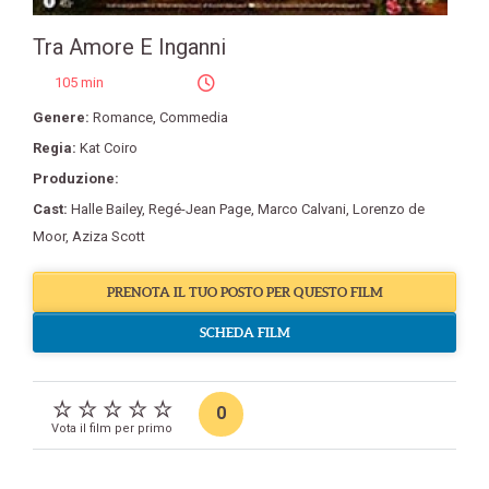
Tra Amore E Inganni
105 min
Genere:
Romance
,
Commedia
Regia:
Kat Coiro
Produzione:
Cast:
Halle Bailey
,
Regé-Jean Page
,
Marco Calvani
,
Lorenzo de
Moor
,
Aziza Scott
PRENOTA IL TUO POSTO PER QUESTO FILM
SCHEDA FILM
0
Vota il film per primo