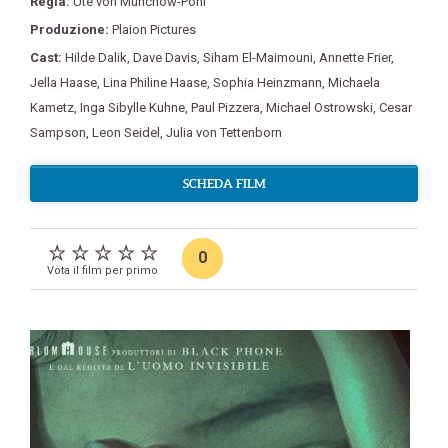
Regia:
Ute von Münchow-Pohl
Produzione:
Plaion Pictures
Cast:
Hilde Dalik
,
Dave Davis
,
Siham El-Maimouni
,
Annette Frier
,
Jella Haase
,
Lina Philine Haase
,
Sophia Heinzmann
,
Michaela
Kametz
,
Inga Sibylle Kuhne
,
Paul Pizzera
,
Michael Ostrowski
,
Cesar
Sampson
,
Leon Seidel
,
Julia von Tettenborn
SCHEDA FILM
0
Vota il film per primo