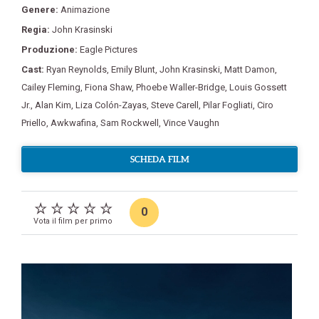
Genere:
Animazione
Regia:
John Krasinski
Produzione:
Eagle Pictures
Cast:
Ryan Reynolds
,
Emily Blunt
,
John Krasinski
,
Matt Damon
,
Cailey Fleming
,
Fiona Shaw
,
Phoebe Waller-Bridge
,
Louis Gossett
Jr.
,
Alan Kim
,
Liza Colón-Zayas
,
Steve Carell
,
Pilar Fogliati
,
Ciro
Priello
,
Awkwafina
,
Sam Rockwell
,
Vince Vaughn
SCHEDA FILM
0
Vota il film per primo