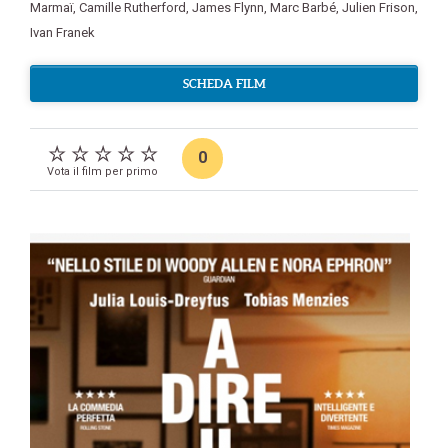
Marmaï
,
Camille Rutherford
,
James Flynn
,
Marc Barbé
,
Julien Frison
,
Ivan Franek
SCHEDA FILM
0
Vota il film per primo