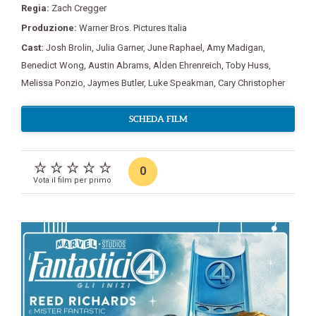
Regia:
Zach Cregger
Produzione:
Warner Bros. Pictures Italia
Cast:
Josh Brolin
,
Julia Garner
,
June Raphael
,
Amy Madigan
,
Benedict Wong
,
Austin Abrams
,
Alden Ehrenreich
,
Toby Huss
,
Melissa Ponzio
,
Jaymes Butler
,
Luke Speakman
,
Cary Christopher
SCHEDA FILM
0
Vota il film per primo