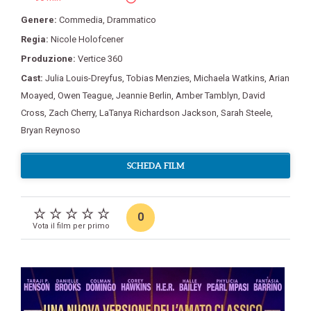
Genere:
Commedia
,
Drammatico
Regia:
Nicole Holofcener
Produzione:
Vertice 360
Cast:
Julia Louis-Dreyfus
,
Tobias Menzies
,
Michaela Watkins
,
Arian
Moayed
,
Owen Teague
,
Jeannie Berlin
,
Amber Tamblyn
,
David
Cross
,
Zach Cherry
,
LaTanya Richardson Jackson
,
Sarah Steele
,
Bryan Reynoso
SCHEDA FILM
0
Vota il film per primo