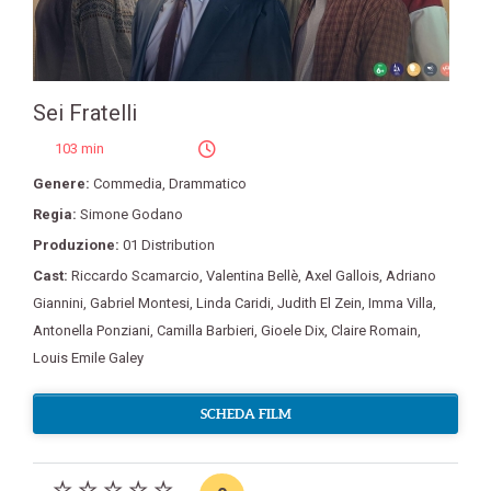
Sei Fratelli
103 min
Genere:
Commedia
,
Drammatico
Regia:
Simone Godano
Produzione:
01 Distribution
Cast:
Riccardo Scamarcio
,
Valentina Bellè
,
Axel Gallois
,
Adriano
Giannini
,
Gabriel Montesi
,
Linda Caridi
,
Judith El Zein
,
Imma Villa
,
Antonella Ponziani
,
Camilla Barbieri
,
Gioele Dix
,
Claire Romain
,
Louis Emile Galey
SCHEDA FILM