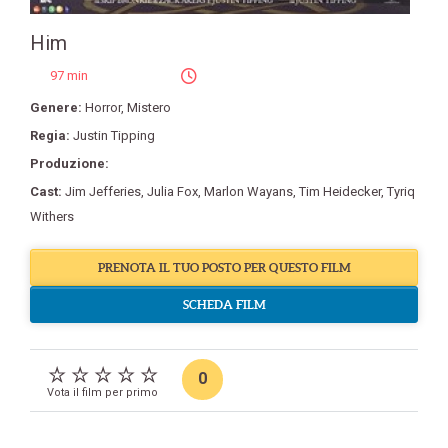
Him
97 min
Genere:
Horror
,
Mistero
Regia:
Justin Tipping
Produzione:
Cast:
Jim Jefferies
,
Julia Fox
,
Marlon Wayans
,
Tim Heidecker
,
Tyriq
Withers
PRENOTA IL TUO POSTO PER QUESTO FILM
SCHEDA FILM
0
Vota il film per primo