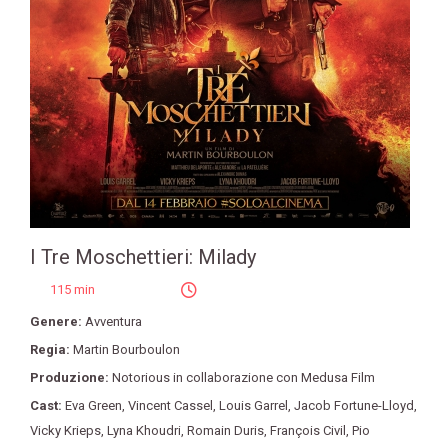
I Tre Moschettieri: Milady
115 min
Genere:
Avventura
Regia:
Martin Bourboulon
Produzione:
Notorious in collaborazione con Medusa Film
Cast:
Eva Green
,
Vincent Cassel
,
Louis Garrel
,
Jacob Fortune-Lloyd
,
Vicky Krieps
,
Lyna Khoudri
,
Romain Duris
,
François Civil
,
Pio