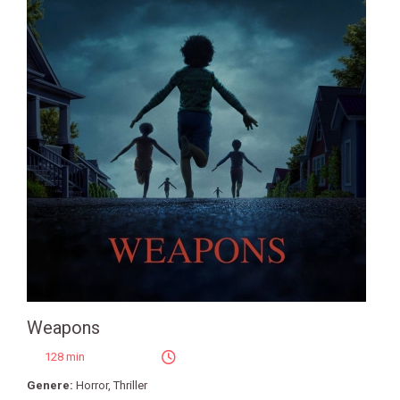
Weapons
128 min
Genere:
Horror
,
Thriller