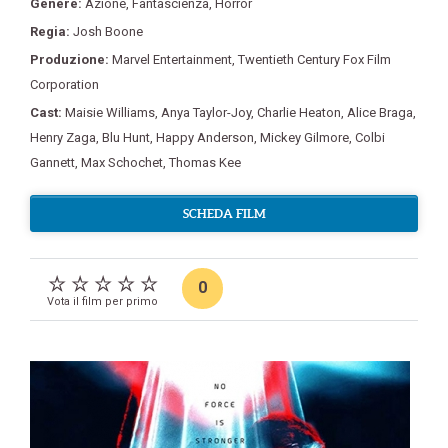
Genere:
Azione
,
Fantascienza
,
Horror
Regia:
Josh Boone
Produzione:
Marvel Entertainment
,
Twentieth Century Fox Film
Corporation
Cast:
Maisie Williams
,
Anya Taylor-Joy
,
Charlie Heaton
,
Alice Braga
,
Henry Zaga
,
Blu Hunt
,
Happy Anderson
,
Mickey Gilmore
,
Colbi
Gannett
,
Max Schochet
,
Thomas Kee
SCHEDA FILM
0
Vota il film per primo