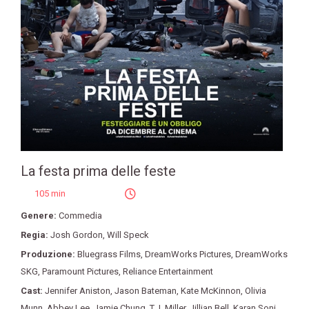
La festa prima delle feste
105 min
Genere:
Commedia
Regia:
Josh Gordon
,
Will Speck
Produzione:
Bluegrass Films
,
DreamWorks Pictures
,
DreamWorks
SKG
,
Paramount Pictures
,
Reliance Entertainment
Cast:
Jennifer Aniston
,
Jason Bateman
,
Kate McKinnon
,
Olivia
Munn
,
Abbey Lee
,
Jamie Chung
,
T.J. Miller
,
Jillian Bell
,
Karan Soni
,