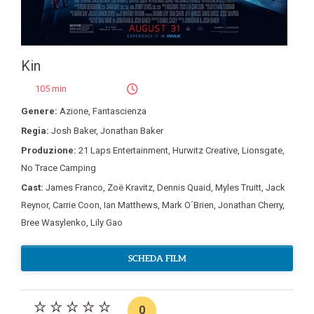
Kin
105 min
Genere:
Azione
,
Fantascienza
Regia:
Josh Baker
,
Jonathan Baker
Produzione:
21 Laps Entertainment
,
Hurwitz Creative
,
Lionsgate
,
No Trace Camping
Cast:
James Franco
,
Zoë Kravitz
,
Dennis Quaid
,
Myles Truitt
,
Jack
Reynor
,
Carrie Coon
,
Ian Matthews
,
Mark O´Brien
,
Jonathan Cherry
,
Bree Wasylenko
,
Lily Gao
SCHEDA FILM
0