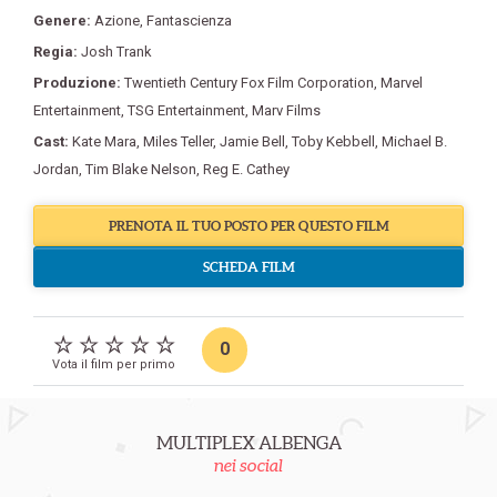
Genere:
Azione
,
Fantascienza
Regia:
Josh Trank
Produzione:
Twentieth Century Fox Film Corporation
,
Marvel
Entertainment
,
TSG Entertainment
,
Marv Films
Cast:
Kate Mara
,
Miles Teller
,
Jamie Bell
,
Toby Kebbell
,
Michael B.
Jordan
,
Tim Blake Nelson
,
Reg E. Cathey
PRENOTA IL TUO POSTO PER QUESTO FILM
SCHEDA FILM
0
Vota il film per primo
MULTIPLEX ALBENGA
nei social