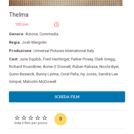
Thelma
100 min
Genere:
Azione
,
Commedia
Regia:
Josh Margolin
Produzione:
Universal Pictures International Italy
Cast:
June Squibb
,
Fred Hechinger
,
Parker Posey
,
Clark Gregg
,
Richard Roundtree
,
Annie O´Donnell
,
Ruben Rabasa
,
Nicole Byer
,
Quinn Beswick
,
Bunny Levine
,
Coral Peña
,
Ivy Jones
,
Sandra Lee
Gimpel
,
Malcolm McDowell
SCHEDA FILM
0
Vota il film per primo