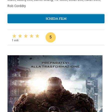
Rob Corddry
SCHEDA FILM
5
1 voti