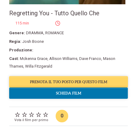
Regretting You - Tutto Quello Che
115 min
Genere:
DRAMMA
,
ROMANCE
Regia:
Josh Boone
Produzione:
Cast:
Mckenna Grace
,
Allison Williams
,
Dave Franco
,
Mason
Thames
,
Willa Fitzgerald
PRENOTA IL TUO POSTO PER QUESTO FILM
SCHEDA FILM
0
Vota il film per primo