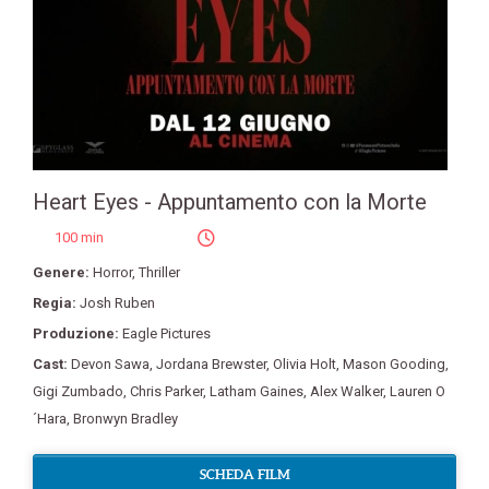
Heart Eyes - Appuntamento con la Morte
100 min
Genere:
Horror
,
Thriller
Regia:
Josh Ruben
Produzione:
Eagle Pictures
Cast:
Devon Sawa
,
Jordana Brewster
,
Olivia Holt
,
Mason Gooding
,
Gigi Zumbado
,
Chris Parker
,
Latham Gaines
,
Alex Walker
,
Lauren O
´Hara
,
Bronwyn Bradley
SCHEDA FILM