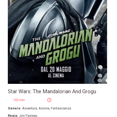
Star Wars: The Mandalorian And Grogu
132 min
Genere:
Avventura
,
Azione
,
Fantascienza
Regia:
Jon Favreau