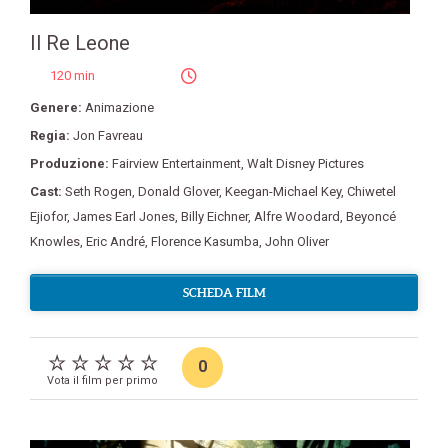
Il Re Leone
120 min
Genere:
Animazione
Regia:
Jon Favreau
Produzione:
Fairview Entertainment
,
Walt Disney Pictures
Cast:
Seth Rogen
,
Donald Glover
,
Keegan-Michael Key
,
Chiwetel
Ejiofor
,
James Earl Jones
,
Billy Eichner
,
Alfre Woodard
,
Beyoncé
Knowles
,
Eric André
,
Florence Kasumba
,
John Oliver
SCHEDA FILM
0
Vota il film per primo