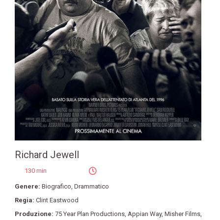
Richard Jewell
130 min
Genere:
Biografico
,
Drammatico
Regia:
Clint Eastwood
Produzione:
75 Year Plan Productions
,
Appian Way
,
Misher Films
,