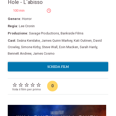
Hole - L´abisso
100 min
Genere:
Horror
Regia:
Lee Cronin
Produzione:
Savage Productions
,
Bankside Films
Cast:
Seána Kerslake
,
James Quinn Markey
,
Kati Outinen
,
David
Crowley
,
Simone Kirby
,
Steve Wall
,
Eoin Macken
,
Sarah Hanly
,
Bennett Andrew
,
James Cosmo
SCHEDA FILM
0
Vota il film per primo