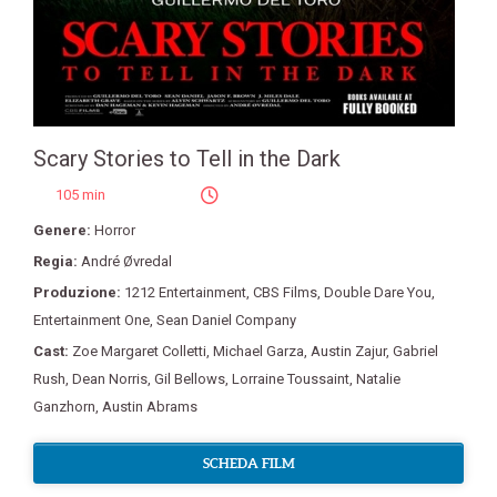
Scary Stories to Tell in the Dark
105 min
Genere:
Horror
Regia:
André Øvredal
Produzione:
1212 Entertainment
,
CBS Films
,
Double Dare You
,
Entertainment One
,
Sean Daniel Company
Cast:
Zoe Margaret Colletti
,
Michael Garza
,
Austin Zajur
,
Gabriel
Rush
,
Dean Norris
,
Gil Bellows
,
Lorraine Toussaint
,
Natalie
Ganzhorn
,
Austin Abrams
SCHEDA FILM