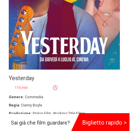
Yesterday
115 min
Genere:
Commedia
Regia:
Danny Boyle
Produzione:
Etalon Film
,
Working Title Films
Biglietto rapido >
Cast:
Ana de Armas
,
Lily James
,
Kate McKinnon
,
James Corden
,
Sai già che film guardare?
Himesh Patel
,
Ed Sheeran
,
Lamorne Morris
,
Joel Fry