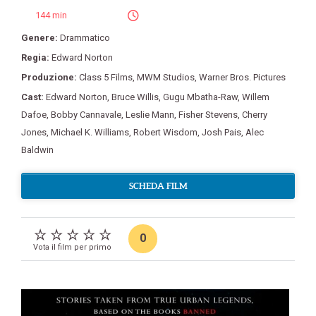
144 min
Genere:
Drammatico
Regia:
Edward Norton
Produzione:
Class 5 Films
,
MWM Studios
,
Warner Bros. Pictures
Cast:
Edward Norton
,
Bruce Willis
,
Gugu Mbatha-Raw
,
Willem
Dafoe
,
Bobby Cannavale
,
Leslie Mann
,
Fisher Stevens
,
Cherry
Jones
,
Michael K. Williams
,
Robert Wisdom
,
Josh Pais
,
Alec
Baldwin
SCHEDA FILM
0
Vota il film per primo