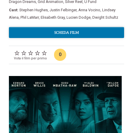
Dragon Dreams
,
Grid Animation
,
Silver Reel
,
U Fund
Cast:
Stephen Hughes
,
Justin Felbinger
,
Anna Vocino
,
Lindsey
Alena
,
Phil LaMarr
,
Elisabeth Gray
,
Lucien Dodge
,
Dwight Schultz
SCHEDA FILM
0
Vota il film per primo