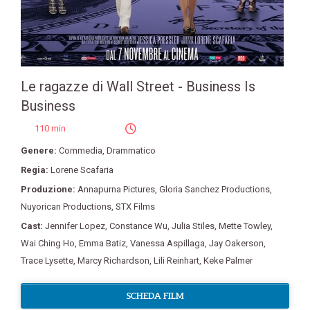
Le ragazze di Wall Street - Business Is
Business
110 min
Genere:
Commedia
,
Drammatico
Regia:
Lorene Scafaria
Produzione:
Annapurna Pictures
,
Gloria Sanchez Productions
,
Nuyorican Productions
,
STX Films
Cast:
Jennifer Lopez
,
Constance Wu
,
Julia Stiles
,
Mette Towley
,
Wai Ching Ho
,
Emma Batiz
,
Vanessa Aspillaga
,
Jay Oakerson
,
Trace Lysette
,
Marcy Richardson
,
Lili Reinhart
,
Keke Palmer
SCHEDA FILM