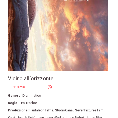
Vicino all´orizzonte
110 min
Genere:
Drammatico
Regia:
Tim Trachte
Produzione:
Pantaleon Films
,
StudioCanal
,
SevenPictures Film
Cast:
Jannik Schümann
,
Luna Wedler
,
Luise Befort
,
Jamie Bick