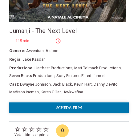
Jumanji - The Next Level
115 min
Genere:
Avventura
,
Azione
Regia:
Jake Kasdan
Produzione:
Hartbeat Productions
,
Matt Tolmach Productions
,
Seven Bucks Productions
,
Sony Pictures Entertainment
Cast:
Dwayne Johnson
,
Jack Black
,
Kevin Hart
,
Danny DeVito
,
Madison Iseman
,
Karen Gillan
,
Awkwafina
SCHEDA FILM
0
Vota il film per primo