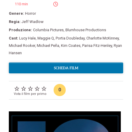
110 min
Genere:
Horror
Regia:
Jeff Wadlow
Produzione:
Columbia Pictures
,
Blumhouse Productions
Cast:
Lucy Hale
,
Maggie Q
,
Portia Doubleday
,
Charlotte McKinney
,
Michael Rooker
,
Michael Peña
,
Kim Coates
,
Parisa Fitz-Henley
,
Ryan
Hansen
SCHEDA FILM
0
Vota il film per primo