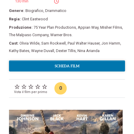
130 min
Genere:
Biografico
,
Drammatico
Regia:
Clint Eastwood
Produzione:
75 Year Plan Productions
,
Appian Way
,
Misher Films
,
The Malpaso Company
,
Warner Bros.
Cast:
Olivia Wilde
,
Sam Rockwell
,
Paul Walter Hauser
,
Jon Hamm
,
Kathy Bates
,
Wayne Duvall
,
Dexter Tillis
,
Nina Arianda
SCHEDA FILM
0
Vota il film per primo