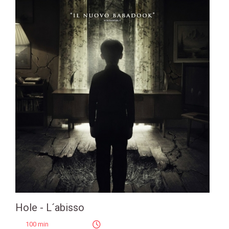
Hole - L´abisso
100 min