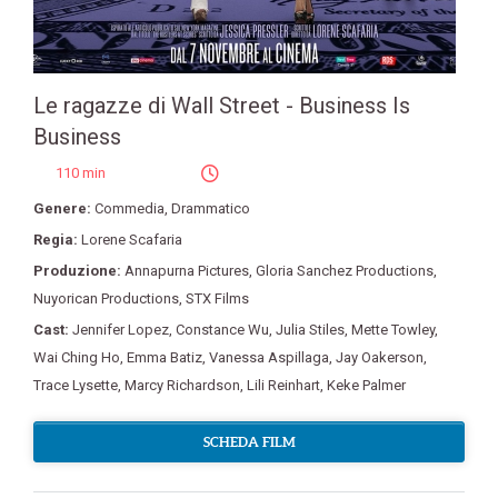
Le ragazze di Wall Street - Business Is
Business
110 min
Genere:
Commedia
,
Drammatico
Regia:
Lorene Scafaria
Produzione:
Annapurna Pictures
,
Gloria Sanchez Productions
,
Nuyorican Productions
,
STX Films
Cast:
Jennifer Lopez
,
Constance Wu
,
Julia Stiles
,
Mette Towley
,
Wai Ching Ho
,
Emma Batiz
,
Vanessa Aspillaga
,
Jay Oakerson
,
Trace Lysette
,
Marcy Richardson
,
Lili Reinhart
,
Keke Palmer
SCHEDA FILM