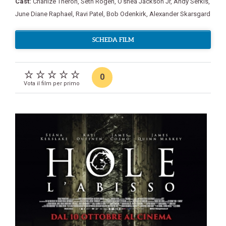
Cast:
Charlize Theron
,
Seth Rogen
,
O’shea Jackson Jr
,
Andy Serkis
,
June Diane Raphael
,
Ravi Patel
,
Bob Odenkirk
,
Alexander Skarsgard
SCHEDA FILM
0
Vota il film per primo