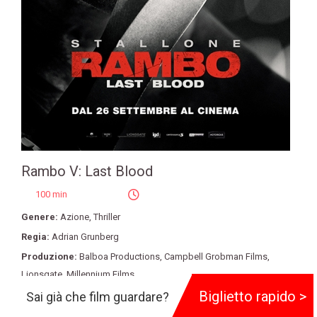
Rambo V: Last Blood
100 min
Genere:
Azione
,
Thriller
Regia:
Adrian Grunberg
Produzione:
Balboa Productions
,
Campbell Grobman Films
,
Lionsgate
,
Millennium Films
Biglietto rapido >
Cast:
Sylvester Stallone
,
Paz Vega
,
Sheila Shah
,
Yvette Monreal
,
Sai già che film guardare?
Louis Mandylor
,
Óscar Jaenada
,
Díana Bermudez
,
Joaquín Cosio
,