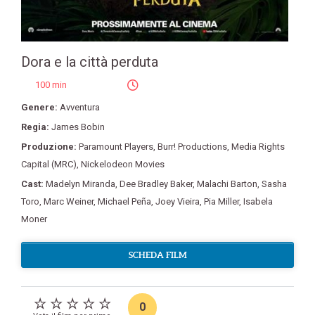
Dora e la città perduta
100 min
Genere:
Avventura
Regia:
James Bobin
Produzione:
Paramount Players
,
Burr! Productions
,
Media Rights
Capital (MRC)
,
Nickelodeon Movies
Cast:
Madelyn Miranda
,
Dee Bradley Baker
,
Malachi Barton
,
Sasha
Toro
,
Marc Weiner
,
Michael Peña
,
Joey Vieira
,
Pia Miller
,
Isabela
Moner
SCHEDA FILM
0