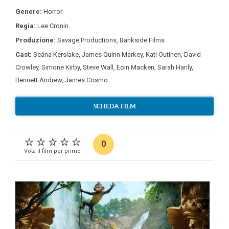
Genere:
Horror
Regia:
Lee Cronin
Produzione:
Savage Productions
,
Bankside Films
Cast:
Seána Kerslake
,
James Quinn Markey
,
Kati Outinen
,
David
Crowley
,
Simone Kirby
,
Steve Wall
,
Eoin Macken
,
Sarah Hanly
,
Bennett Andrew
,
James Cosmo
SCHEDA FILM
0
Vota il film per primo