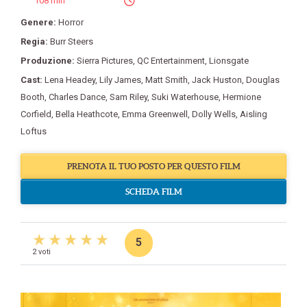
108 min
Genere:
Horror
Regia:
Burr Steers
Produzione:
Sierra Pictures
,
QC Entertainment
,
Lionsgate
Cast:
Lena Headey
,
Lily James
,
Matt Smith
,
Jack Huston
,
Douglas
Booth
,
Charles Dance
,
Sam Riley
,
Suki Waterhouse
,
Hermione
Corfield
,
Bella Heathcote
,
Emma Greenwell
,
Dolly Wells
,
Aisling
Loftus
PRENOTA IL TUO POSTO PER QUESTO FILM
SCHEDA FILM
5
2 voti