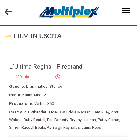
FILM IN USCITA
L´Ultima Regina - Firebrand
120 min
Genere:
Drammatico
,
Storico
Regia:
Karim Aïnouz
Produzione:
Vertice 360
Cast:
Alicia Vikander
,
Jude Law
,
Eddie Marsan
,
Sam Riley
,
Amr
Waked
,
Ruby Bentall
,
Erin Doherty
,
Bryony Hannah
,
Patsy Ferran
,
Simon Russell Beale
,
Ashleigh Reynolds
,
Junia Rees