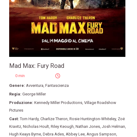
Mad Max: Fury Road
0 min
Genere:
Avventura
,
Fantascienza
Regia:
George Miller
Produzione:
Kennedy Miller Productions
,
Village Roadshow
Pictures
Cast:
Tom Hardy
,
Charlize Theron
,
Rosie Huntington-Whiteley
,
Zoë
Kravitz
,
Nicholas Hoult
,
Riley Keough
,
Nathan Jones
,
Josh Helman
,
Hugh Keays Byrne
,
Debra Ades
,
Abbey Lee
,
Angus Sampson
,