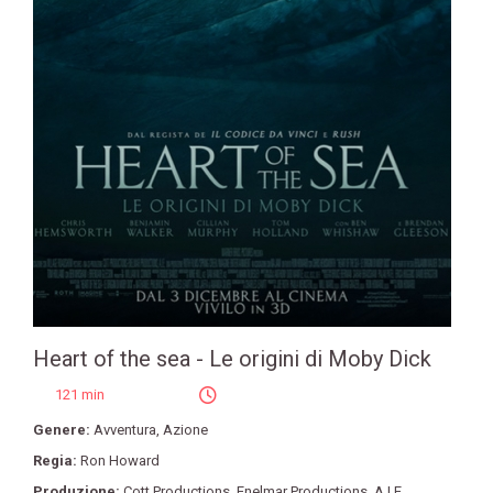
Heart of the sea - Le origini di Moby Dick
121 min
Genere:
Avventura
,
Azione
Regia:
Ron Howard
Produzione:
Cott Productions
,
Enelmar Productions
,
A.I.E.
,