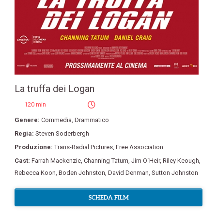
La truffa dei Logan
120 min
Genere:
Commedia
,
Drammatico
Regia:
Steven Soderbergh
Produzione:
Trans-Radial Pictures
,
Free Association
Cast:
Farrah Mackenzie
,
Channing Tatum
,
Jim O´Heir
,
Riley Keough
,
Rebecca Koon
,
Boden Johnston
,
David Denman
,
Sutton Johnston
SCHEDA FILM