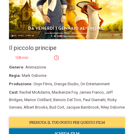
Il piccolo principe
108 min
Genere:
Animazione
Regia:
Mark Osborne
Produzione:
Onyx Films
,
Orange Studio
,
On Entertainment
Cast:
Rachel McAdams
,
Mackenzie Foy
,
James Franco
,
Jeff
Bridges
,
Marion Cotillard
,
Benicio Del Toro
,
Paul Giamatti
,
Ricky
Gervais
,
Albert Brooks
,
Bud Cort
,
Jacquie Barnbrook
,
Riley Osborne
PRENOTA IL TUO POSTO PER QUESTO FILM
SCHEDA FILM