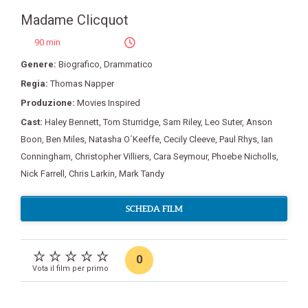
Madame Clicquot
90 min
Genere:
Biografico
,
Drammatico
Regia:
Thomas Napper
Produzione:
Movies Inspired
Cast:
Haley Bennett
,
Tom Sturridge
,
Sam Riley
,
Leo Suter
,
Anson
Boon
,
Ben Miles
,
Natasha O´Keeffe
,
Cecily Cleeve
,
Paul Rhys
,
Ian
Conningham
,
Christopher Villiers
,
Cara Seymour
,
Phoebe Nicholls
,
Nick Farrell
,
Chris Larkin
,
Mark Tandy
SCHEDA FILM
0
Vota il film per primo