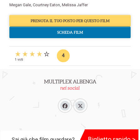
Megan Gale
,
Courtney Eaton
,
Melissa Jaffer
PRENOTA IL TUO POSTO PER QUESTO FILM
SCHEDA FILM
4
1 voti
MULTIPLEX ALBENGA
nei social
Biglietto rapido >
Sai già che film guardare?