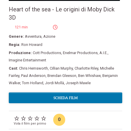
Heart of the sea - Le origini di Moby Dick
3D
121 min
Genere:
Avventura
,
Azione
Regia:
Ron Howard
Produzione:
Cott Productions
,
Enelmar Productions
,
A.I.E.
,
Imagine Entertainment
Cast:
Chris Hemsworth
,
Cillian Murphy
,
Charlotte Riley
,
Michelle
Fairley
,
Paul Anderson
,
Brendan Gleeson
,
Ben Whishaw
,
Benjamin
Walker
,
Tom Holland
,
Jordi Mollà
,
Joseph Mawle
SCHEDA FILM
0
Vota il film per primo