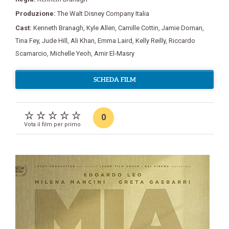
Produzione:
The Walt Disney Company Italia
Cast:
Kenneth Branagh
,
Kyle Allen
,
Camille Cottin
,
Jamie Dornan
,
Tina Fey
,
Jude Hill
,
Ali Khan
,
Emma Laird
,
Kelly Reilly
,
Riccardo
Scamarcio
,
Michelle Yeoh
,
Amir El-Masry
SCHEDA FILM
0
Vota il film per primo