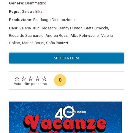
Genere:
Drammatico
Regia:
Ginevra Elkann
Produzione:
Fandango Distribuzione
Cast:
Valeria Bruni Tedeschi
,
Danny Huston
,
Greta Scacchi
,
Riccardo Scamarcio
,
Andrea Rossi
,
Alba Rohrwacher
,
Valeria
Golino
,
Marisa Borini
,
Sofia Panizzi
SCHEDA FILM
0
Vota il film per primo