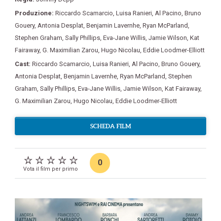
Produzione:
Riccardo Scamarcio
,
Luisa Ranieri
,
Al Pacino
,
Bruno
Gouery
,
Antonia Desplat
,
Benjamin Lavernhe
,
Ryan McParland
,
Stephen Graham
,
Sally Phillips
,
Eva-Jane Willis
,
Jamie Wilson
,
Kat
Fairaway
,
G. Maximilian Zarou
,
Hugo Nicolau
,
Eddie Loodmer-Elliott
Cast:
Riccardo Scamarcio
,
Luisa Ranieri
,
Al Pacino
,
Bruno Gouery
,
Antonia Desplat
,
Benjamin Lavernhe
,
Ryan McParland
,
Stephen
Graham
,
Sally Phillips
,
Eva-Jane Willis
,
Jamie Wilson
,
Kat Fairaway
,
G. Maximilian Zarou
,
Hugo Nicolau
,
Eddie Loodmer-Elliott
SCHEDA FILM
0
Vota il film per primo