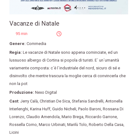
Vacanze di Natale
95 min
Genere:
Commedia
Regia:
Le vacanze di Natale sono appena cominciate
,
ed un
lussuoso albergo di Cortina si popola di turisti. E´ un´umanità
variamente composta: c´è l´industriale del nord
,
sicuro di sé e
disinvolto che mentre trascura la moglie cerca di convincerla che
non la pot
Produzione:
Nexo Digital
Cast:
Jerry Calà
,
Christian De Sica
,
Stefania Sandrelli
,
Antonella
Interlenghi
,
Karina Huff
,
Guido Nicheli
,
Paolo Baroni
,
Rossana Di
Lorenzo
,
Claudio Amendola
,
Mario Brega
,
Riccardo Garrone
,
Rossella Como
,
Marco Urbinati
,
Marilù Tolo
,
Roberto Della Casa
,
Licini