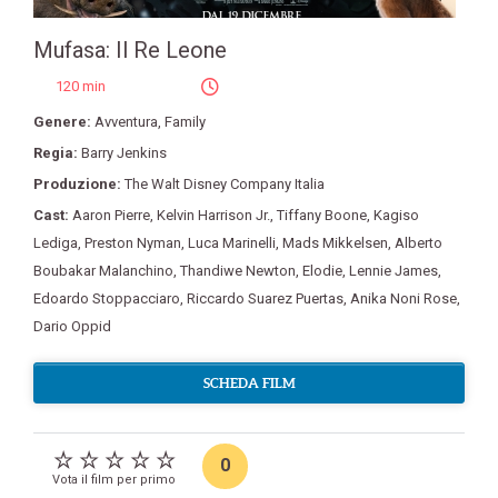
Mufasa: Il Re Leone
120 min
Genere:
Avventura
,
Family
Regia:
Barry Jenkins
Produzione:
The Walt Disney Company Italia
Cast:
Aaron Pierre
,
Kelvin Harrison Jr.
,
Tiffany Boone
,
Kagiso
Lediga
,
Preston Nyman
,
Luca Marinelli
,
Mads Mikkelsen
,
Alberto
Boubakar Malanchino
,
Thandiwe Newton
,
Elodie
,
Lennie James
,
Edoardo Stoppacciaro
,
Riccardo Suarez Puertas
,
Anika Noni Rose
,
Dario Oppid
SCHEDA FILM
0
Vota il film per primo