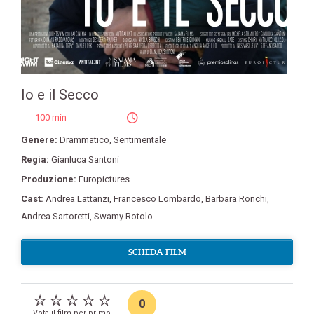
Io e il Secco
100 min
Genere:
Drammatico
,
Sentimentale
Regia:
Gianluca Santoni
Produzione:
Europictures
Cast:
Andrea Lattanzi
,
Francesco Lombardo
,
Barbara Ronchi
,
Andrea Sartoretti
,
Swamy Rotolo
SCHEDA FILM
0
Vota il film per primo