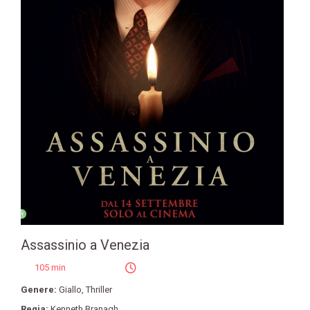
Assassinio a Venezia
105 min
Genere:
Giallo
,
Thriller
Regia:
Kenneth Branagh