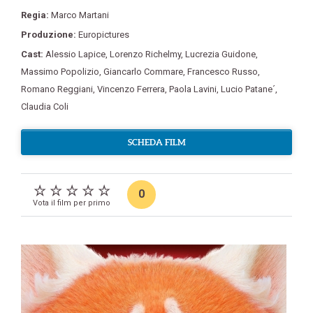
Regia:
Marco Martani
Produzione:
Europictures
Cast:
Alessio Lapice
,
Lorenzo Richelmy
,
Lucrezia Guidone
,
Massimo Popolizio
,
Giancarlo Commare
,
Francesco Russo
,
Romano Reggiani
,
Vincenzo Ferrera
,
Paola Lavini
,
Lucio Patane´
,
Claudia Coli
SCHEDA FILM
0
Vota il film per primo