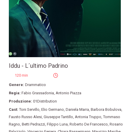
Iddu - L´ultimo Padrino
120 min
Genere:
Drammatico
Regia:
Fabio Grassadonia
,
Antonio Piazza
Produzione:
01Distribution
Cast:
Toni Servillo
,
Elio Germano
,
Daniela Marra
,
Barbora Bobulova
,
Fausto Russo Alesi
,
Giuseppe Tantillo
,
Antonia Truppo
,
Tommaso
Ragno
,
Betti Pedrazzi
,
Filippo Luna
,
Roberto De Francesco
,
Rosario
Palazzolo
,
Vincenzo Ferrera
,
Chiara Bassermann
,
Maurizio Marche