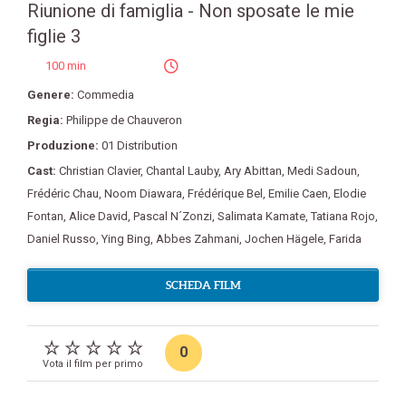
Riunione di famiglia - Non sposate le mie
figlie 3
100 min
Genere:
Commedia
Regia:
Philippe de Chauveron
Produzione:
01 Distribution
Cast:
Christian Clavier
,
Chantal Lauby
,
Ary Abittan
,
Medi Sadoun
,
Frédéric Chau
,
Noom Diawara
,
Frédérique Bel
,
Emilie Caen
,
Elodie
Fontan
,
Alice David
,
Pascal N´Zonzi
,
Salimata Kamate
,
Tatiana Rojo
,
Daniel Russo
,
Ying Bing
,
Abbes Zahmani
,
Jochen Hägele
,
Farida
SCHEDA FILM
0
Vota il film per primo