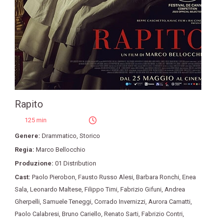
Rapito
125 min
Genere:
Drammatico
,
Storico
Regia:
Marco Bellocchio
Produzione:
01 Distribution
Cast:
Paolo Pierobon
,
Fausto Russo Alesi
,
Barbara Ronchi
,
Enea
Sala
,
Leonardo Maltese
,
Filippo Timi
,
Fabrizio Gifuni
,
Andrea
Gherpelli
,
Samuele Teneggi
,
Corrado Invernizzi
,
Aurora Camatti
,
Paolo Calabresi
,
Bruno Cariello
,
Renato Sarti
,
Fabrizio Contri
,