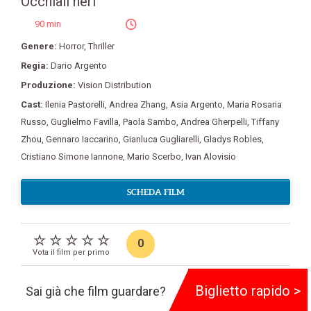
Occhiali neri
90 min
Genere:
Horror
,
Thriller
Regia:
Dario Argento
Produzione:
Vision Distribution
Cast:
Ilenia Pastorelli
,
Andrea Zhang
,
Asia Argento
,
Maria Rosaria
Russo
,
Guglielmo Favilla
,
Paola Sambo
,
Andrea Gherpelli
,
Tiffany
Zhou
,
Gennaro Iaccarino
,
Gianluca Gugliarelli
,
Gladys Robles
,
Cristiano Simone Iannone
,
Mario Scerbo
,
Ivan Alovisio
SCHEDA FILM
0
Vota il film per primo
Biglietto rapido >
Sai già che film guardare?