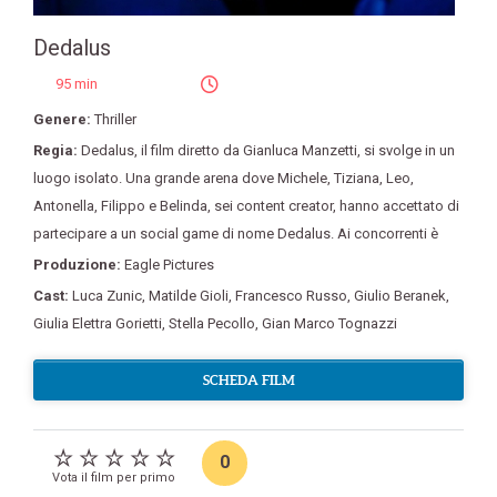
Dedalus
95 min
Genere:
Thriller
Regia:
Dedalus
,
il film diretto da Gianluca Manzetti
,
si svolge in un
luogo isolato. Una grande arena dove Michele
,
Tiziana
,
Leo
,
Antonella
,
Filippo e Belinda
,
sei content creator
,
hanno accettato di
partecipare a un social game di nome Dedalus. Ai concorrenti è
Produzione:
Eagle Pictures
Cast:
Luca Zunic
,
Matilde Gioli
,
Francesco Russo
,
Giulio Beranek
,
Giulia Elettra Gorietti
,
Stella Pecollo
,
Gian Marco Tognazzi
SCHEDA FILM
0
Vota il film per primo