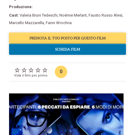
Produzione:
Cast:
Valeria Bruni Tedeschi
,
Noémie Merlant
,
Fausto Russo Alesi
,
Marcello Mazzarella
,
Fanni Wrochna
PRENOTA IL TUO POSTO PER QUESTO FILM
SCHEDA FILM
0
Vota il film per primo