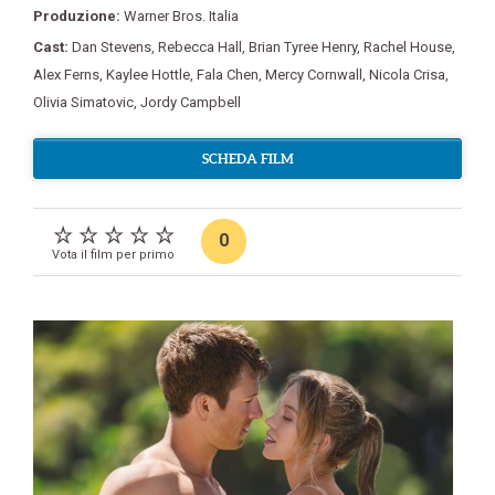
Produzione:
Warner Bros. Italia
Cast:
Dan Stevens
,
Rebecca Hall
,
Brian Tyree Henry
,
Rachel House
,
Alex Ferns
,
Kaylee Hottle
,
Fala Chen
,
Mercy Cornwall
,
Nicola Crisa
,
Olivia Simatovic
,
Jordy Campbell
SCHEDA FILM
0
Vota il film per primo