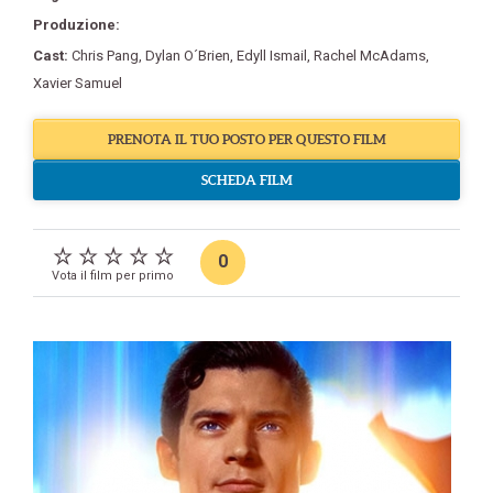
Produzione:
Cast:
Chris Pang
,
Dylan O´Brien
,
Edyll Ismail
,
Rachel McAdams
,
Xavier Samuel
PRENOTA IL TUO POSTO PER QUESTO FILM
SCHEDA FILM
0
Vota il film per primo