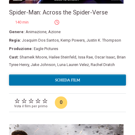
Spider-Man: Across the Spider-Verse
140 min
Genere:
Animazione
,
Azione
Regia:
Joaquim Dos Santos
,
Kemp Powers
,
Justin K. Thompson
Produzione:
Eagle Pictures
Cast:
Shameik Moore
,
Hailee Steinfeld
,
Issa Rae
,
Oscar Isaac
,
Brian
Tyree Henry
,
Jake Johnson
,
Luna Lauren Velez
,
Rachel Dratch
SCHEDA FILM
0
Vota il film per primo