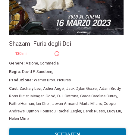
Shazam! Furia degli Dei
130 min
Genere:
Azione
,
Commedia
Regia:
David F. Sandberg
Produzione:
Warner Bros. Pictures
Cast:
Zachary Levi
,
Asher Angel
,
Jack Dylan Grazer
,
Adam Brody
,
Ross Butler
,
Meagan Good
,
D.J. Cotrona
,
Grace Caroline Currey
,
Faithe Herman
,
Ian Chen
,
Jovan Armand
,
Marta Milans
,
Cooper
Andrews
,
Djimon Hounsou
,
Rachel Zegler
,
Derek Russo
,
Lucy Liu
,
Helen Mirre
SCHEDA FILM