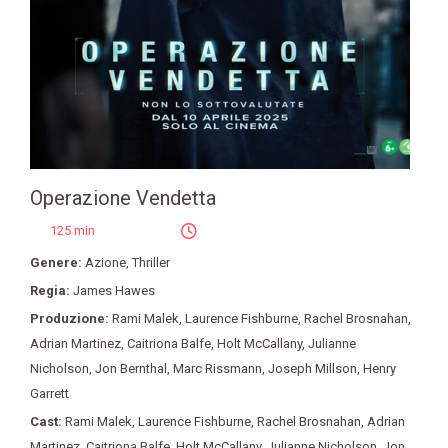
Operazione Vendetta
125 min
Genere:
Azione
,
Thriller
Regia:
James Hawes
Produzione:
Rami Malek
,
Laurence Fishburne
,
Rachel Brosnahan
,
Adrian Martinez
,
Caitriona Balfe
,
Holt McCallany
,
Julianne
Nicholson
,
Jon Bernthal
,
Marc Rissmann
,
Joseph Millson
,
Henry
Garrett
Cast:
Rami Malek
,
Laurence Fishburne
,
Rachel Brosnahan
,
Adrian
Martinez
,
Caitriona Balfe
,
Holt McCallany
,
Julianne Nicholson
,
Jon