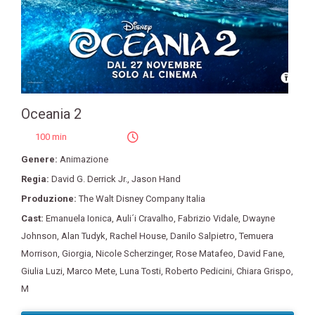
Oceania 2
100 min
Genere:
Animazione
Regia:
David G. Derrick Jr.
,
Jason Hand
Produzione:
The Walt Disney Company Italia
Cast:
Emanuela Ionica
,
Auli´i Cravalho
,
Fabrizio Vidale
,
Dwayne
Johnson
,
Alan Tudyk
,
Rachel House
,
Danilo Salpietro
,
Temuera
Morrison
,
Giorgia
,
Nicole Scherzinger
,
Rose Matafeo
,
David Fane
,
Giulia Luzi
,
Marco Mete
,
Luna Tosti
,
Roberto Pedicini
,
Chiara Grispo
,
M