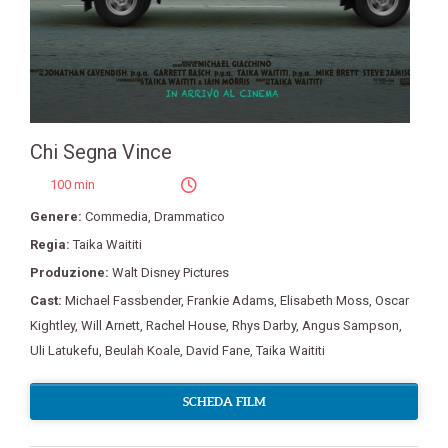
Chi Segna Vince
100 min
Genere:
Commedia
,
Drammatico
Regia:
Taika Waititi
Produzione:
Walt Disney Pictures
Cast:
Michael Fassbender
,
Frankie Adams
,
Elisabeth Moss
,
Oscar
Kightley
,
Will Arnett
,
Rachel House
,
Rhys Darby
,
Angus Sampson
,
Uli Latukefu
,
Beulah Koale
,
David Fane
,
Taika Waititi
SCHEDA FILM