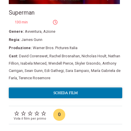
Superman
130 min
Genere:
Avventura
,
Azione
Regia:
James Gunn
Produzione:
Warner Bros. Pictures Italia
Cast:
David Corenswet
,
Rachel Brosnahan
,
Nicholas Hoult
,
Nathan
Fillion
,
Isabela Merced
,
Wendell Pierce
,
Skyler Gisondo
,
Anthony
Carrigan
,
Sean Gunn
,
Edi Gathegi
,
Sara Sampaio
,
María Gabriela de
Faría
,
Terence Rosemore
SCHEDA FILM
0
Vota il film per primo