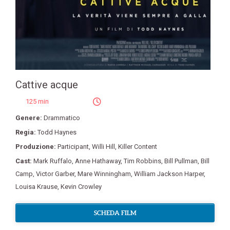
Cattive acque
125 min
Genere:
Drammatico
Regia:
Todd Haynes
Produzione:
Participant
,
Willi Hill
,
Killer Content
Cast:
Mark Ruffalo
,
Anne Hathaway
,
Tim Robbins
,
Bill Pullman
,
Bill
Camp
,
Victor Garber
,
Mare Winningham
,
William Jackson Harper
,
Louisa Krause
,
Kevin Crowley
SCHEDA FILM