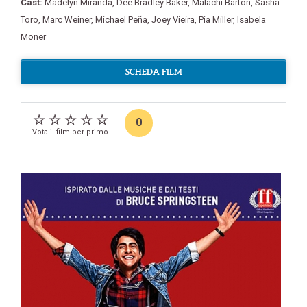
Cast:
Madelyn Miranda
,
Dee Bradley Baker
,
Malachi Barton
,
Sasha
Toro
,
Marc Weiner
,
Michael Peña
,
Joey Vieira
,
Pia Miller
,
Isabela
Moner
SCHEDA FILM
0
Vota il film per primo