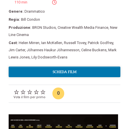
110 min
Genere:
Drammatico
Regia:
Bill Condon
Produzione:
BRON Studios
,
Creative Wealth Media Finance
,
New
Line Cinema
Cast:
Helen Mirren
,
Ian McKellen
,
Russell Tovey
,
Patrick Godfrey
,
Jim Carter
,
Jóhannes Haukur Jóhannesson
,
Celine Buckens
,
Mark
Lewis Jones
,
Lily Dodsworth-Evans
SCHEDA FILM
0
Vota il film per primo