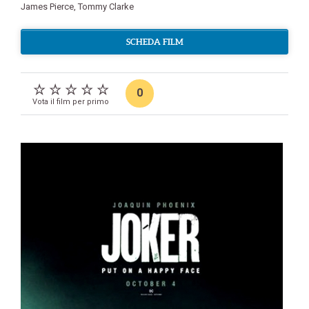
James Pierce
,
Tommy Clarke
SCHEDA FILM
0
Vota il film per primo