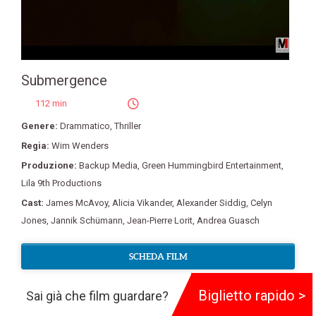
Submergence
112 min
Genere:
Drammatico
,
Thriller
Regia:
Wim Wenders
Produzione:
Backup Media
,
Green Hummingbird Entertainment
,
Lila 9th Productions
Cast:
James McAvoy
,
Alicia Vikander
,
Alexander Siddig
,
Celyn
Jones
,
Jannik Schümann
,
Jean-Pierre Lorit
,
Andrea Guasch
SCHEDA FILM
Biglietto rapido >
Sai già che film guardare?
0