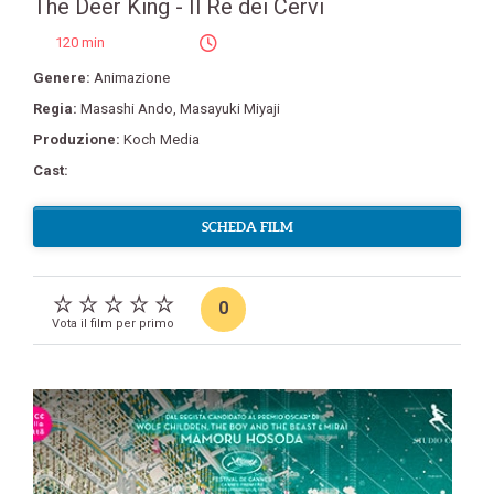
The Deer King - Il Re dei Cervi
120 min
Genere:
Animazione
Regia:
Masashi Ando
,
Masayuki Miyaji
Produzione:
Koch Media
Cast:
SCHEDA FILM
0
Vota il film per primo