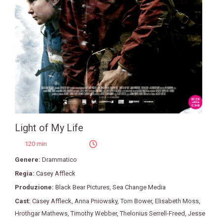
Light of My Life
120 min
Genere:
Drammatico
Regia:
Casey Affleck
Produzione:
Black Bear Pictures
,
Sea Change Media
Cast:
Casey Affleck
,
Anna Pniowsky
,
Tom Bower
,
Elisabeth Moss
,
Hrothgar Mathews
,
Timothy Webber
,
Thelonius Serrell-Freed
,
Jesse