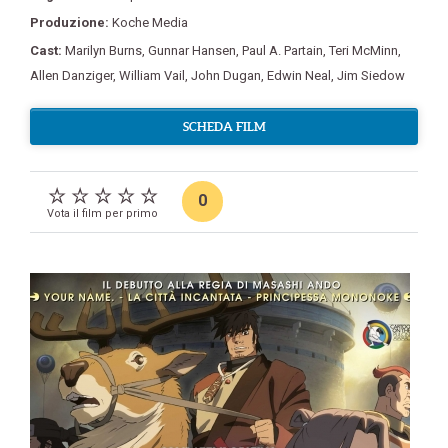
Produzione:
Koche Media
Cast:
Marilyn Burns
,
Gunnar Hansen
,
Paul A. Partain
,
Teri McMinn
,
Allen Danziger
,
William Vail
,
John Dugan
,
Edwin Neal
,
Jim Siedow
SCHEDA FILM
0
Vota il film per primo