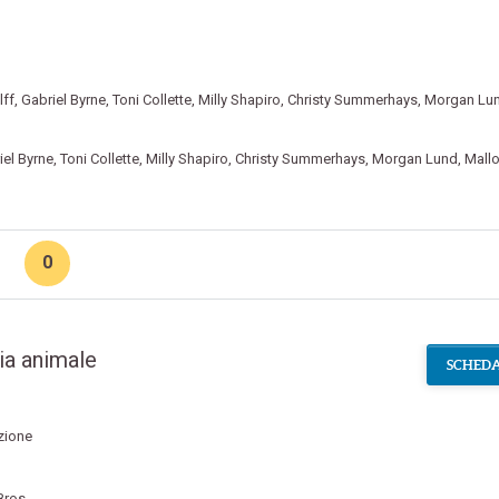
lff
,
Gabriel Byrne
,
Toni Collette
,
Milly Shapiro
,
Christy Summerhays
,
Morgan Lu
iel Byrne
,
Toni Collette
,
Milly Shapiro
,
Christy Summerhays
,
Morgan Lund
,
Mallo
0
ia animale
SCHEDA
zione
Bros.