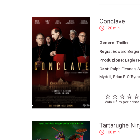
Conclave
120 min
Genere:
Thriller
Regia:
Edward Berger
Produzione:
Eagle Pi
Cast:
Ralph Fiennes
,
S
Mydell
,
Brian F. O´Byrn
Vota il film per primo
Tartarughe Nin
100 min