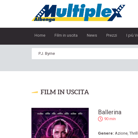
Home
Film in uscita
News
Prezzi
I più V
FILM IN USCITA
Ballerina
90 min
Genere:
Azione
,
Thril