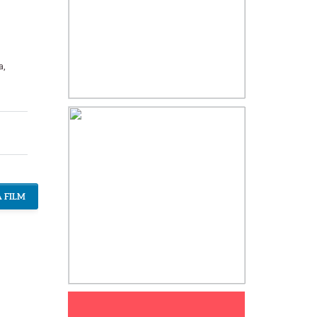
a
,
 FILM