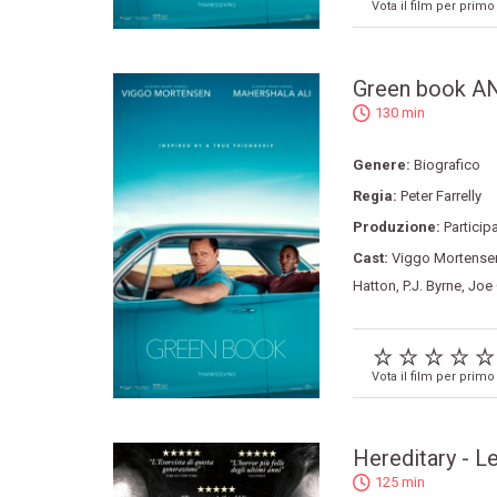
Vota il film per primo
Green book 
130 min
Genere:
Biografico
Regia:
Peter Farrelly
Produzione:
Particip
Cast:
Viggo Mortense
Hatton
,
P.J. Byrne
,
Joe 
Vota il film per primo
Hereditary - Le
125 min