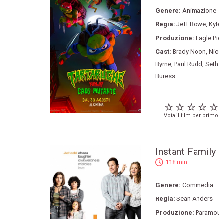
Genere:
Animazione
Regia:
Jeff Rowe
,
Kyl
Produzione:
Eagle Pi
Cast:
Brady Noon
,
Nic
Byrne
,
Paul Rudd
,
Seth
Buress
Vota il film per primo
Instant Family
118 min
Genere:
Commedia
Regia:
Sean Anders
Produzione:
Paramou