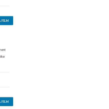
 FILM
ment
ike
 FILM