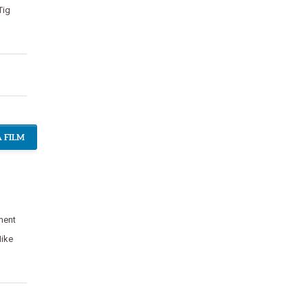
Tig
 FILM
ment
ike