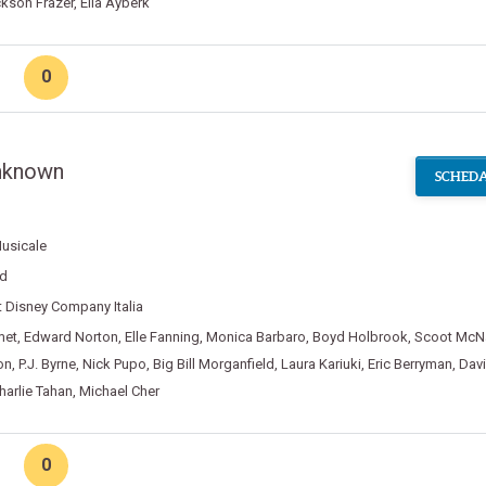
kson Frazer
,
Ella Ayberk
0
nknown
SCHEDA
usicale
d
 Disney Company Italia
met
,
Edward Norton
,
Elle Fanning
,
Monica Barbaro
,
Boyd Holbrook
,
Scoot McNa
on
,
P.J. Byrne
,
Nick Pupo
,
Big Bill Morganfield
,
Laura Kariuki
,
Eric Berryman
,
Davi
harlie Tahan
,
Michael Cher
0