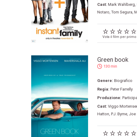
Cast:
Mark Wahlberg
,
Notaro
,
Tom Segura
,
M
Vota il film per primo
Green book
130 min
Genere:
Biografico
Regia:
Peter Farrelly
Produzione:
Particip
Cast:
Viggo Mortense
Hatton
,
P.J. Byrne
,
Joe 