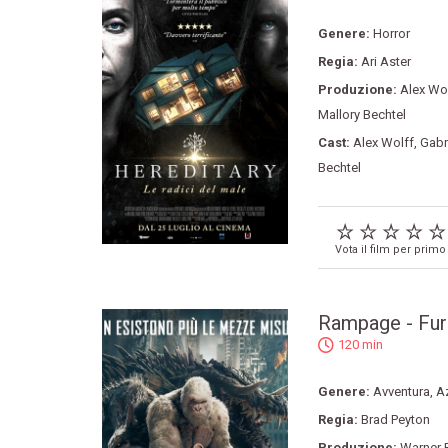
Genere:
Horror
Regia:
Ari Aster
Produzione:
Alex Wo
Mallory Bechtel
Cast:
Alex Wolff
,
Gabr
Bechtel
Vota il film per primo
Rampage - Fur
120 min
Genere:
Avventura
,
A
Regia:
Brad Peyton
Produzione:
Warner 