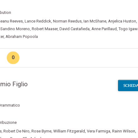
ibution
eanu Reeves
,
Lance Reddick
,
Norman Reedus
,
Ian McShane
,
Anjelica Huston
,
a Sandino Moreno
,
Robert Maaser
,
David Castañeda
,
Anne Parillaud
,
Togo Igaw
er
,
Abraham Popoola
0
 mio Figlio
SCHEDA
Drammatico
ribuzione
e
,
Robert De Niro
,
Rose Byrne
,
William Fitzgerald
,
Vera Farmiga
,
Rainn Wilson
,