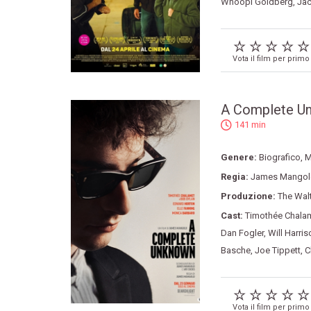
Whoopi Goldberg
,
Jac
Vota il film per primo
A Complete U
141 min
Genere:
Biografico
,
M
Regia:
James Mangol
Produzione:
The Walt
Cast:
Timothée Chala
Dan Fogler
,
Will Harris
Basche
,
Joe Tippett
,
C
Vota il film per primo