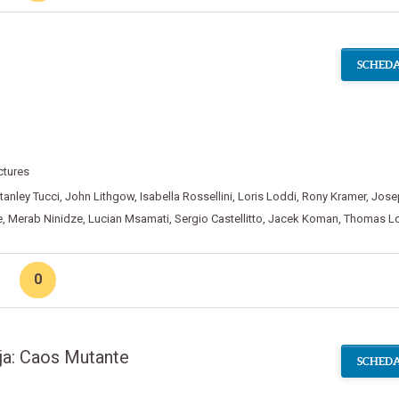
SCHEDA
ctures
tanley Tucci
,
John Lithgow
,
Isabella Rossellini
,
Loris Loddi
,
Rony Kramer
,
Jose
e
,
Merab Ninidze
,
Lucian Msamati
,
Sergio Castellitto
,
Jacek Koman
,
Thomas Lo
0
ja: Caos Mutante
SCHEDA