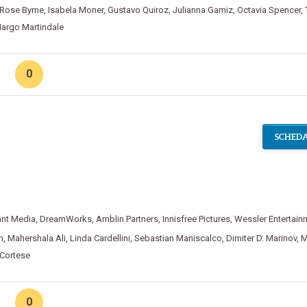
Rose Byrne
,
Isabela Moner
,
Gustavo Quiroz
,
Julianna Gamiz
,
Octavia Spencer
,
argo Martindale
0
SCHEDA
ant Media
,
DreamWorks
,
Amblin Partners
,
Innisfree Pictures
,
Wessler Entertain
n
,
Mahershala Ali
,
Linda Cardellini
,
Sebastian Maniscalco
,
Dimiter D. Marinov
,
M
Cortese
0