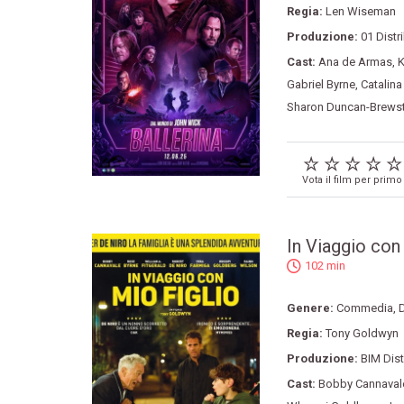
Regia:
Len Wiseman
Produzione:
01 Distr
Cast:
Ana de Armas
,
K
Gabriel Byrne
,
Catalin
Sharon Duncan-Brewst
Vota il film per primo
In Viaggio con
102 min
Genere:
Commedia
,
Regia:
Tony Goldwyn
Produzione:
BIM Dist
Cast:
Bobby Cannaval