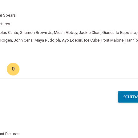
er Spears
ctures
olas Cantu
,
Shamon Brown Jr.
,
Micah Abbey
,
Jackie Chan
,
Giancarlo Esposito
,
 Rogen
,
John Cena
,
Maya Rudolph
,
Ayo Edebiri
,
Ice Cube
,
Post Malone
,
Hannib
0
SCHEDA
nt Pictures