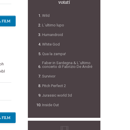
votati
Wild
 FILM
L´ultimo lupo
Humandroid
White God
Qua la zampa!
Faber in Sardegna & L´ultimo
ph
concerto di Fabrizio De André
ibl
Survivor
Pitch Perfect 2
Jurassic world 3d
Inside Out
 FILM