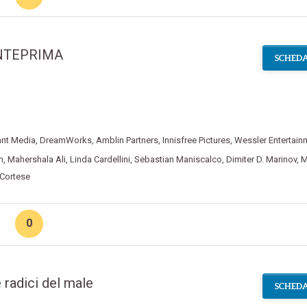
ANTEPRIMA
SCHEDA
ant Media
,
DreamWorks
,
Amblin Partners
,
Innisfree Pictures
,
Wessler Entertain
n
,
Mahershala Ali
,
Linda Cardellini
,
Sebastian Maniscalco
,
Dimiter D. Marinov
,
M
Cortese
0
 radici del male
SCHEDA