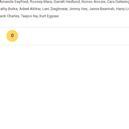
Amanda Seyfried
,
Rooney Mara
,
Garrett Hedlund
,
Nonso Anozie
,
Cara Delevin
athy Burke
,
Adeel Akhtar
,
Leni Zieglmeier
,
Jimmy Vee
,
Jamie Beamish
,
Harry Li
ack Charles
,
Taejoo Na
,
Kurt Egyiaw
0