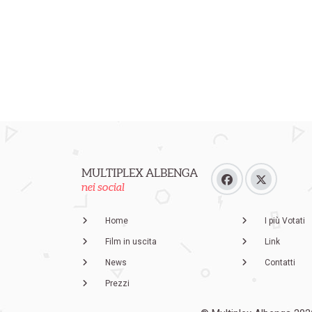
MULTIPLEX ALBENGA
nei social
Home
I più Votati
Film in uscita
Link
News
Contatti
Prezzi