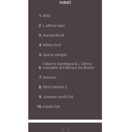
votati
Wild
L´ultimo lupo
Humandroid
White God
Qua la zampa!
Faber in Sardegna & L´ultimo
concerto di Fabrizio De André
Survivor
Pitch Perfect 2
Jurassic world 3d
Inside Out