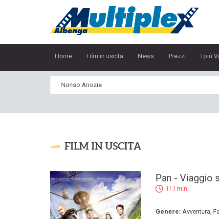
Home
Film in uscita
News
Prezzi
I più V
FILM IN USCITA
Pan - Viaggio s
111 min
Genere:
Avventura
,
F