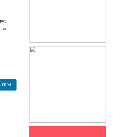
gne
,
ster
 FILM