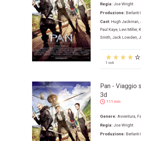
Regia:
Joe Wright
Produzione:
Berlanti
Cast:
Hugh Jackman
,
Paul Kaye
,
Levi Miller
,
K
Smith
,
Jack Lowden
,
J
1 voti
Pan - Viaggio s
3d
111 min
Genere:
Avventura
,
F
Regia:
Joe Wright
Produzione:
Berlanti