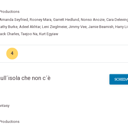
 Productions
Amanda Seyfried
,
Rooney Mara
,
Garrett Hedlund
,
Nonso Anozie
,
Cara Delevin
athy Burke
,
Adeel Akhtar
,
Leni Zieglmeier
,
Jimmy Vee
,
Jamie Beamish
,
Harry Li
ack Charles
,
Taejoo Na
,
Kurt Egyiaw
4
ull´isola che non c´è
SCHEDA
antasy
 Productions