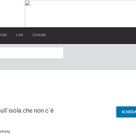
otati
Link
Contatti
ull´isola che non c´è
SCHEDA
antasy