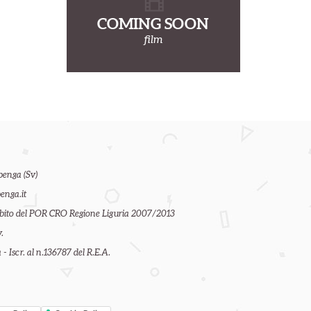
COMING SOON
film
benga (Sv)
enga.it
ambito del POR CRO Regione Liguria 2007/2013
.
- Iscr. al n.136787 del R.E.A.