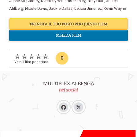
Jesse McCartney
,
Kimberly Williams-Paisley
,
Tony Hale
,
Jesica
Ahlberg
,
Nicole Davis
,
Jackie Dallas
,
Leticia Jimenez
,
Kevin Wayne
PRENOTA IL TUO POSTO PER QUESTO FILM
SCHEDA FILM
0
Vota il film per primo
MULTIPLEX ALBENGA
nei social