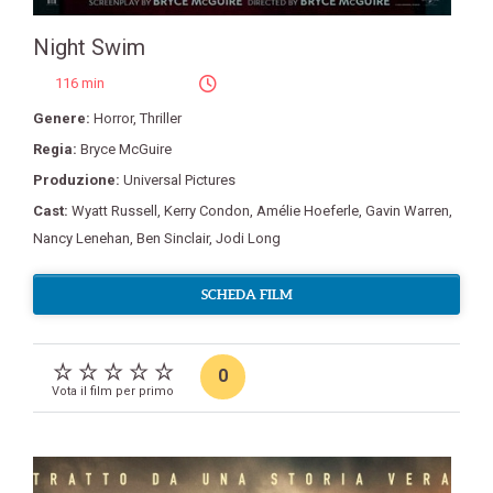
Night Swim
116 min
Genere:
Horror
,
Thriller
Regia:
Bryce McGuire
Produzione:
Universal Pictures
Cast:
Wyatt Russell
,
Kerry Condon
,
Amélie Hoeferle
,
Gavin Warren
,
Nancy Lenehan
,
Ben Sinclair
,
Jodi Long
SCHEDA FILM
0
Vota il film per primo