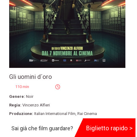
Gli uomini d´oro
110 min
Genere:
Noir
Regia:
Vincenzo Alfieri
Produzione:
Italian International Film
,
Rai Cinema
Cast:
Fabio De Luigi
,
Edoardo Leo
,
Giampaolo Morelli
,
Giuseppe
Biglietto rapido >
Sai già che film guardare?
Ragone
,
Gianmarco Tognazzi
,
Mariela Garriga
,
Matilde Gioli
,
Susy