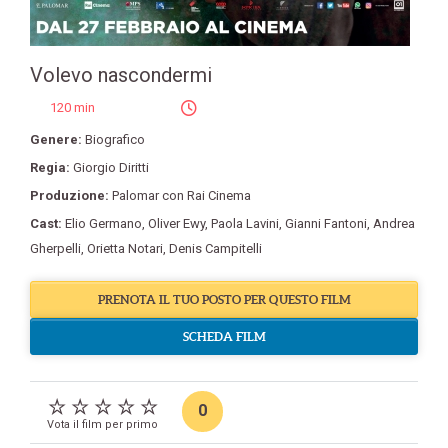
Volevo nascondermi
120 min
Genere:
Biografico
Regia:
Giorgio Diritti
Produzione:
Palomar con Rai Cinema
Cast:
Elio Germano
,
Oliver Ewy
,
Paola Lavini
,
Gianni Fantoni
,
Andrea
Gherpelli
,
Orietta Notari
,
Denis Campitelli
PRENOTA IL TUO POSTO PER QUESTO FILM
SCHEDA FILM
0
Vota il film per primo