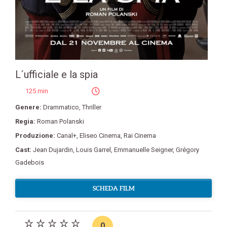
L´ufficiale e la spia
125 min
Genere:
Drammatico
,
Thriller
Regia:
Roman Polanski
Produzione:
Canal+
,
Eliseo Cinema
,
Rai Cinema
Cast:
Jean Dujardin
,
Louis Garrel
,
Emmanuelle Seigner
,
Grégory
Gadebois
SCHEDA FILM
0