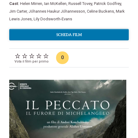
Cast:
Helen Mirren
,
Ian McKellen
,
Russell Tovey
,
Patrick Godfrey
,
Jim Carter
,
Jóhannes Haukur Jóhannesson
,
Celine Buckens
,
Mark
Lewis Jones
,
Lily Dodsworth-Evans
SCHEDA FILM
0
Vota il film per primo