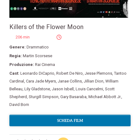
Killers of the Flower Moon
206 min
Genere:
Drammatico
Regia:
Martin Scorsese
Produzione:
Rai Cinema
Cast:
Leonardo DiCaprio
,
Robert De Niro
,
Jesse Plemons
,
Tantoo
Cardinal
,
Cara Jade Myers
,
Janae Collins
,
Jillian Dion
,
William
Belleau
,
Lily Gladstone
,
Jason Isbell
,
Louis Cancelmi
,
Scott
Shepherd
,
Sturgill Simpson
,
Gary Basaraba
,
Michael Abbott Jr.
,
David Born
SCHEDA FILM