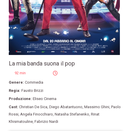
La mia banda suona il pop
92 min
Genere:
Commedia
Regia:
Fausto Brizzi
Produzione:
Eliseo Cinema
Cast:
Christian De Sica
,
Diego Abatantuono
,
Massimo Ghini
,
Paolo
Rossi
,
Angela Finocchiaro
,
Natasha Stefanenko
,
Rinat
Khismatouline
,
Fabrizio Nardi