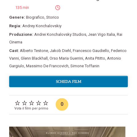
135 min
Genere:
Biografico
,
Storico
Regia:
Andrey Konchalovskiy
Produzione:
Andrei Konchalovsky Studios
,
Jean Vigo Italia
,
Rai
Cinema
Cast:
Alberto Testone
,
Jakob Diehl
,
Francesco Gaudiello
,
Federico
Vanni
,
Glenn Blackhall
,
Orso Maria Guerrini
,
Anita Pititto
,
Antonio
Gargiulo
,
Massimo De Francovich
,
Simone Toffanin
SCHEDA FILM
0
Vota il film per primo