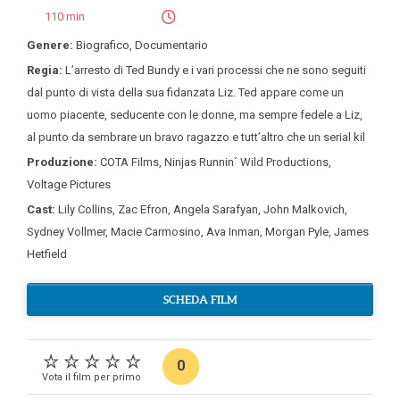
110 min
Genere:
Biografico
,
Documentario
Regia:
L’arresto di Ted Bundy e i vari processi che ne sono seguiti
dal punto di vista della sua fidanzata Liz. Ted appare come un
uomo piacente
,
seducente con le donne
,
ma sempre fedele a Liz
,
al punto da sembrare un bravo ragazzo e tutt’altro che un serial kil
Produzione:
COTA Films
,
Ninjas Runnin´ Wild Productions
,
Voltage Pictures
Cast:
Lily Collins
,
Zac Efron
,
Angela Sarafyan
,
John Malkovich
,
Sydney Vollmer
,
Macie Carmosino
,
Ava Inman
,
Morgan Pyle
,
James
Hetfield
SCHEDA FILM
0
Vota il film per primo