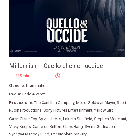
Millennium - Quello che non uccide
115 min
Genere:
Drammatico
Regia:
Fede Alvarez
Produzione:
The Cantillon Company
,
Metro-Goldwyn-Mayer
,
Scott
Rudin Productions
,
Sony Pictures Entertainment
,
Yellow Bird
Cast:
Claire Foy
,
Sylvia Hoeks
,
Lakeith Stanfield
,
Stephen Merchant
,
Vicky Krieps
,
Cameron Britton
,
Claes Bang
,
Sverrir Gudnason
,
Synnøve Macody Lund
,
Christopher Convery