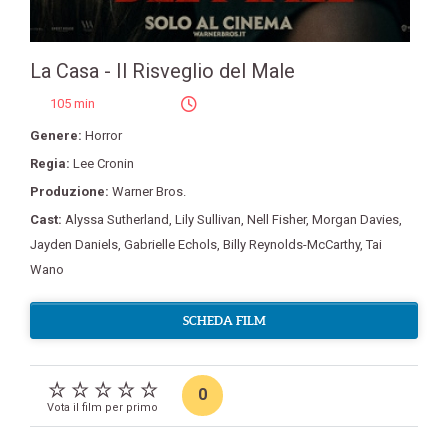
La Casa - Il Risveglio del Male
105 min
Genere:
Horror
Regia:
Lee Cronin
Produzione:
Warner Bros.
Cast:
Alyssa Sutherland
,
Lily Sullivan
,
Nell Fisher
,
Morgan Davies
,
Jayden Daniels
,
Gabrielle Echols
,
Billy Reynolds-McCarthy
,
Tai
Wano
SCHEDA FILM
0
Vota il film per primo