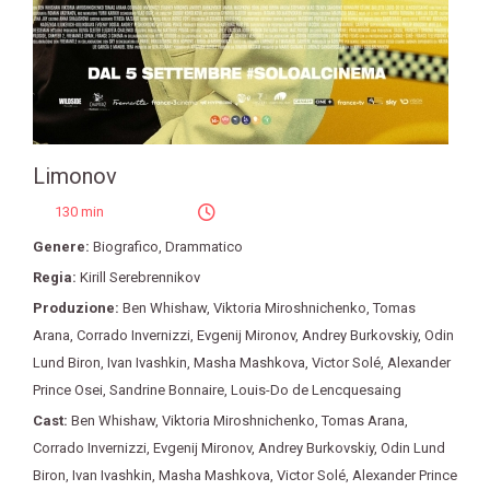
Limonov
130 min
Genere:
Biografico
,
Drammatico
Regia:
Kirill Serebrennikov
Produzione:
Ben Whishaw
,
Viktoria Miroshnichenko
,
Tomas
Arana
,
Corrado Invernizzi
,
Evgenij Mironov
,
Andrey Burkovskiy
,
Odin
Lund Biron
,
Ivan Ivashkin
,
Masha Mashkova
,
Victor Solé
,
Alexander
Prince Osei
,
Sandrine Bonnaire
,
Louis-Do de Lencquesaing
Cast:
Ben Whishaw
,
Viktoria Miroshnichenko
,
Tomas Arana
,
Corrado Invernizzi
,
Evgenij Mironov
,
Andrey Burkovskiy
,
Odin Lund
Biron
,
Ivan Ivashkin
,
Masha Mashkova
,
Victor Solé
,
Alexander Prince