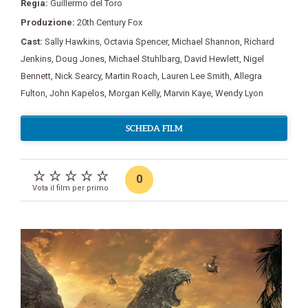
Regia:
Guillermo del Toro
Produzione:
20th Century Fox
Cast:
Sally Hawkins
,
Octavia Spencer
,
Michael Shannon
,
Richard
Jenkins
,
Doug Jones
,
Michael Stuhlbarg
,
David Hewlett
,
Nigel
Bennett
,
Nick Searcy
,
Martin Roach
,
Lauren Lee Smith
,
Allegra
Fulton
,
John Kapelos
,
Morgan Kelly
,
Marvin Kaye
,
Wendy Lyon
SCHEDA FILM
0
Vota il film per primo