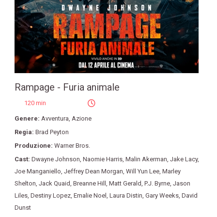
Rampage - Furia animale
120 min
Genere:
Avventura
,
Azione
Regia:
Brad Peyton
Produzione:
Warner Bros.
Cast:
Dwayne Johnson
,
Naomie Harris
,
Malin Akerman
,
Jake Lacy
,
Joe Manganiello
,
Jeffrey Dean Morgan
,
Will Yun Lee
,
Marley
Shelton
,
Jack Quaid
,
Breanne Hill
,
Matt Gerald
,
P.J. Byrne
,
Jason
Liles
,
Destiny Lopez
,
Emalie Noel
,
Laura Distin
,
Gary Weeks
,
David
Dunst