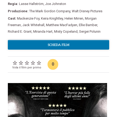
Regia:
Lasse Hallström
,
Joe Johnston
Produzione:
The Mark Gordon Company
,
Walt Disney Pictures
Cast:
Mackenzie Foy
,
Keira Knightley
,
Helen Mirren
,
Morgan
Freeman
,
Jack Whitehall
,
Matthew MacFadyen
,
Ellie Bamber
,
Richard E. Grant
,
Miranda Hart
,
Misty Copeland
,
Sergei Polunin
SCHEDA FILM
0
Vota il film per primo