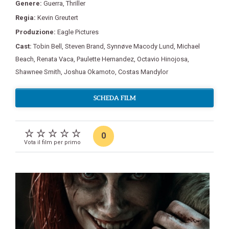
Genere:
Guerra
,
Thriller
Regia:
Kevin Greutert
Produzione:
Eagle Pictures
Cast:
Tobin Bell
,
Steven Brand
,
Synnøve Macody Lund
,
Michael
Beach
,
Renata Vaca
,
Paulette Hernandez
,
Octavio Hinojosa
,
Shawnee Smith
,
Joshua Okamoto
,
Costas Mandylor
SCHEDA FILM
0
Vota il film per primo