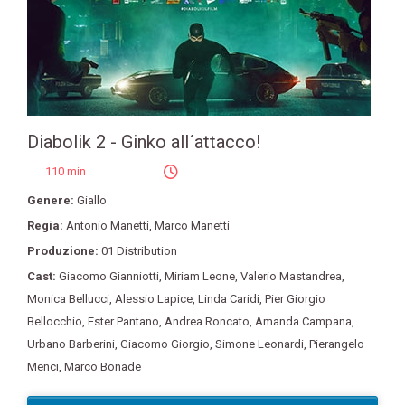
Diabolik 2 - Ginko all´attacco!
110 min
Genere:
Giallo
Regia:
Antonio Manetti
,
Marco Manetti
Produzione:
01 Distribution
Cast:
Giacomo Gianniotti
,
Miriam Leone
,
Valerio Mastandrea
,
Monica Bellucci
,
Alessio Lapice
,
Linda Caridi
,
Pier Giorgio
Bellocchio
,
Ester Pantano
,
Andrea Roncato
,
Amanda Campana
,
Urbano Barberini
,
Giacomo Giorgio
,
Simone Leonardi
,
Pierangelo
Menci
,
Marco Bonade