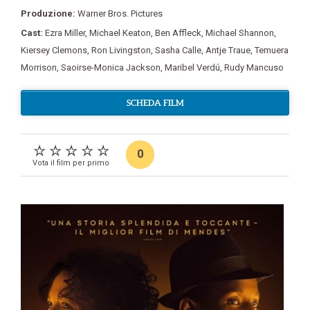
Produzione:
Warner Bros. Pictures
Cast:
Ezra Miller
,
Michael Keaton
,
Ben Affleck
,
Michael Shannon
,
Kiersey Clemons
,
Ron Livingston
,
Sasha Calle
,
Antje Traue
,
Temuera
Morrison
,
Saoirse-Monica Jackson
,
Maribel Verdú
,
Rudy Mancuso
SCHEDA FILM
0
Vota il film per primo