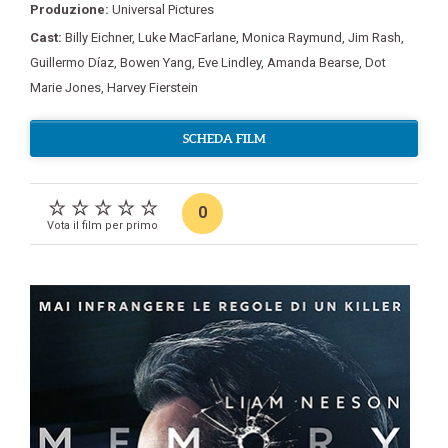
Produzione:
Universal Pictures
Cast:
Billy Eichner
,
Luke MacFarlane
,
Monica Raymund
,
Jim Rash
,
Guillermo Díaz
,
Bowen Yang
,
Eve Lindley
,
Amanda Bearse
,
Dot
Marie Jones
,
Harvey Fierstein
SCHEDA FILM
0
Vota il film per primo