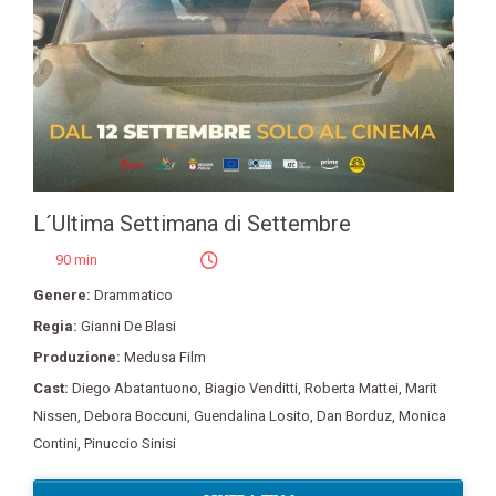
L´Ultima Settimana di Settembre
90 min
Genere:
Drammatico
Regia:
Gianni De Blasi
Produzione:
Medusa Film
Cast:
Diego Abatantuono
,
Biagio Venditti
,
Roberta Mattei
,
Marit
Nissen
,
Debora Boccuni
,
Guendalina Losito
,
Dan Borduz
,
Monica
Contini
,
Pinuccio Sinisi