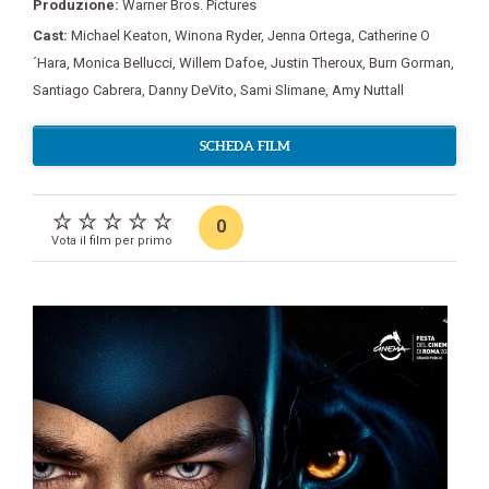
Produzione:
Warner Bros. Pictures
Cast:
Michael Keaton
,
Winona Ryder
,
Jenna Ortega
,
Catherine O
´Hara
,
Monica Bellucci
,
Willem Dafoe
,
Justin Theroux
,
Burn Gorman
,
Santiago Cabrera
,
Danny DeVito
,
Sami Slimane
,
Amy Nuttall
SCHEDA FILM
0
Vota il film per primo