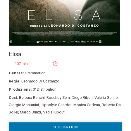
Elisa
107 min
Genere:
Drammatico
Regia:
Leonardo Di Costanzo
Produzione:
01Distribution
Cast:
Barbara Ronchi
,
Roschdy Zem
,
Diego Ribon
,
Valeria Golino
,
Giorgio Montanini
,
Hippolyte Girardot
,
Monica Codena
,
Roberta Da
Soller
,
Marco Brinzi
,
Nadia Kibout
SCHEDA FILM