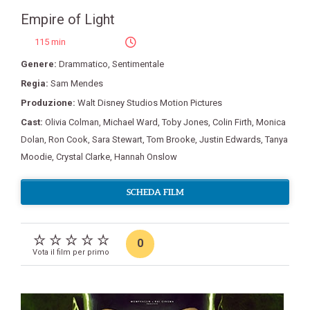
Empire of Light
115 min
Genere:
Drammatico
,
Sentimentale
Regia:
Sam Mendes
Produzione:
Walt Disney Studios Motion Pictures
Cast:
Olivia Colman
,
Michael Ward
,
Toby Jones
,
Colin Firth
,
Monica
Dolan
,
Ron Cook
,
Sara Stewart
,
Tom Brooke
,
Justin Edwards
,
Tanya
Moodie
,
Crystal Clarke
,
Hannah Onslow
SCHEDA FILM
0
Vota il film per primo