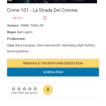
Crime 101 - La Strada Del Crimine
140 min
Genere:
CRIME
,
THRILLER
Regia:
Bart Layton
Produzione:
Cast:
Barry Keoghan
,
Chris Hemsworth
,
Halle Berry
,
Mark Ruffalo
,
Monica Barbaro
PRENOTA IL TUO POSTO PER QUESTO FILM
SCHEDA FILM
0
Vota il film per primo