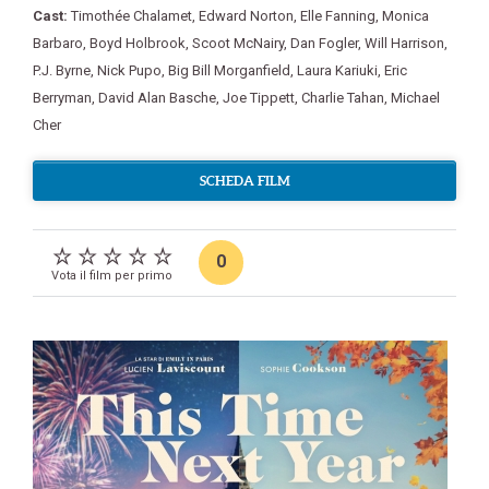
Cast:
Timothée Chalamet
,
Edward Norton
,
Elle Fanning
,
Monica
Barbaro
,
Boyd Holbrook
,
Scoot McNairy
,
Dan Fogler
,
Will Harrison
,
P.J. Byrne
,
Nick Pupo
,
Big Bill Morganfield
,
Laura Kariuki
,
Eric
Berryman
,
David Alan Basche
,
Joe Tippett
,
Charlie Tahan
,
Michael
Cher
SCHEDA FILM
0
Vota il film per primo