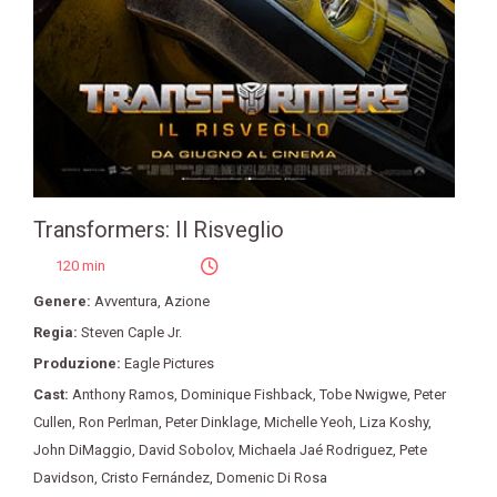
Transformers: Il Risveglio
120 min
Genere:
Avventura
,
Azione
Regia:
Steven Caple Jr.
Produzione:
Eagle Pictures
Cast:
Anthony Ramos
,
Dominique Fishback
,
Tobe Nwigwe
,
Peter
Cullen
,
Ron Perlman
,
Peter Dinklage
,
Michelle Yeoh
,
Liza Koshy
,
John DiMaggio
,
David Sobolov
,
Michaela Jaé Rodriguez
,
Pete
Davidson
,
Cristo Fernández
,
Domenic Di Rosa