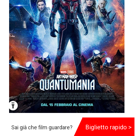
Ant-Man and The Wasp: Quantumania
Biglietto rapido >
Sai già che film guardare?
125 min