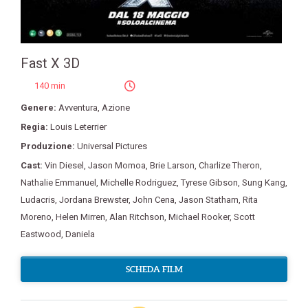
Fast X 3D
140 min
Genere:
Avventura
,
Azione
Regia:
Louis Leterrier
Produzione:
Universal Pictures
Cast:
Vin Diesel
,
Jason Momoa
,
Brie Larson
,
Charlize Theron
,
Nathalie Emmanuel
,
Michelle Rodriguez
,
Tyrese Gibson
,
Sung Kang
,
Ludacris
,
Jordana Brewster
,
John Cena
,
Jason Statham
,
Rita
Moreno
,
Helen Mirren
,
Alan Ritchson
,
Michael Rooker
,
Scott
Eastwood
,
Daniela
SCHEDA FILM