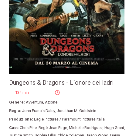
Dungeons & Dragons - L´onore dei ladri
134 min
Genere:
Avventura
,
Azione
Regia:
John Francis Daley
,
Jonathan M. Goldstein
Produzione:
Eagle Pictures / Paramount Pictures Italia
Cast:
Chris Pine
,
Regé-Jean Page
,
Michelle Rodriguez
,
Hugh Grant
,
Justice Smith
,
Sophia Lillis
,
Chloe Coleman
,
Jason Wong
,
Daisy