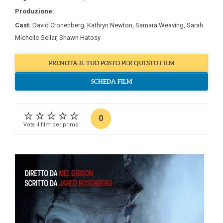
Produzione:
Cast:
David Cronenberg
,
Kathryn Newton
,
Samara Weaving
,
Sarah
Michelle Gellar
,
Shawn Hatosy
PRENOTA IL TUO POSTO PER QUESTO FILM
SCHEDA FILM
0
Vota il film per primo