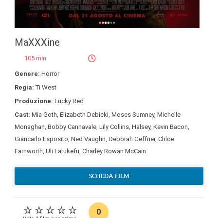
MaXXXine
105 min
Genere:
Horror
Regia:
Ti West
Produzione:
Lucky Red
Cast:
Mia Goth
,
Elizabeth Debicki
,
Moses Sumney
,
Michelle
Monaghan
,
Bobby Cannavale
,
Lily Collins
,
Halsey
,
Kevin Bacon
,
Giancarlo Esposito
,
Ned Vaughn
,
Deborah Geffner
,
Chloe
Farnworth
,
Uli Latukefu
,
Charley Rowan McCain
SCHEDA FILM
0