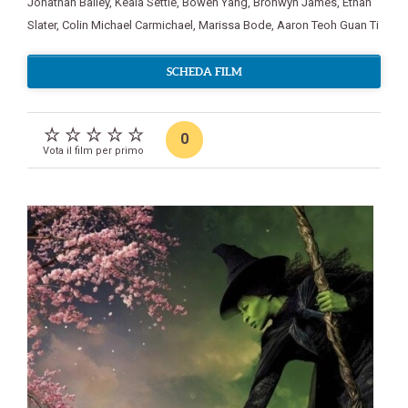
Jonathan Bailey
,
Keala Settle
,
Bowen Yang
,
Bronwyn James
,
Ethan
Slater
,
Colin Michael Carmichael
,
Marissa Bode
,
Aaron Teoh Guan Ti
SCHEDA FILM
0
Vota il film per primo