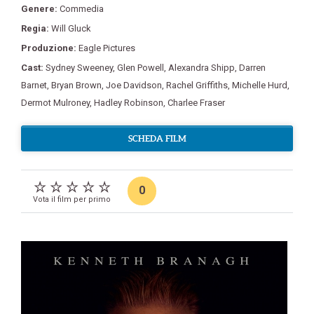
Genere:
Commedia
Regia:
Will Gluck
Produzione:
Eagle Pictures
Cast:
Sydney Sweeney
,
Glen Powell
,
Alexandra Shipp
,
Darren
Barnet
,
Bryan Brown
,
Joe Davidson
,
Rachel Griffiths
,
Michelle Hurd
,
Dermot Mulroney
,
Hadley Robinson
,
Charlee Fraser
SCHEDA FILM
0
Vota il film per primo