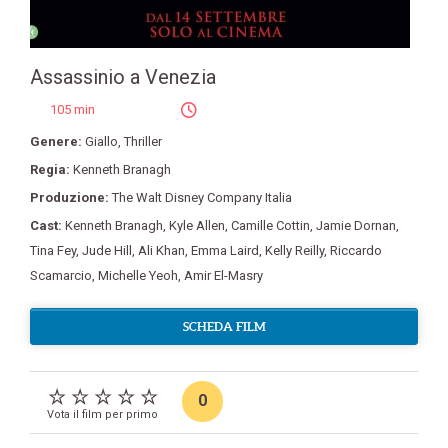
Assassinio a Venezia
105 min
Genere:
Giallo
,
Thriller
Regia:
Kenneth Branagh
Produzione:
The Walt Disney Company Italia
Cast:
Kenneth Branagh
,
Kyle Allen
,
Camille Cottin
,
Jamie Dornan
,
Tina Fey
,
Jude Hill
,
Ali Khan
,
Emma Laird
,
Kelly Reilly
,
Riccardo
Scamarcio
,
Michelle Yeoh
,
Amir El-Masry
SCHEDA FILM
0
Vota il film per primo