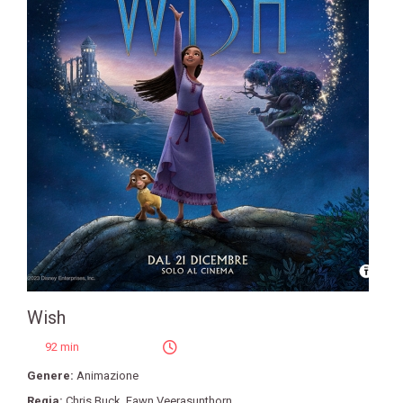
Wish
92 min
Genere:
Animazione
Regia:
Chris Buck
,
Fawn Veerasunthorn