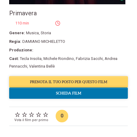
Primavera
110 min
Genere:
Musica
,
Storia
Regia:
DAMIANO MICHIELETTO
Produzione:
Cast:
Tecla Insolia
,
Michele Riondino
,
Fabrizia Sacchi
,
Andrea
Pennacchi
,
Valentina Bellè
PRENOTA IL TUO POSTO PER QUESTO FILM
SCHEDA FILM
0
Vota il film per primo