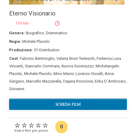
Eterno Visionario
110 min
Genere:
Biografico
,
Drammatico
Regia:
Michele Placido
Produzione:
01 Distribution
Cast:
Fabrizio Bentivoglio
,
Valeria Bruni Tedeschi
,
Federica Luna
Vincenti
,
Giancarlo Commare
,
Aurora Giovinazzo
,
Michelangelo
Placido
,
Michele Placido
,
Mino Manni
,
Lorenzo Gioielli
,
Anna
Gargano
,
Marcello Mazzarella
,
Dajana Roncione
,
Erika D´Ambrosio
,
Giovanni
SCHEDA FILM
0
Vota il film per primo