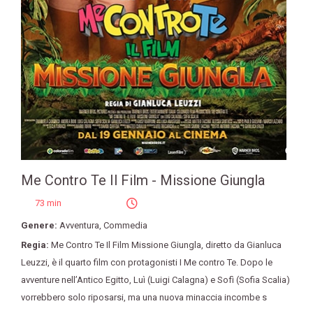
Me Contro Te Il Film - Missione Giungla
73 min
Genere:
Avventura
,
Commedia
Regia:
Me Contro Te Il Film Missione Giungla
,
diretto da Gianluca
Leuzzi
,
è il quarto film con protagonisti I Me contro Te. Dopo le
avventure nell’Antico Egitto
,
Luì (Luigi Calagna) e Sofì (Sofia Scalia)
vorrebbero solo riposarsi
,
ma una nuova minaccia incombe s