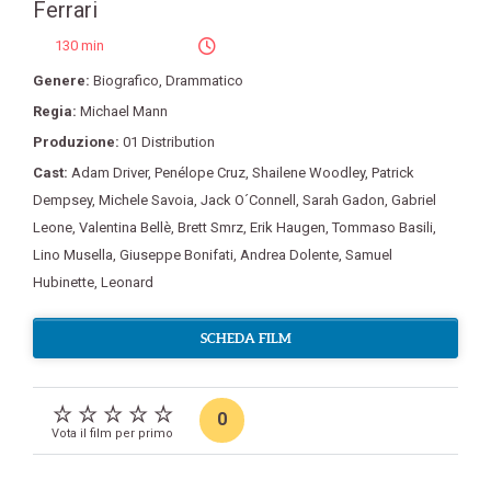
Ferrari
130 min
Genere:
Biografico
,
Drammatico
Regia:
Michael Mann
Produzione:
01 Distribution
Cast:
Adam Driver
,
Penélope Cruz
,
Shailene Woodley
,
Patrick
Dempsey
,
Michele Savoia
,
Jack O´Connell
,
Sarah Gadon
,
Gabriel
Leone
,
Valentina Bellè
,
Brett Smrz
,
Erik Haugen
,
Tommaso Basili
,
Lino Musella
,
Giuseppe Bonifati
,
Andrea Dolente
,
Samuel
Hubinette
,
Leonard
SCHEDA FILM
0
Vota il film per primo