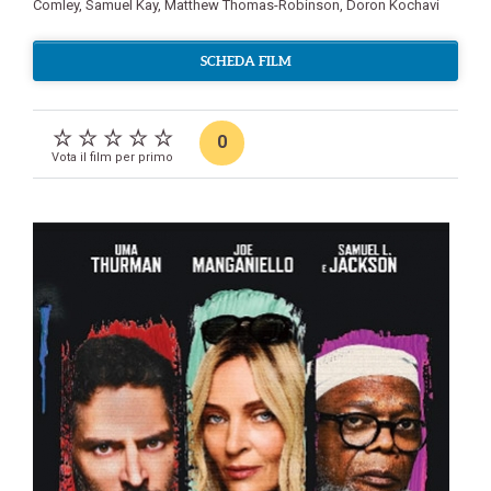
Comley
,
Samuel Kay
,
Matthew Thomas-Robinson
,
Doron Kochavi
SCHEDA FILM
0
Vota il film per primo