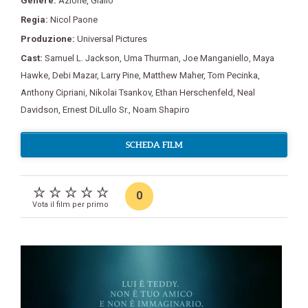
Genere:
Azione
,
Giallo
Regia:
Nicol Paone
Produzione:
Universal Pictures
Cast:
Samuel L. Jackson
,
Uma Thurman
,
Joe Manganiello
,
Maya
Hawke
,
Debi Mazar
,
Larry Pine
,
Matthew Maher
,
Tom Pecinka
,
Anthony Cipriani
,
Nikolai Tsankov
,
Ethan Herschenfeld
,
Neal
Davidson
,
Ernest DiLullo Sr.
,
Noam Shapiro
SCHEDA FILM
0
Vota il film per primo