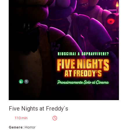
Five Nights at Freddy´s
110 min
Genere:
Horror