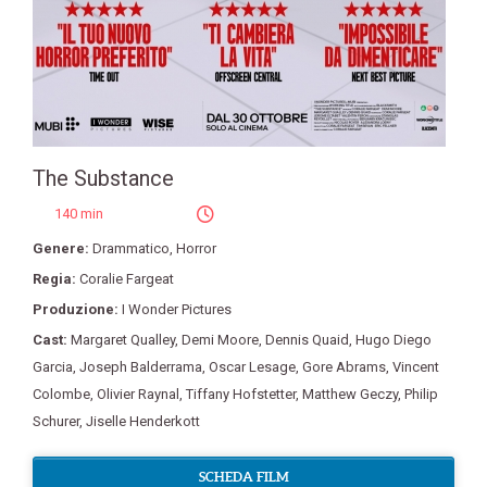
The Substance
140 min
Genere:
Drammatico
,
Horror
Regia:
Coralie Fargeat
Produzione:
I Wonder Pictures
Cast:
Margaret Qualley
,
Demi Moore
,
Dennis Quaid
,
Hugo Diego
Garcia
,
Joseph Balderrama
,
Oscar Lesage
,
Gore Abrams
,
Vincent
Colombe
,
Olivier Raynal
,
Tiffany Hofstetter
,
Matthew Geczy
,
Philip
Schurer
,
Jiselle Henderkott
SCHEDA FILM