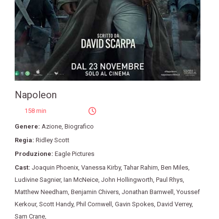
Napoleon
158 min
Genere:
Azione
,
Biografico
Regia:
Ridley Scott
Produzione:
Eagle Pictures
Cast:
Joaquin Phoenix
,
Vanessa Kirby
,
Tahar Rahim
,
Ben Miles
,
Ludivine Sagnier
,
Ian McNeice
,
John Hollingworth
,
Paul Rhys
,
Matthew Needham
,
Benjamin Chivers
,
Jonathan Barnwell
,
Youssef
Kerkour
,
Scott Handy
,
Phil Cornwell
,
Gavin Spokes
,
David Verrey
,
Sam Crane
,