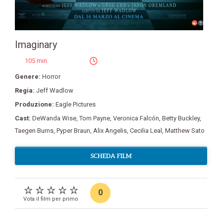
Imaginary
105 min
Genere:
Horror
Regia:
Jeff Wadlow
Produzione:
Eagle Pictures
Cast:
DeWanda Wise
,
Tom Payne
,
Veronica Falcón
,
Betty Buckley
,
Taegen Burns
,
Pyper Braun
,
Alix Angelis
,
Cecilia Leal
,
Matthew Sato
SCHEDA FILM
0
Vota il film per primo