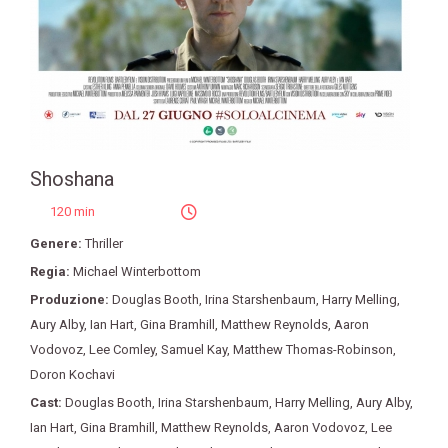
Shoshana
120 min
Genere:
Thriller
Regia:
Michael Winterbottom
Produzione:
Douglas Booth
,
Irina Starshenbaum
,
Harry Melling
,
Aury Alby
,
Ian Hart
,
Gina Bramhill
,
Matthew Reynolds
,
Aaron
Vodovoz
,
Lee Comley
,
Samuel Kay
,
Matthew Thomas-Robinson
,
Doron Kochavi
Cast:
Douglas Booth
,
Irina Starshenbaum
,
Harry Melling
,
Aury Alby
,
Ian Hart
,
Gina Bramhill
,
Matthew Reynolds
,
Aaron Vodovoz
,
Lee