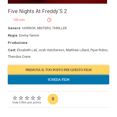
Five Nights At Freddy´S 2
103 min
Genere:
HORROR
,
MISTERO
,
THRILLER
Regia:
Emma Tammi
Produzione:
Cast:
Elizabeth Lail
,
Josh Hutcherson
,
Matthew Lillard
,
Piper Rubio
,
Theodus Crane
PRENOTA IL TUO POSTO PER QUESTO FILM
SCHEDA FILM
0
Vota il film per primo