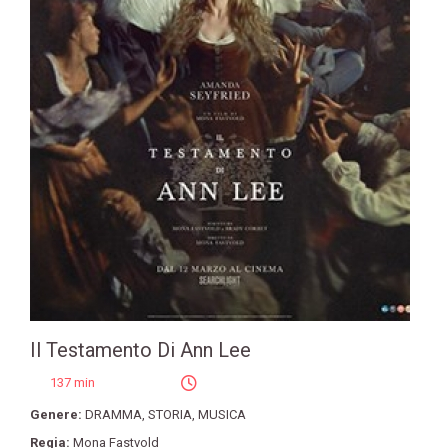
Il Testamento Di Ann Lee
137 min
Genere:
DRAMMA
,
STORIA
,
MUSICA
Regia:
Mona Fastvold