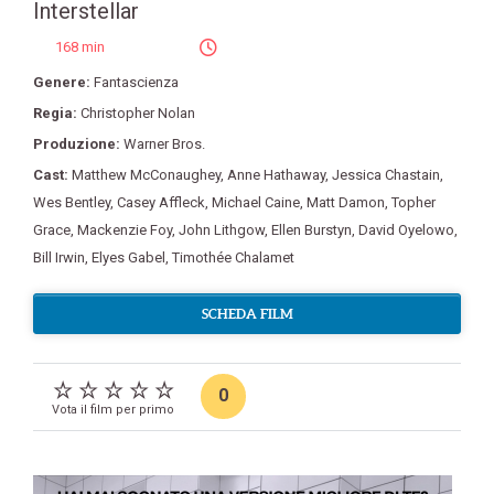
Interstellar
168 min
Genere:
Fantascienza
Regia:
Christopher Nolan
Produzione:
Warner Bros.
Cast:
Matthew McConaughey
,
Anne Hathaway
,
Jessica Chastain
,
Wes Bentley
,
Casey Affleck
,
Michael Caine
,
Matt Damon
,
Topher
Grace
,
Mackenzie Foy
,
John Lithgow
,
Ellen Burstyn
,
David Oyelowo
,
Bill Irwin
,
Elyes Gabel
,
Timothée Chalamet
SCHEDA FILM
0
Vota il film per primo