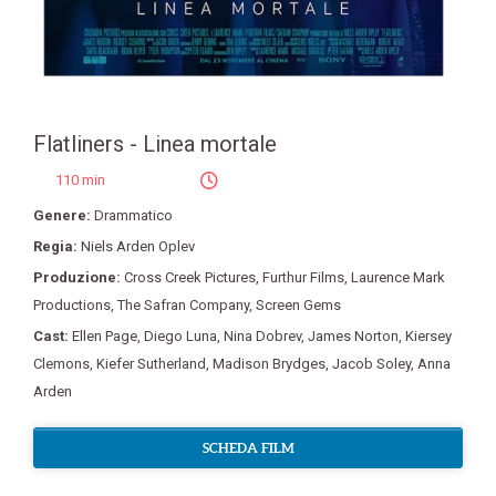
Flatliners - Linea mortale
110 min
Genere:
Drammatico
Regia:
Niels Arden Oplev
Produzione:
Cross Creek Pictures
,
Furthur Films
,
Laurence Mark
Productions
,
The Safran Company
,
Screen Gems
Cast:
Ellen Page
,
Diego Luna
,
Nina Dobrev
,
James Norton
,
Kiersey
Clemons
,
Kiefer Sutherland
,
Madison Brydges
,
Jacob Soley
,
Anna
Arden
SCHEDA FILM