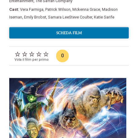
Entertainment
,
The Safran Company
Cast:
Vera Farmiga
,
Patrick Wilson
,
Mckenna Grace
,
Madison
Iseman
,
Emily Brobst
,
Samara LeeSteve Coulter
,
Katie Sarife
SCHEDA FILM
0
Vota il film per primo