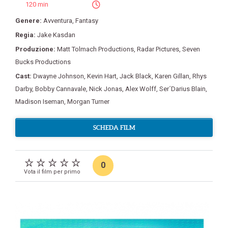
120 min
Genere:
Avventura
,
Fantasy
Regia:
Jake Kasdan
Produzione:
Matt Tolmach Productions
,
Radar Pictures
,
Seven
Bucks Productions
Cast:
Dwayne Johnson
,
Kevin Hart
,
Jack Black
,
Karen Gillan
,
Rhys
Darby
,
Bobby Cannavale
,
Nick Jonas
,
Alex Wolff
,
Ser´Darius Blain
,
Madison Iseman
,
Morgan Turner
SCHEDA FILM
0
Vota il film per primo