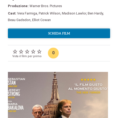
Produzione:
Warner Bros. Pictures
Cast:
Vera Farmiga
,
Patrick Wilson
,
Madison Lawlor
,
Ben Hardy
,
Beau Gadsdon
,
Elliot Cowan
SCHEDA FILM
0
Vota il film per primo