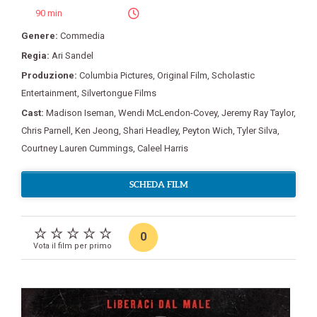
90 min
Genere:
Commedia
Regia:
Ari Sandel
Produzione:
Columbia Pictures
,
Original Film
,
Scholastic
Entertainment
,
Silvertongue Films
Cast:
Madison Iseman
,
Wendi McLendon-Covey
,
Jeremy Ray Taylor
,
Chris Parnell
,
Ken Jeong
,
Shari Headley
,
Peyton Wich
,
Tyler Silva
,
Courtney Lauren Cummings
,
Caleel Harris
SCHEDA FILM
0
Vota il film per primo