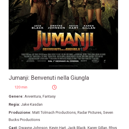
Jumanji: Benvenuti nella Giungla
120 min
Genere:
Avventura
,
Fantasy
Regia:
Jake Kasdan
Produzione:
Matt Tolmach Productions
,
Radar Pictures
,
Seven
Bucks Productions
Cast:
Dwayne Johnson
,
Kevin Hart
,
Jack Black
,
Karen Gillan
,
Rhys