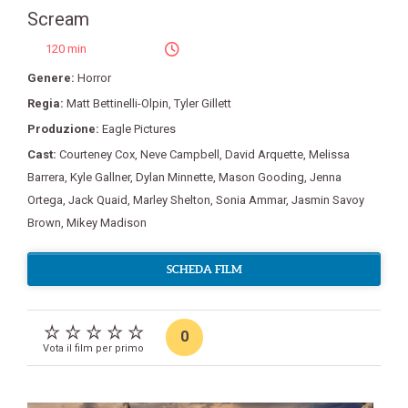
Scream
120 min
Genere:
Horror
Regia:
Matt Bettinelli-Olpin
,
Tyler Gillett
Produzione:
Eagle Pictures
Cast:
Courteney Cox
,
Neve Campbell
,
David Arquette
,
Melissa
Barrera
,
Kyle Gallner
,
Dylan Minnette
,
Mason Gooding
,
Jenna
Ortega
,
Jack Quaid
,
Marley Shelton
,
Sonia Ammar
,
Jasmin Savoy
Brown
,
Mikey Madison
SCHEDA FILM
0
Vota il film per primo