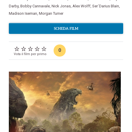
Darby
,
Bobby Cannavale
,
Nick Jonas
,
Alex Wolff
,
Ser´Darius Blain
,
Madison Iseman
,
Morgan Turner
SCHEDA FILM
0
Vota il film per primo