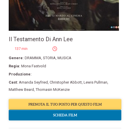
Il Testamento Di Ann Lee
137 min
Genere:
DRAMMA
,
STORIA
,
MUSICA
Regia:
Mona Fastvold
Produzione:
Cast:
Amanda Seyfried
,
Christopher Abbott
,
Lewis Pullman
,
Matthew Beard
,
Thomasin McKenzie
PRENOTA IL TUO POSTO PER QUESTO FILM
SCHEDA FILM