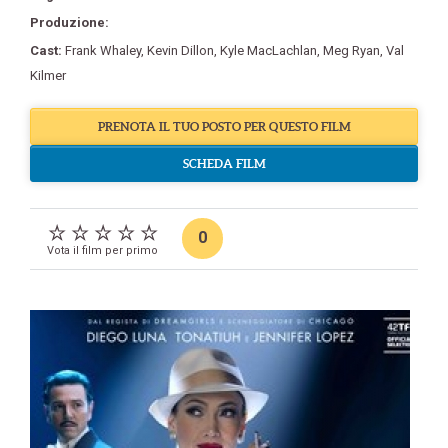
Produzione:
Cast:
Frank Whaley
,
Kevin Dillon
,
Kyle MacLachlan
,
Meg Ryan
,
Val
Kilmer
PRENOTA IL TUO POSTO PER QUESTO FILM
SCHEDA FILM
0
Vota il film per primo