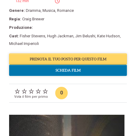
132 min
Genere:
Dramma
,
Musica
,
Romance
Regia:
Craig Brewer
Produzione:
Cast:
Fisher Stevens
,
Hugh Jackman
,
Jim Belushi
,
Kate Hudson
,
Michael Imperioli
PRENOTA IL TUO POSTO PER QUESTO FILM
SCHEDA FILM
0
Vota il film per primo