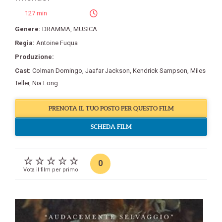
127 min
Genere:
DRAMMA
,
MUSICA
Regia:
Antoine Fuqua
Produzione:
Cast:
Colman Domingo
,
Jaafar Jackson
,
Kendrick Sampson
,
Miles
Teller
,
Nia Long
PRENOTA IL TUO POSTO PER QUESTO FILM
SCHEDA FILM
0
Vota il film per primo