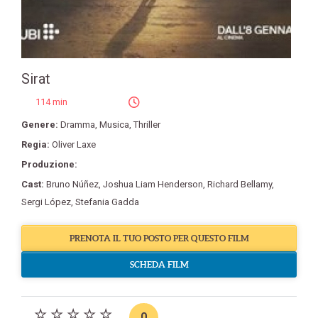
Sirat
114 min
Genere:
Dramma
,
Musica
,
Thriller
Regia:
Oliver Laxe
Produzione:
Cast:
Bruno Núñez
,
Joshua Liam Henderson
,
Richard Bellamy
,
Sergi López
,
Stefania Gadda
PRENOTA IL TUO POSTO PER QUESTO FILM
SCHEDA FILM
0