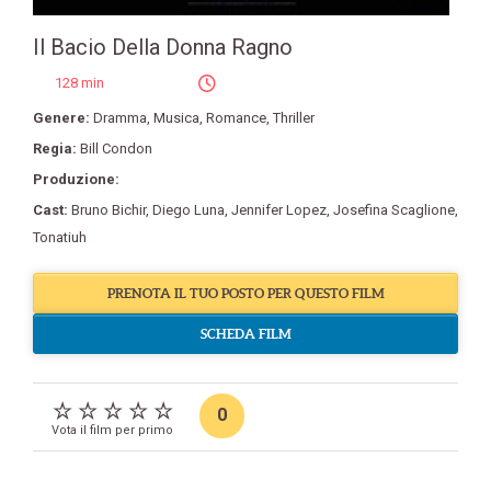
Il Bacio Della Donna Ragno
128 min
Genere:
Dramma
,
Musica
,
Romance
,
Thriller
Regia:
Bill Condon
Produzione:
Cast:
Bruno Bichir
,
Diego Luna
,
Jennifer Lopez
,
Josefina Scaglione
,
Tonatiuh
PRENOTA IL TUO POSTO PER QUESTO FILM
SCHEDA FILM
0
Vota il film per primo