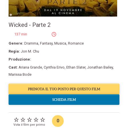
Wicked - Parte 2
137 min
Genere:
Dramma
,
Fantasy
,
Musica
,
Romance
Regia:
Jon M. Chu
Produzione:
Cast:
Ariana Grande
,
Cynthia Erivo
,
Ethan Slater
,
Jonathan Bailey
,
Marissa Bode
PRENOTA IL TUO POSTO PER QUESTO FILM
SCHEDA FILM
0
Vota il film per primo