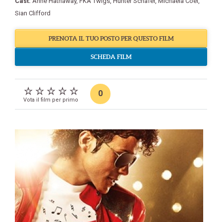
Cast:
Anne Hathaway
,
FKA Twigs
,
Hunter Schafer
,
Michaela Coel
,
Sian Clifford
PRENOTA IL TUO POSTO PER QUESTO FILM
SCHEDA FILM
0
Vota il film per primo