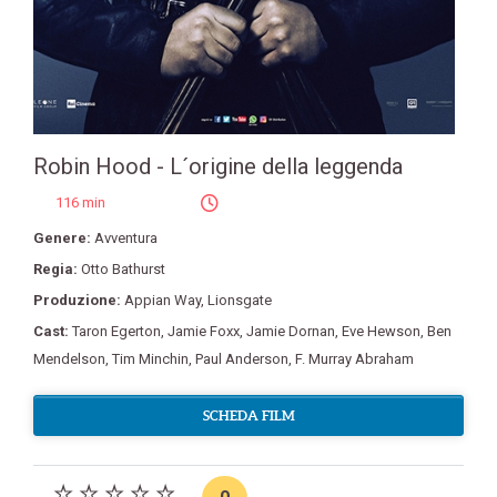
Robin Hood - L´origine della leggenda
116 min
Genere:
Avventura
Regia:
Otto Bathurst
Produzione:
Appian Way
,
Lionsgate
Cast:
Taron Egerton
,
Jamie Foxx
,
Jamie Dornan
,
Eve Hewson
,
Ben
Mendelson
,
Tim Minchin
,
Paul Anderson
,
F. Murray Abraham
SCHEDA FILM