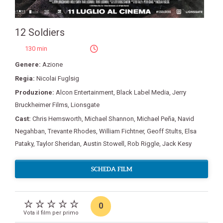
12 Soldiers
130 min
Genere:
Azione
Regia:
Nicolai Fuglsig
Produzione:
Alcon Entertainment
,
Black Label Media
,
Jerry
Bruckheimer Films
,
Lionsgate
Cast:
Chris Hemsworth
,
Michael Shannon
,
Michael Peña
,
Navid
Negahban
,
Trevante Rhodes
,
William Fichtner
,
Geoff Stults
,
Elsa
Pataky
,
Taylor Sheridan
,
Austin Stowell
,
Rob Riggle
,
Jack Kesy
SCHEDA FILM
0
Vota il film per primo