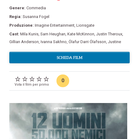
Genere:
Commedia
Regia:
Susanna Fogel
Produzione:
Imagine Entertainment
,
Lionsgate
Cast:
Mila Kunis
,
Sam Heughan
,
Kate McKinnon
,
Justin Theroux
,
Gillian Anderson
,
Ivanna Sakhno
,
Ólafur Darri Ólafsson
,
Justine
SCHEDA FILM
0
Vota il film per primo