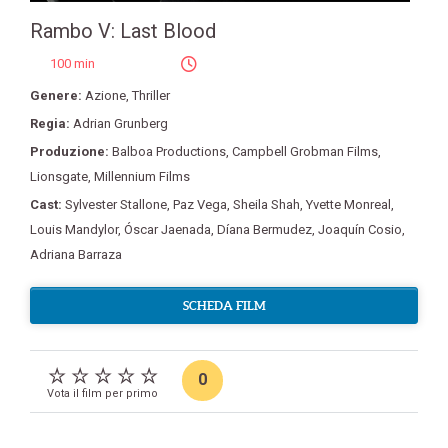
Rambo V: Last Blood
100 min
Genere:
Azione
,
Thriller
Regia:
Adrian Grunberg
Produzione:
Balboa Productions
,
Campbell Grobman Films
,
Lionsgate
,
Millennium Films
Cast:
Sylvester Stallone
,
Paz Vega
,
Sheila Shah
,
Yvette Monreal
,
Louis Mandylor
,
Óscar Jaenada
,
Díana Bermudez
,
Joaquín Cosio
,
Adriana Barraza
SCHEDA FILM
0
Vota il film per primo