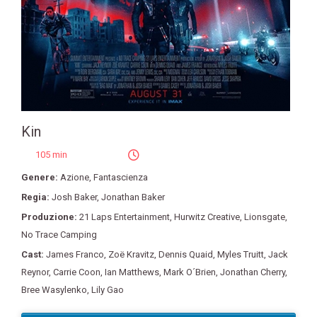
Kin
105 min
Genere:
Azione
,
Fantascienza
Regia:
Josh Baker
,
Jonathan Baker
Produzione:
21 Laps Entertainment
,
Hurwitz Creative
,
Lionsgate
,
No Trace Camping
Cast:
James Franco
,
Zoë Kravitz
,
Dennis Quaid
,
Myles Truitt
,
Jack
Reynor
,
Carrie Coon
,
Ian Matthews
,
Mark O´Brien
,
Jonathan Cherry
,
Bree Wasylenko
,
Lily Gao