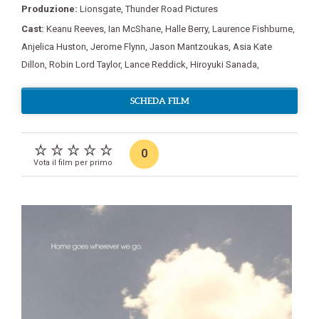
Produzione:
Lionsgate
,
Thunder Road Pictures
Cast:
Keanu Reeves
,
Ian McShane
,
Halle Berry
,
Laurence Fishburne
,
Anjelica Huston
,
Jerome Flynn
,
Jason Mantzoukas
,
Asia Kate
Dillon
,
Robin Lord Taylor
,
Lance Reddick
,
Hiroyuki Sanada
,
SCHEDA FILM
0
Vota il film per primo