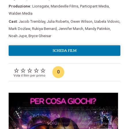
Produzione:
Lionsgate
,
Mandeville Films
,
Participant Media
,
Walden Media
Cast:
Jacob Tremblay
,
Julia Roberts
,
Owen Wilson
,
Izabela Vidovic
,
Mark Dozlaw
,
Rukiya Bernard
,
Jennifer March
,
Mandy Patinkin
,
Noah Jupe
,
Bryce Gheisar
SCHEDA FILM
0
Vota il film per primo