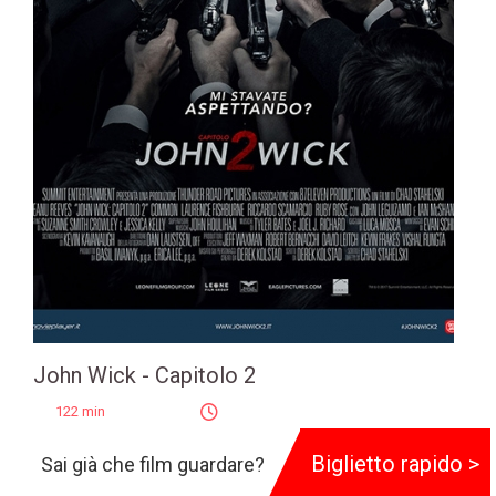
John Wick - Capitolo 2
122 min
Genere:
Azione
,
Thriller
Biglietto rapido >
Sai già che film guardare?
Regia:
Chad Stahelski