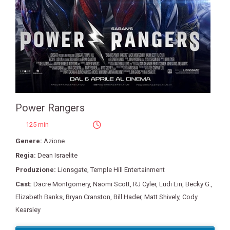
Power Rangers
125 min
Genere:
Azione
Regia:
Dean Israelite
Produzione:
Lionsgate
,
Temple Hill Entertainment
Cast:
Dacre Montgomery
,
Naomi Scott
,
RJ Cyler
,
Ludi Lin
,
Becky G.
,
Elizabeth Banks
,
Bryan Cranston
,
Bill Hader
,
Matt Shively
,
Cody
Kearsley