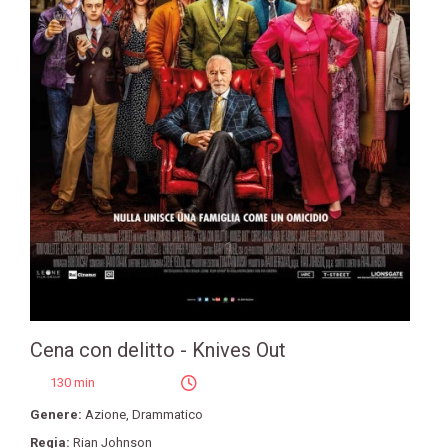
Cena con delitto - Knives Out
130 min
Genere:
Azione
,
Drammatico
Regia:
Rian Johnson