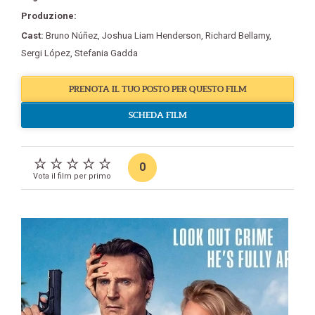
Produzione:
Cast:
Bruno Núñez
,
Joshua Liam Henderson
,
Richard Bellamy
,
Sergi López
,
Stefania Gadda
PRENOTA IL TUO POSTO PER QUESTO FILM
SCHEDA FILM
0
Vota il film per primo