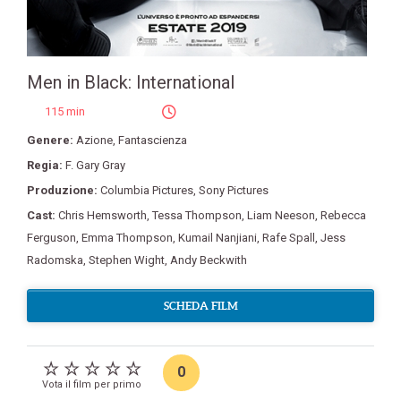
Men in Black: International
115 min
Genere:
Azione
,
Fantascienza
Regia:
F. Gary Gray
Produzione:
Columbia Pictures
,
Sony Pictures
Cast:
Chris Hemsworth
,
Tessa Thompson
,
Liam Neeson
,
Rebecca
Ferguson
,
Emma Thompson
,
Kumail Nanjiani
,
Rafe Spall
,
Jess
Radomska
,
Stephen Wight
,
Andy Beckwith
SCHEDA FILM
0
Vota il film per primo