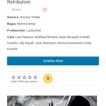
Retribution
90 min
Genere:
Azione
,
Thriller
Regia:
Nimród Antal
Produzione:
Lucky Red
Cast:
Liam Neeson
,
Matthew Modine
,
Arian Moayed
,
Embeth
Davidtz
,
Lilly Aspell
,
Jack Champion
,
Noma Dumezweni
,
Emily
Kusche
SCHEDA FILM
0
Vota il film per primo