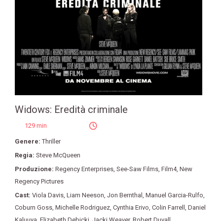
Widows: Eredità criminale
129 min
Genere:
Thriller
Regia:
Steve McQueen
Produzione:
Regency Enterprises
,
See-Saw Films
,
Film4
,
New
Regency Pictures
Cast:
Viola Davis
,
Liam Neeson
,
Jon Bernthal
,
Manuel Garcia-Rulfo
,
Coburn Goss
,
Michelle Rodriguez
,
Cynthia Erivo
,
Colin Farrell
,
Daniel
Kaluuya
,
Elizabeth Debicki
,
Jacki Weaver
,
Robert Duvall