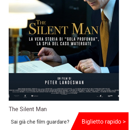
The Silent Man
105 min
Biglietto rapido >
Sai già che film guardare?
Genere:
Biografico
,
Thriller