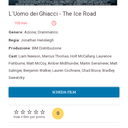
L´Uomo dei Ghiacci - The Ice Road
105 min
Genere:
Azione
,
Drammatico
Regia:
Jonathan Hensleigh
Produzione:
BIM Distribuzione
Cast:
Liam Neeson
,
Marcus Thomas
,
Holt McCallany
,
Laurence
Fishburne
,
Matt McCoy
,
Amber Midthunder
,
Martin Sensmeier
,
Matt
Salinger
,
Benjamin Walker
,
Lauren Cochrane
,
Chad Bruce
,
Bradley
Sawatzky
SCHEDA FILM
0
Vota il film per primo