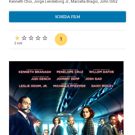
Kenneth Choi
,
Jorge Lendeborg Jr.
,
Marcella Bragio
,
John Ortiz
SCHEDA FILM
1
2 voti