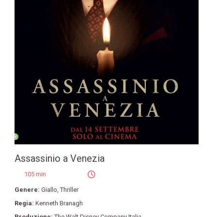
Assassinio a Venezia
105 min
Genere:
Giallo
,
Thriller
Regia:
Kenneth Branagh
Produzione:
The Walt Disney Company Italia