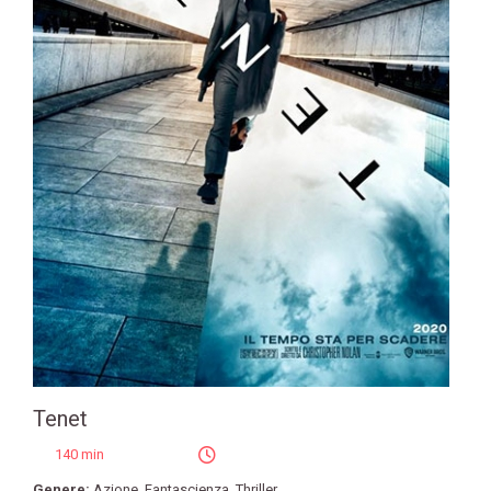
Tenet
140 min
Genere:
Azione
,
Fantascienza
,
Thriller