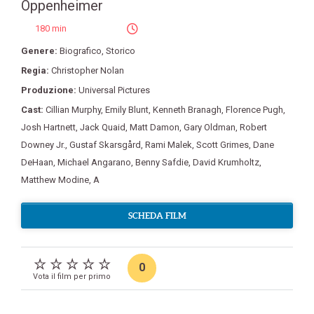
Oppenheimer
180 min
Genere:
Biografico
,
Storico
Regia:
Christopher Nolan
Produzione:
Universal Pictures
Cast:
Cillian Murphy
,
Emily Blunt
,
Kenneth Branagh
,
Florence Pugh
,
Josh Hartnett
,
Jack Quaid
,
Matt Damon
,
Gary Oldman
,
Robert
Downey Jr.
,
Gustaf Skarsgård
,
Rami Malek
,
Scott Grimes
,
Dane
DeHaan
,
Michael Angarano
,
Benny Safdie
,
David Krumholtz
,
Matthew Modine
,
A
SCHEDA FILM
0
Vota il film per primo