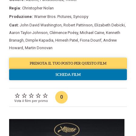
Regia:
Christopher Nolan
Produzione:
Warner Bros. Pictures
,
Syncopy
Cast:
John David Washington
,
Robert Pattinson
,
Elizabeth Debicki
,
Aaron Taylor-Johnson
,
Clémence Poésy
,
Michael Caine
,
Kenneth
Branagh
,
Dimple Kapadia
,
Himesh Patel
,
Fiona Dourif
,
Andrew
Howard
,
Martin Donovan
PRENOTA IL TUO POSTO PER QUESTO FILM
SCHEDA FILM
0
Vota il film per primo