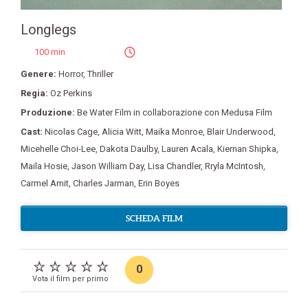
Longlegs
100 min
Genere:
Horror
,
Thriller
Regia:
Oz Perkins
Produzione:
Be Water Film in collaborazione con Medusa Film
Cast:
Nicolas Cage
,
Alicia Witt
,
Maika Monroe
,
Blair Underwood
,
Micehelle Choi-Lee
,
Dakota Daulby
,
Lauren Acala
,
Kiernan Shipka
,
Maila Hosie
,
Jason William Day
,
Lisa Chandler
,
Rryla McIntosh
,
Carmel Amit
,
Charles Jarman
,
Erin Boyes
SCHEDA FILM
0
Vota il film per primo