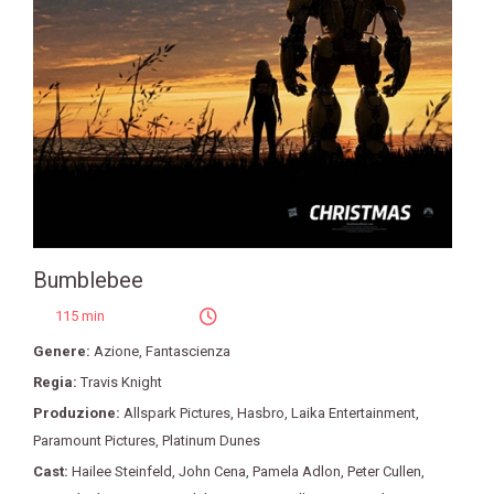
Bumblebee
115 min
Genere:
Azione
,
Fantascienza
Regia:
Travis Knight
Produzione:
Allspark Pictures
,
Hasbro
,
Laika Entertainment
,
Paramount Pictures
,
Platinum Dunes
Cast:
Hailee Steinfeld
,
John Cena
,
Pamela Adlon
,
Peter Cullen
,