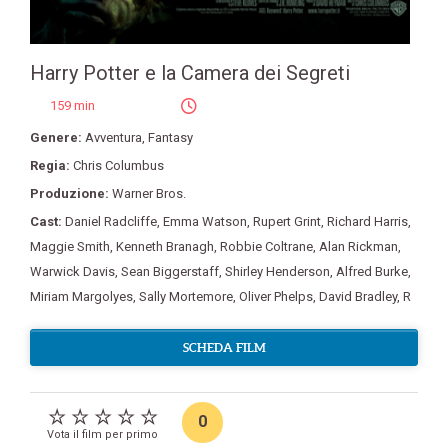
Harry Potter e la Camera dei Segreti
159 min
Genere:
Avventura
,
Fantasy
Regia:
Chris Columbus
Produzione:
Warner Bros.
Cast:
Daniel Radcliffe
,
Emma Watson
,
Rupert Grint
,
Richard Harris
,
Maggie Smith
,
Kenneth Branagh
,
Robbie Coltrane
,
Alan Rickman
,
Warwick Davis
,
Sean Biggerstaff
,
Shirley Henderson
,
Alfred Burke
,
Miriam Margolyes
,
Sally Mortemore
,
Oliver Phelps
,
David Bradley
,
R
SCHEDA FILM
0
Vota il film per primo