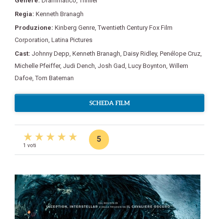
Genere:
Drammatico
,
Thriller
Regia:
Kenneth Branagh
Produzione:
Kinberg Genre
,
Twentieth Century Fox Film
Corporation
,
Latina Pictures
Cast:
Johnny Depp
,
Kenneth Branagh
,
Daisy Ridley
,
Penélope Cruz
,
Michelle Pfeiffer
,
Judi Dench
,
Josh Gad
,
Lucy Boynton
,
Willem
Dafoe
,
Tom Bateman
SCHEDA FILM
5
1 voti