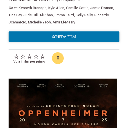
Cast:
Kenneth Branagh
,
Kyle Allen
,
Camille Cottin
,
Jamie Dornan
,
Tina Fey
,
Jude Hill
,
Ali Khan
,
Emma Laird
,
Kelly Reilly
,
Riccardo
Scamarcio
,
Michelle Yeoh
,
Amir El-Masry
SCHEDA FILM
0
Vota il film per primo