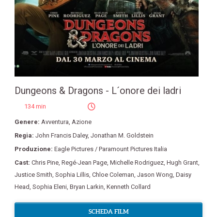
Dungeons & Dragons - L´onore dei ladri
134 min
Genere:
Avventura
,
Azione
Regia:
John Francis Daley
,
Jonathan M. Goldstein
Produzione:
Eagle Pictures / Paramount Pictures Italia
Cast:
Chris Pine
,
Regé-Jean Page
,
Michelle Rodriguez
,
Hugh Grant
,
Justice Smith
,
Sophia Lillis
,
Chloe Coleman
,
Jason Wong
,
Daisy
Head
,
Sophia Eleni
,
Bryan Larkin
,
Kenneth Collard
SCHEDA FILM